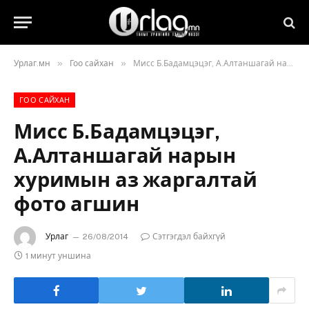
»
»
Урлаг.мн
Гоо сайхан
Мисс Б.Бадамцэцэг, А.Алтаншагай нарын хуримын аз жаргалтай фото агшин
ГОО САЙХАН
Мисс Б.Бадамцэцэг,
А.Алтаншагай нарын
хуримын аз жаргалтай
фото агшин
Урлаг
26/08/2014
Сэтгэгдэл байхгүй
1 минут уншина