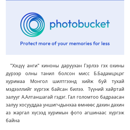
"Хэцүү анги" киноны даруухан Гэрлээ гэх охины
дүрээр олны танил болсон мисс Б.Бадамцэцэг
хуримаа Монгол шилтгээнд хийж буй тухай
мэдээллийг хүргэж байсан билээ. Түүний хайртай
залууг А.Алтаншагай гэдэг. Гал голомтоо бадраасан
залуу хосууддаа уншигчдынхаа өмнөөс дахин дахин
аз жаргал хүсээд хуримын фото агшинаас хүргэж
байна