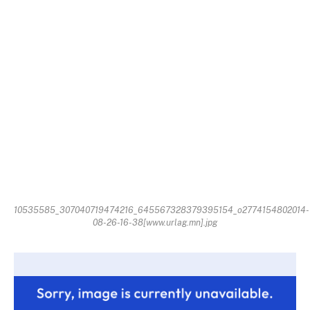
10535585_307040719474216_645567328379395154_o2774154802014-
08-26-16-38[www.urlag.mn].jpg