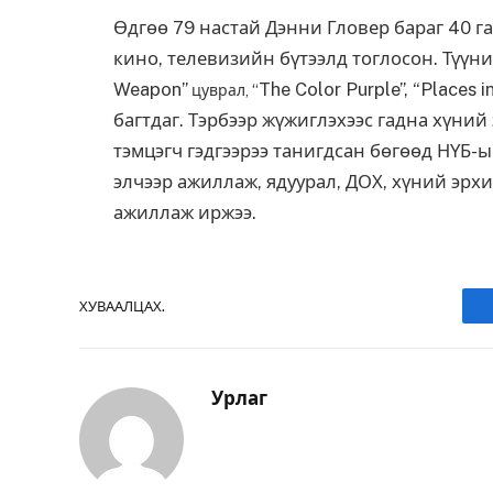
Өдгөө 79 настай Дэнни Гловер бараг 40 г
кино, телевизийн бүтээлд тоглосон. Түүни
Weapon”
The Color Purple”, “Places i
цуврал, “
багтдаг. Тэрбээр жүжиглэхээс гадна хүни
тэмцэгч гэдгээрээ танигдсан бөгөөд НҮ
элчээр ажиллаж, ядуурал, ДОХ, хүний эрх
ажиллаж иржээ.
ХУВААЛЦАХ.
Урлаг