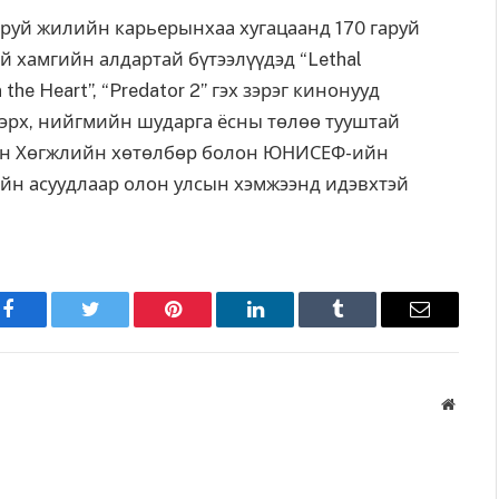
аруй жилийн карьерынхаа хугацаанд 170 гаруй
й хамгийн алдартай бүтээлүүдэд “Lethal
n the Heart”, “Predator 2” гэх зэрэг кинонууд
й эрх, нийгмийн шударга ёсны төлөө тууштай
Б-ын Хөгжлийн хөтөлбөр болон ЮНИСЕФ-ийн
ийн асуудлаар олон улсын хэмжээнд идэвхтэй
Facebook
Twitter
Pinterest
LinkedIn
Tumblr
Имэйл
Вэбса