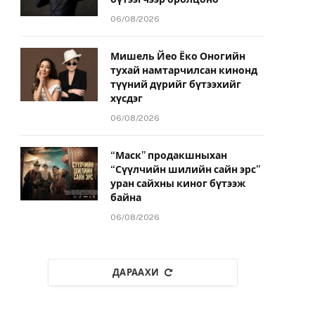
06/08/2026
Мишель Йео Ёко Оногийн
тухай намтарчилсан кинонд
түүний дүрийг бүтээхийг
хүсдэг
06/08/2026
“Маск” продакшныхан
“Сүүлчийн шилийн сайн эрс”
уран сайхны киног бүтээж
байна
06/08/2026
ДАРААХИ