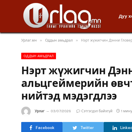
Дуу 
»
»
Урлаг.мн
Оддын амьдрал
Нэрт жүжигчин Дэнни Гловер
ОДДЫН АМЬДРАЛ
Нэрт жүжигчин Дэн
альцгеймерийн өвчт
нийтэд мэдэгдлээ
Урлаг
03/07/2026
Сэтгэгдэл байхгүй
1 мин
Facebook
Twitter
Linke