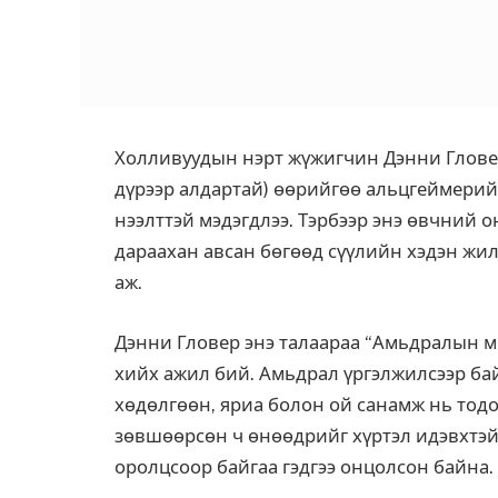
Холливуудын нэрт жүжигчин Дэнни Глове
дүрээр алдартай) өөрийгөө альцгеймерий
нээлттэй мэдэгдлээ. Тэрбээр энэ өвчний 
дараахан авсан бөгөөд сүүлийн хэдэн жи
аж.
Дэнни Гловер энэ талаараа “Амьдралын ми
хийх ажил бий. Амьдрал үргэлжилсээр бай
хөдөлгөөн, яриа болон ой санамж нь тод
зөвшөөрсөн ч өнөөдрийг хүртэл идэвхтэй
оролцсоор байгаа гэдгээ онцолсон байна.