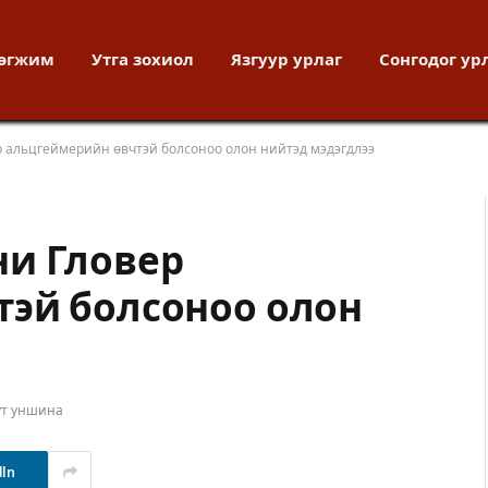
хөгжим
Утга зохиол
Язгуур урлаг
Сонгодог ур
 альцгеймерийн өвчтэй болсоноо олон нийтэд мэдэгдлээ
ни Гловер
эй болсоноо олон
ут уншина
dIn