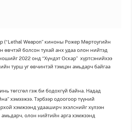
р (“Lethal Weapon” киноны Рожер Мөртоугийн
н өвчтэй болсон тухай анх удаа олон нийтэд
оношийг 2022 онд “Хүндэт Оскар” хүртсэнийхээ
лийн турш уг өвчинтэй тэмцэн амьдарч байгаа
нь төгсгөл гэж би бодохгүй байна. Надад
на” хэмээжээ. Тэрбээр одоогоор түүний
орхой хэмжээнд удааширч эхэлснийг хүлээн
 амьдарч, олон нийтийн арга хэмжээнд