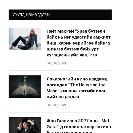
СҮҮЛД НЭМЭГДСЭН
Тэйт МакРэй “Уран бүтээлч
байх нь нэг удаагийн амжилт
биш, харин өөрийгөө байнга
шинээр бүтээж байх урт
хугацааны үйл явц” гэв
06/08/2026
Локарногийн кино наадамд
өрсөлдөх “The House on the
Moon” киноны хэсгийг олон
нийтэд цацлаа
06/08/2026
Жон Галлиано 2027 оны “Met
Gala”-д голлох загвар зохион
бүтээгчээр оролцоно