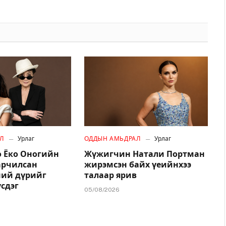
Л
Урлаг
ОДДЫН АМЬДРАЛ
Урлаг
 Ёко Оногийн
Жүжигчин Натали Портман
арчилсан
жирэмсэн байх үеийнхээ
ний дүрийг
талаар ярив
үсдэг
05/08/2026