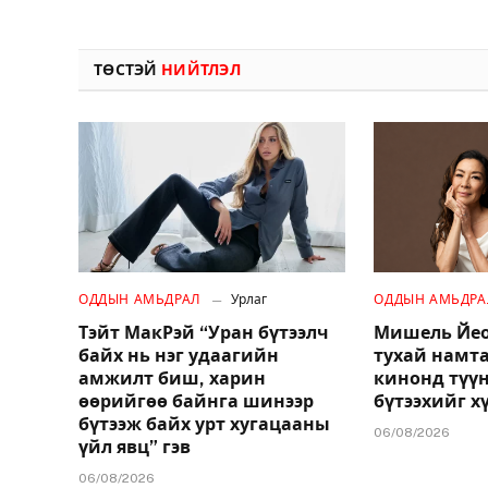
ТӨСТЭЙ
НИЙТЛЭЛ
ОДДЫН АМЬДРАЛ
Урлаг
ОДДЫН АМЬДРА
Тэйт МакРэй “Уран бүтээлч
Мишель Йео
байх нь нэг удаагийн
тухай намт
амжилт биш, харин
кинонд түү
өөрийгөө байнга шинээр
бүтээхийг х
бүтээж байх урт хугацааны
06/08/2026
үйл явц” гэв
06/08/2026