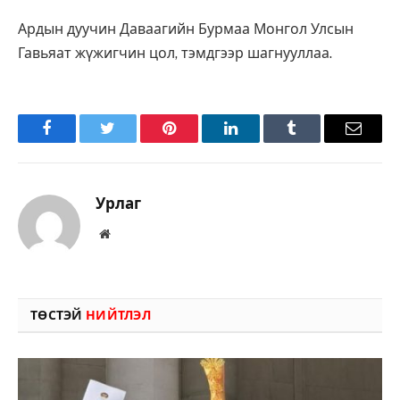
Ардын дуучин Даваагийн Бурмаа Монгол Улсын
Гавьяат жүжигчин цол, тэмдгээр шагнууллаа.
Facebook
Twitter
Pinterest
LinkedIn
Tumblr
Имэйл
Урлаг
Вэбсайт
ТӨСТЭЙ
НИЙТЛЭЛ