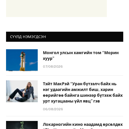
СҮҮЛД НЭМЭГДСЭН
Монгол улсын хамгийн том “Морин
хуур”
07/08/2026
Тэйт МакРэй “Уран бүтээлч байх нь
нэг удаагийн амжилт биш, харин
өөрийгөө байнга шинээр бүтээж байх
урт хугацааны үйл явц” гэв
06/08/2026
Локарногийн кино наадамд өрсөлдөх