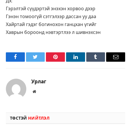
Дх:
Гэрэлтэй сүүдэртэй энэхэн хорвоо дээр
Гэнэн томоогүй сэтгэлээр дассан уу даа
Хайртай гэдэг богинохон ганцхан үгийг
Хаврын бороонд нэвтэртлээ л шивнэхсэн
Facebook
Twitter
Pinterest
LinkedIn
Tumblr
Имэйл
Урлаг
Вэбсайт
ТӨСТЭЙ
НИЙТЛЭЛ