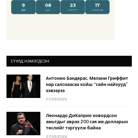
СҮҮЛД НЭМЭГДСЭН
Антонио Бандерас, Мелани Гриффит
нар салснаасаа хойш “сайн найзууд”
хэвээрээ
07/08/2026
Леонардо ДиКаприо ховордсон
амьтдыг аврах 200 сая ам.долларын
төслийг тэргүүлж байна
07/08/2026