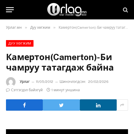
»
»
Урлаг.мн
Дуу хөгжим
Камертон(Camerton)-Би чамруу татагдаж байна
ДУУ ХӨГЖИМ
Камертон(Camerton)-Би
чамруу татагдаж байна
Урлаг
11/05/2012
Шинэчлэгдсэн:
20/02/2026
Сэтгэгдэл байхгүй
1 минут уншина