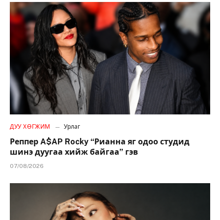
ДУУ ХӨГЖИМ
Урлаг
Реппер A$AP Rocky “Рианна яг одоо студид
шинэ дуугаа хийж байгаа” гэв
07/08/2026