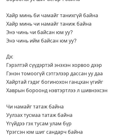
Хайр минь би чамайг танихгүй байна
Хайр минь чи намайг таниж байна
Энэ чинь чи байсан юм уу?
Энэ чинь ийм байсан юм уу?
Дх:
Гэрэлтэй сүүдэртэй энэхэн хорвоо дээр
Гэнэн томоогүй сэтгэлээр дассан уу даа
Хайртай гэдэг богинохон ганцхан үгийг
Хаврын бороонд нэвтэртлээ л шивнэхсэн
Чи намайг татаж байна
Уулзах тусмаа татаж байна
Үгүйдээ гэх тусам улам бүр
Үрэгсэн юм шиг сандарч байна