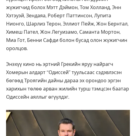
жүжигчид болох Мэтт Дэймон, Том Холланд, Энн
Хэтэуэй, Зендаяа, Роберт Паттинсон, Лупита
Нионго, Шарлиз Терон, Эллиот Пейж, Жон Бернтал,
Химеш Пател, Жон Легуизамо, Саманта Мортон,
Миа Гот, Бенни Сафди болон бусад олон жүжигчин
оролцов.
Энэхүү кино нь эртний Грекийн яруу найрагч
Хомерын алдарт “Одиссей” туульсаас сэдэвлэсэн
бөгөөд Троягийн дайны дараа эх орондоо эргэн
харихын төлөө арван жилийн турш тэмцсэн баатар
Одиссейн аяллыг өгүүлдэг.