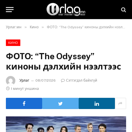
»
»
Урлаг.мн
Кино
ФОТО: “The Odyssey” киноны дэлхийн нээлтээс
КИНО
ФОТО: “The Odyssey”
киноны дэлхийн нээлтээс
Урлаг
08/07/2026
Сэтгэгдэл байхгүй
1 минут уншина