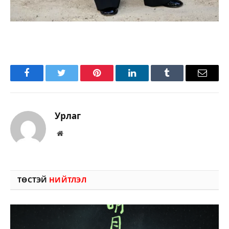
Facebook
Twitter
Pinterest
LinkedIn
Tumblr
Имэйл
Урлаг
Вэбсайт
ТӨСТЭЙ
НИЙТЛЭЛ