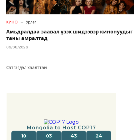
КИНО
Урлаг
Амьдралдаа заавал үзэх шидээвэр кинонуудыг
таны амралтад
06/08/2026
Сэтгэгдэл хаалттай