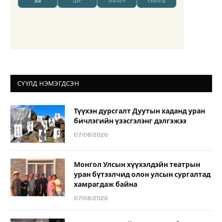
СҮҮЛД НЭМЭГДСЭН
Түүхэн дурсгалт Дуутын хаданд уран
бичлэгийн үзэсгэлэнг дэлгэжээ
07/08/2026
Монгол Улсын хүүхэлдэйн театрын
уран бүтээлчид олон улсын сургалтад
хамрагдаж байна
07/08/2026