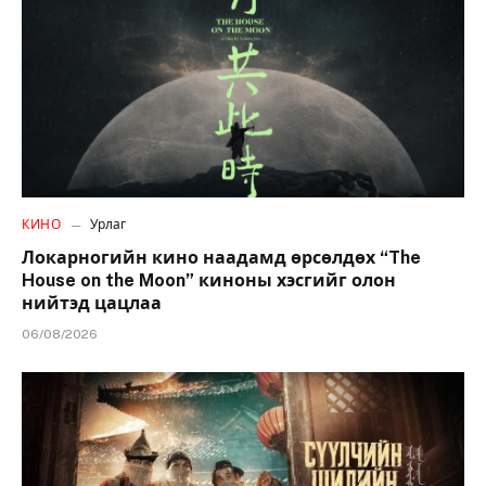
КИНО
Урлаг
Локарногийн кино наадамд өрсөлдөх “The
House on the Moon” киноны хэсгийг олон
нийтэд цацлаа
06/08/2026