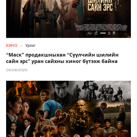
КИНО
Урлаг
“Маск” продакшныхан “Сүүлчийн шилийн
сайн эрс” уран сайхны киног бүтээж байна
06/08/2026