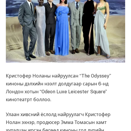
Кристофер Ноланы найруулсан “The Odyssey”
киноны дэлхийн нээлт долдугаар сарын 6-нд
Лондон хотын “Odeon Luxe Leicester Square”
кинотеатрт боллоо.
Улаан хивсний ёслолд найруулагч Кристофер
Нолан эхнэр, продюсер Эмма Томасын хамт
хүрэлцэн ирсэн бөгөөд киноны гол дүрийн