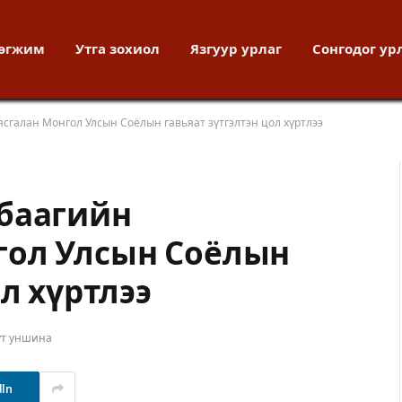
хөгжим
Утга зохиол
Язгуур урлаг
Сонгодог ур
сгалан Монгол Улсын Соёлын гавьяат зүтгэлтэн цол хүртлээ
мбаагийн
гол Улсын Соёлын
л хүртлээ
ут уншина
dIn