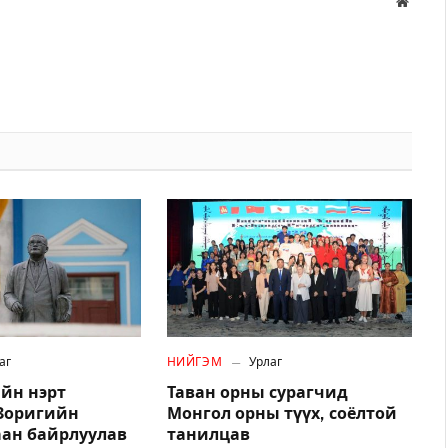
Вэбса
аг
НИЙГЭМ
Урлаг
йн нэрт
Таван орны сурагчид
.Зоригийн
Монгол орны түүх, соёлтой
аан байрлуулав
танилцав