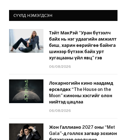
СҮҮЛД НЭМЭГДСЭН
Тэйт МакРэй “Уран бүтээлч
байх нь нэг удаагийн амжилт
биш, харин өөрийгөө байнга
шинээр бүтээж байх урт
хугацааны үйл явц” гэв
06/08/2026
Локарногийн кино наадамд
өрсөлдөх “The House on the
Moon” киноны хэсгийг олон
нийтэд цацлаа
06/08/2026
Жон Галлиано 2027 оны “Met
Gala”-д голлох загвар зохион
бүтээгчээр оролцоно