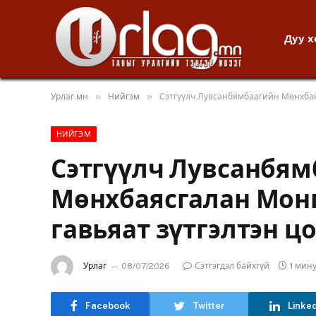
Дуу 
»
»
Урлаг.мн
Нийгэм
Сэтгүүлч Лувсанбямбаагийн Мөнхбая
НИЙГЭМ
Сэтгүүлч Лувсанбя
Мөнхбаясгалан Мон
гавьяат зүтгэлтэн цо
Урлаг
08/07/2026
Сэтгэгдэл байхгүй
1 мин
Facebook
Twitter
Linke