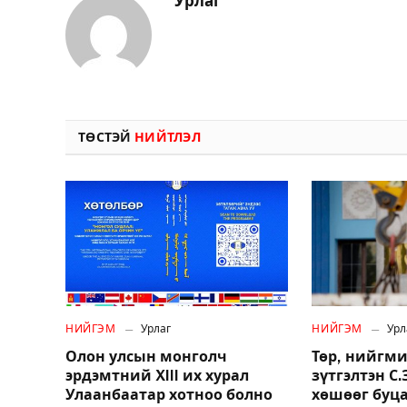
Урлаг
ТӨСТЭЙ
НИЙТЛЭЛ
НИЙГЭМ
Урлаг
НИЙГЭМ
Урл
Олон улсын монголч
Төр, нийгми
эрдэмтний XIII их хурал
зүтгэлтэн С
Улаанбаатар хотноо болно
хөшөөг буц