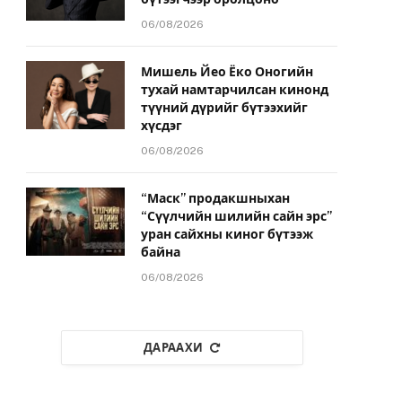
06/08/2026
Мишель Йео Ёко Оногийн
тухай намтарчилсан кинонд
түүний дүрийг бүтээхийг
хүсдэг
06/08/2026
“Маск” продакшныхан
“Сүүлчийн шилийн сайн эрс”
уран сайхны киног бүтээж
байна
06/08/2026
ДАРААХИ