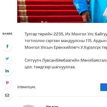
Тулгар төрийн 2235, Их Монгол Улс байгуу
SHARE
тогтнолоо сэргээн мандуулсны 115, Арды
Монгол Улсын Ерөнхийлөгч У.Хүрэлсүх төр
Сэтгүүлч Лувсанбямбаагийн Мөнхбаясгала
цол, тэмдгээр шагнууллаа.
ХУВААЛЦАХ.