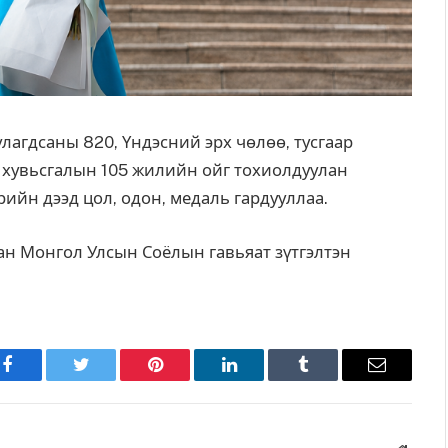
лагдсаны 820, Үндэсний эрх чөлөө, тусгаар
н хувьсгалын 105 жилийн ойг тохиолдуулан
ийн дээд цол, одон, медаль гардууллаа.
н Монгол Улсын Соёлын гавьяат зүтгэлтэн
Facebook
Twitter
Pinterest
LinkedIn
Tumblr
Имэйл