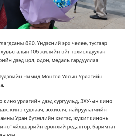
лагдсаны 820, Үндэсний эрх чөлөө, тусгаар
н хувьсгалын 105 жилийн ойг тохиолдуулан
ийн дээд цол, одон, медаль гардууллаа.
ч Түдэвийн Чимид Монгол Улсын Урлагийн
а.
 кино урлагийн дээд сургуульд, ЗХУ-ын кино
лцаж, кино судлаач, зохиолч, найруулагчийн
мны Уран бүтээлийн хэлтэс, жүжиг киноны
кино” үйлдвэрийн ерөнхий редактор, баримтат
ан юм.