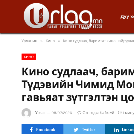
Дуу 
»
»
Урлаг.мн
Кино
Кино судлаач, баримтат кино найруула
КИНО
Кино судлаач, бари
Түдэвийн Чимид Мо
гавьяат зүтгэлтэн цо
Урлаг
08/07/2026
Сэтгэгдэл байхгүй
1 мин
Facebook
Twitter
Linke