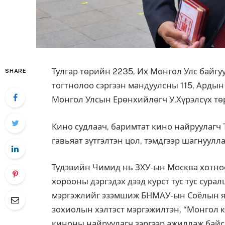
Тулгар төрийн 2235, Их Монгол Улс байгуу
SHARE
тогтнолоо сэргээн мандуулсны 115, Арды
Монгол Улсын Ерөнхийлөгч У.Хүрэлсүх төр
Кино судлаач, баримтат кино найруулаг
гавьяат зүтгэлтэн цол, тэмдгээр шагнуулла
Түдэвийн Чимид нь ЗХУ-ын Москва хотноо
хорооны дэргэдэх дээд курст тус тус сура
мэргэжлийг эзэмшиж БНМАУ-ын Соёлын яа
зохиолын хэлтэст мэргэжилтэн, “Монгол 
киноны найруулагч зэргээр ажиллаж байс