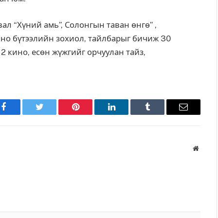
ал “Хүний амь”, Солонгын таван өнгө” ,
ино бүтээлийн зохиол, тайлбарыг бичиж 30
2 кино, есөн жүжгийг орчуулан тайз,
Facebook
Twitter
Pinterest
LinkedIn
Tumblr
Имэйл
Вэбса