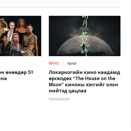
КИНО
Урлаг
н өнөөдөр 51
Локарногийн кино наадамд
йна
өрсөлдөх “The House on the
Moon” киноны хэсгийг олон
нийтэд цацлаа
06/08/2026