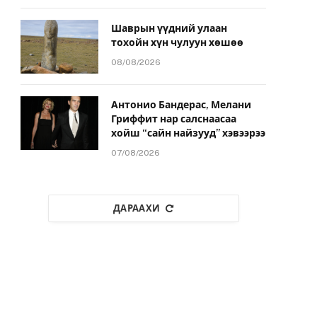
Шаврын үүдний улаан
тохойн хүн чулуун хөшөө
08/08/2026
Антонио Бандерас, Мелани
Гриффит нар салснаасаа
хойш “сайн найзууд” хэвээрээ
07/08/2026
ДАРААХИ