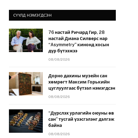
СҮҮЛД НЭМЭГДСЭН
76 настай Ричард Гир, 28
настай Диана Силверс нар
“Asymmetry” кинонд хосын
дүр бүтээжээ
08/08/2026
Дорно дахины музейн сан
хөмрөгт Максим Горькийн
цуглуулгаас бүтээл нэмэгдсэн
08/08/2026
“Дүрслэх урлагийн оюуны өв
сан” тусгай үзэсгэлэнг дэлгэж
байна
08/08/2026