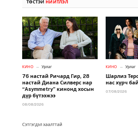
ТӨСТЭЙ
НИЙТЛЭЛ
КИНО
Урлаг
КИНО
Урлаг
76 настай Ричард Гир, 28
Шарлиз Теро
настай Диана Силверс нар
нас хүрч ба
“Asymmetry” кинонд хосын
07/08/2026
дүр бүтээжээ
08/08/2026
Сэтгэгдэл хаалттай