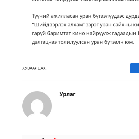
Түүний ажилласан уран бүтээлүүдээс дурдв
“Шийдвэрлэх алхам” зэрэг уран сайхны к
гаруй баримтат кино найруулж гадаадын 1
дэлгэцнээ толилуулсан уран бүтээлч юм.
ХУВААЛЦАХ.
Урлаг