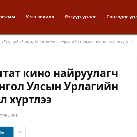
хөгжим
Утга зохиол
Язгуур урлаг
Сонгодог ур
гч Түдэвийн Чимид Монгол Улсын Урлагийн гавьяат зүтгэлтэн цол хүртлээ
мтат кино найруулагч
нгол Улсын Урлагийн
л хүртлээ
ут уншина
dIn