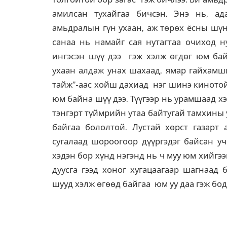
амилсан тухайгаа бичсэн. Энэ нь, а
амьдралын гүн ухаан, аж төрөх ёсны шүн
санаа нь намайг сая нутагтаа очиход н
ингэсэн шүү дээ гэж хэлж өгдөг юм бай
ухаан алдаж унах шахаад, ямар гайхамши
тайж”-аас хойш дахиад нэг шинэ кинотой
юм байна шүү дээ. Түүгээр нь урамшаад хэ
тэнгэрт түймрийн утаа байтугай тамхины у
байгаа бололтой. Лустай хөрст газарт 
сугалаад шороогоор дүүргэдэг байсан уч
хэдэн бор хүнд нэгэнд нь ч муу юм хийгэ
дуусга гээд хоног хугацаагаар шагнаад
шууд хэлж өгөөд байгаа юм уу даа гэж бод