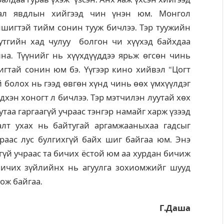
дал явдлын хийгээд чин үнэн юм. Монгол
шигтэй тийм сонин тууж бичлээ. Тэр туужийн
утгийн хад чулуу болгон чи хүүхэд байхдаа
на. Түүнийг нь хүүхдүүддээ ярьж өгсөн чинь
гтай сонин юм бэ. Үүгээр кино хийвэл “Цогт
 болох нь гээд өвгөн хүнд чинь өөх үмхүүлдэг
дхэн хоногт л бичлээ. Тэр мэтчилэн луутай хөх
таа гаргаагүй учраас тэнгэр намайг харж үзээд
алт ухах нь байтугай аргамжааныхаа гадсыг
раас лус булгихгүй байх шиг байгаа юм. Энэ
эгүй учраас та бичих ёстой юм аа хурдан бичиж
 бичих зүйлийнх нь агуулга зохиомжийг шууд
ож байгаа.
Г.Даша