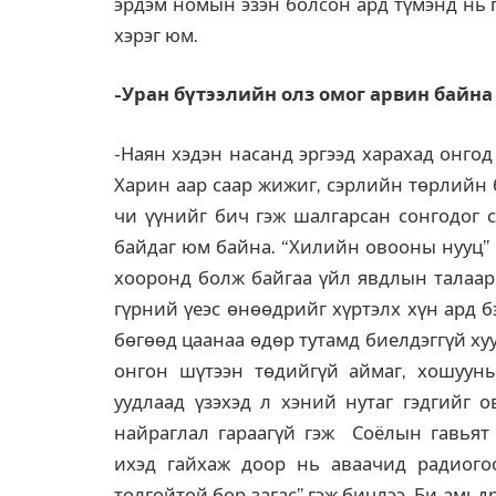
эрдэм номын эзэн болсон ард түмэнд нь 
хэрэг юм.
-Уран бүтээлийн олз омог арвин байна 
-Наян хэдэн насанд эргээд харахад онго
Харин аар саар жижиг, сэрлийн төрлийн б
чи үүнийг бич гэж шалгарсан сонгодог с
байдаг юм байна. “Хилийн овооны нууц” 
хооронд болж байгаа үйл явдлын талаар.
гүрний үеэс өнөөдрийг хүртэлх хүн ард 
бөгөөд цаанаа өдөр тутамд биелдэггүй ху
онгон шүтээн төдийгүй аймаг, хошууны
уудлаад үзэхэд л хэний нутаг гэдгийг 
найраглал гараагүй гэж Соёлын гавьят 
ихэд гайхаж доор нь аваачид радиого
толгойтой бор загас” гэж бичлээ. Би амьд