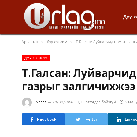
Дуу 
»
»
Урлаг.мн
Дуу хөгжим
Т.Галсан: Луйварчид номын санг
ДУУ ХӨГЖИМ
Т.Галсан: Луйварчи
газрыг залгичихжээ
Урлаг
29/08/2014
Сэтгэгдэл байхгүй
5 мин
Facebook
Twitter
Linke