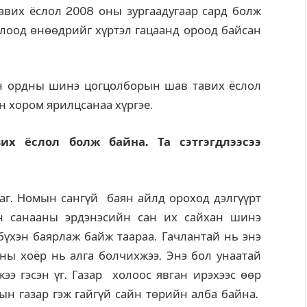
их ёслол 2008 оны зургаадугаар сард болж
лоод өнөөдрийг хүртэл гацаанд ороод байсан
н ордны шинэ цогцолборын шав тавих ёслол
н хором ярилцсанаа хүргэе.
х ёслол болж байна. Та сэтгэгдлээсээ
аг. Номын сангүй баян айлд ороход дэлгүүрт
н санааны эрдэнэсийн сан их сайхан шинэ
бүхэн баярлаж байж таараа. Гачлантай нь энэ
ны хоёр нь алга болчихжээ. Энэ бол унаатай
э гэсэн үг. Газар холоос явган ирэхээс өөр
ын газар гэж гайгүй сайн төрийн алба байна.