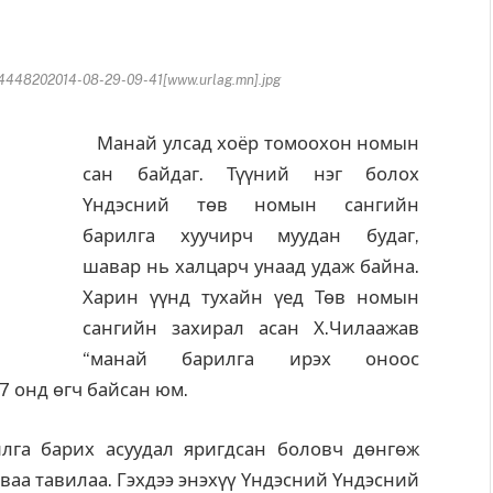
448202014-08-29-09-41[www.urlag.mn].jpg
Манай улсад хоёр томоохон номын
сан байдаг. Түүний нэг болох
Үндэсний төв номын сангийн
барилга хуучирч муудан будаг,
шавар нь халцарч унаад удаж байна.
Харин үүнд тухайн үед Төв номын
сангийн захирал асан Х.Чилаажав
“манай барилга ирэх оноос
7 онд өгч байсан юм.
га барих асуудал яригдсан боловч дөнгөж
ваа тавилаа. Гэхдээ энэхүү Үндэсний Үндэсний