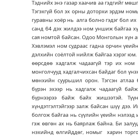
Тэднийх энэ газар хаачив аа гэдгийг мөш
Тэгэхгүй бол эх орны доторхи эрдэм ном
гуравны хоёр нь алга болно гэдэг бол их
санд 64 дэх жилдээ ном уншиж байгаа хү
сая номтой байсан. Одоо Монголын хүн а
Хэвлэмэл ном судраас гадна орчин үеий
дэлхийн соёлтой нийлж байгаа хэрэг юм.
өөрсдөө хадгалж чадаагүй тэр их ном 
монголчууд хадгалчихсан байдаг бол үнэ
мөнхийн суурьшил орон. Тэгсэн атлаа 
бүрэн эхээр нь хадгалж чадаагүй ба
бүрнээрээ байж байх жишээтэй. Тү
хүндэтгэлтэйгээр залж байсан шүү дээ.
болгож байгаа нь сүүлийн үеийн нэлээд 
гэж өвгөн ах нь баярлаж байна. Би залу
нэхийнд өлгийддөг, номыг харин торго