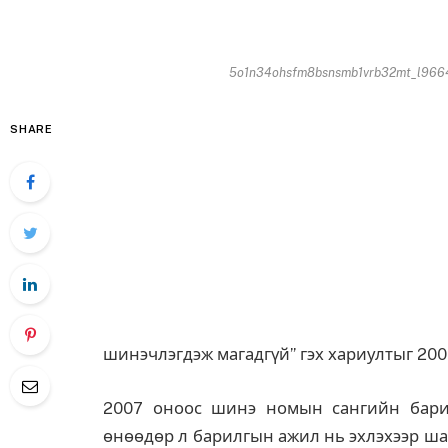
5o1n34ohsfm8bsnsmb1vrb32mt_l9664
SHARE
шинэчлэгдэж магадгүй” гэх хариултыг 200
2007 оноос шинэ номын сангийн барил
өнөөдөр л барилгын ажил нь эхлэхээр ша