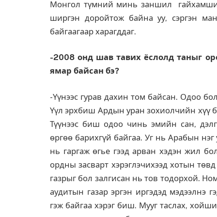
Монгол түмний минь заншил гайхамшигт
ширгэн доройтож байна уу, сэргэн ма
байгаагаар харагддаг.
-2008 онд шав тавих ёслолд таныг о
ямар байсан бэ?
-Үүнээс гурав дахин том байсан. Одоо бол
Үүл эрхбиш Ардын уран зохиолчийн хүү б
Түүнээс биш одоо чинь эмийн сан, дэл
өргөө барихгүй байгаа. Уг нь Арабын нэг
нь гаргаж өгье гээд арван хэдэн жил бо
ордны засварт хэрэглэчихээд хотын төвд
газрыг бол залгисан нь тов тодорхой. Но
аудитын газар эргэн иргэдэд мэдээлнэ г
гэж байгаа хэрэг биш. Мууг таслах, хойш