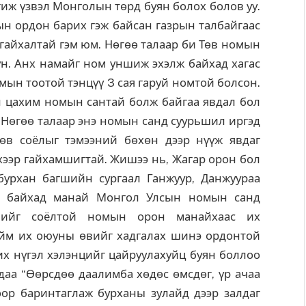
гиж үзвэл Монголын төрд буян болох болов уу.
ын ордон барих гэж байсан газрын талбайгаас
 гайхалтай гэм юм. Нөгөө талаар би Төв номын
н. Анх намайг ном уншиж эхэлж байхад хагас
мын тоотой тэнцүү 3 сая гаруй номтой болсон.
н цахим номын сантай болж байгаа явдал бол
 Нөгөө талаар энэ номын санд суурьшил иргэд
өв соёлыг тэмээний бөхөн дээр нүүж явдаг
хээр гайхамшигтай. Жишээ нь, Жагар орон бол
бурхан багшийн сургаал Ганжуур, Данжуураа
йж байхад манай Монгол Улсын номын санд
үнийг соёлтой номын орон манайхаас их
 Ийм их оюуны өвийг хадгалах шинэ ордонтой
их нүгэл хэлэнцийг цайруулахуйц буян боллоо
удаа “Өөрсдөө даалимба хөдөс өмсдөг, үр ачаа
ор баринтаглаж бурханы зулайд дээр залдаг