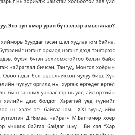
газрыг нь зориулж байхтай холбоотой зөв үйл
уу. Энэ зун ямар уран бүтээлээр амьсгалав?
д хийморь буурдаг гэсэн шал худлаа юм байна.
үтээлийг нэгэнт орхиод нэгэнт дээд тэнгэрээс
эдэв, бүхэл бүтэн зохиомжтойгоо бэлэн байж
гэж найраглал бичсэн. Тангуд, Монгол хоёрын
 Овоо гэдэг бол овоолчихсон чулуу биш. Хүн
бэлийн чулууг оргилд нь хүргэж өргөдөг өргөл
уль биш заншил учраас тэр нь улс, айл өрхийн
 хилийн дээс болдог. Хэрэгтэй үед түүнийг
овоо нь хэлж өгч байгаа юм. XXI зуунд ийм
зүтгэлтэн Д.Нямаа, найрагч М.Баттөмөр хоёр
ор уншиж байгаа байдаг шүү. Би сая “Хар
ралдаа гурав үхэж үзсэн. Анх яаж үхсэн хийгээд