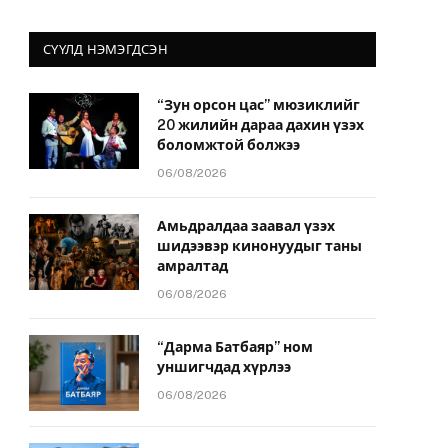
СҮҮЛД НЭМЭГДСЭН
“Зун орсон цас” мюзиклийг
20 жилийн дараа дахин үзэх
боломжтой болжээ
06/08/2026
Амьдралдаа заавал үзэх
шидээвэр кинонуудыг таны
амралтад
06/08/2026
“Дарма Батбаяр” ном
уншигчдад хүрлээ
06/08/2026