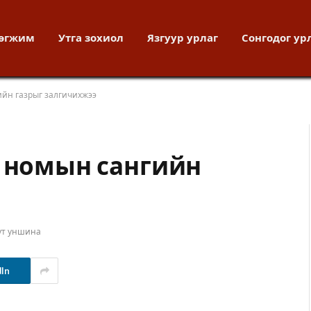
хөгжим
Утга зохиол
Язгуур урлаг
Сонгодог ур
ийн газрыг залгичихжээ
д номын сангийн
ут уншина
dIn