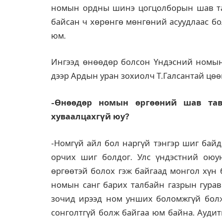
номын ордны шинэ цогцолборын шав тав
байсан ч хөрөнгө мөнгөний асуудлаас бо
юм.
Ингээд өнөөдөр болсон Үндэсний номы
дээр Ардын уран зохиолч Т.Галсантай цөө
-Өнөөдөр номын өргөөний шав тави
хуваалцахгүй юу?
-Номгүй айл бол наргүй тэнгэр шиг байд
орчих шиг болдог. Улс үндэстний оюу
өргөөтэй болох гэж байгаад монгол хүн 
номын санг барих талбайн газрын гурав
зочид ирээд ном унших боломжгүй болжэ
сонголтгүй болж байгаа юм байна. Аудит