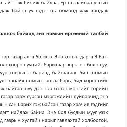
ай” гэж бичиж байлаа. Ер нь аливаа улсын
ндаж байна уу гэдэг нь номонд яаж хандаж
ролцож байхад энэ номын өргөөний талбай
 тэр газар алга болжээ. Энэ хотын дарга Э.Бат-
олохоороо үүнийг барихаар зорьсон болов уу.
гүүр хоёрыг л бариад байгаагаас биш номын
 улс танайх номын сангаа барь, бид хөрөнгийг
лж байгаа шүү дээ. Тэр бэлэн мөнгийг төрийн
 газар зарж сурсан мэргэжлийн луйварчид энэ
мын сан барих гэж байсан газар хаачив гэдгийг
эдэгт найдаж байна. Энэ бол бусдын мууг үзэх
ид газрын хулгайч нарыг гавлахтай холбоотой,