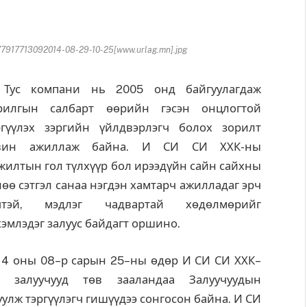
17713092014-08-29-10-25[www.urlag.mn].jpg
с компани нь 2005 онд байгуулагдаж
рилгын салбарт өөрийн гэсэн онцлогтой
ргүүлэх зэргийн үйлдвэрлэгч болох зорилт
вин ажиллаж байна. И СИ СИ ХХК-ны
жилтын гол түлхүүр бол ирээдүйн сайн сайхны
лөө сэтгэл санаа нэгдэн хамтарч ажилладаг эрч
чтэй, мэдлэг чадвартай хөдөлмөрийг
хэмлэдэг залуус байдагт оршино.
14 оны 08–р сарын 25–ны өдөр И СИ СИ ХХК–
 залуучууд төв зааландаа Залуучуудын
улж тэргүүлэгч гишүүдээ сонгосон байна. И СИ