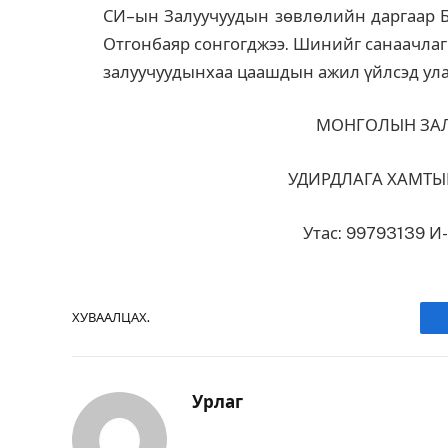
СИ–ын Залуучуудын зөвлөлийн даргаар 
Отгонбаяр сонгогджээ. Шинийг санаачлаг
залуучуудынхаа цаашдын ажил үйлсэд ула
МОНГОЛЫН ЗА
УДИРДЛАГА ХАМТЫ
Утас: 99793139 И
ХУВААЛЦАХ.
Урлаг