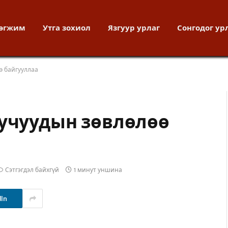
хөгжим
Утга зохиол
Язгуур урлаг
Сонгодог ур
ө байгууллаа
уучуудын зөвлөлөө
Сэтгэгдэл байхгүй
1 минут уншина
dIn