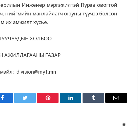
Барилын Инженер мэргэжилтэй Пүрэв овогтой
ч, нийгмийн манлайлагч оюуны түүчээ болсон
м их амжилт хүсье.
ЛУУЧУУДЫН ХОЛБОО
Н АЖИЛЛАГААНЫ ГАЗАР
-мэйл:
division@myf.mn
Facebook
Twitter
Pinterest
LinkedIn
Tumblr
Имэйл
Вэбса