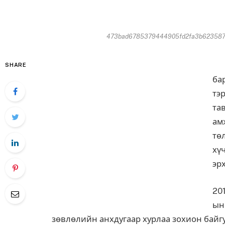
473bad6785379444905fd2fa3b62358779
Ту
SHARE
ба
тэ
та
ам
тө
хү
эр
20
ын
зөвлөлийн анхдугаар хурлаа зохион байгу