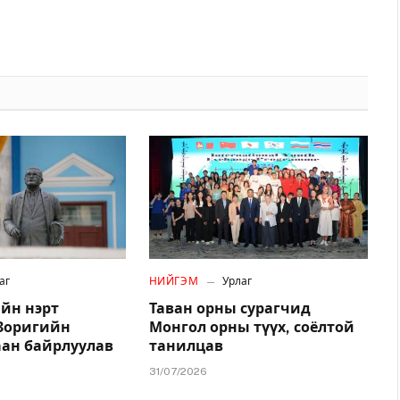
аг
НИЙГЭМ
Урлаг
йн нэрт
Таван орны сурагчид
.Зоригийн
Монгол орны түүх, соёлтой
аан байрлуулав
танилцав
31/07/2026