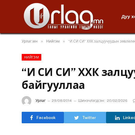
Дуу 
»
»
Урлаг.мн
Нийгэм
“И СИ СИ” ХХК залцуучуудын зөвлөлө
НИЙГЭМ
“И СИ СИ” ХХК залц
байгууллаа
Урлаг
29/08/2014
Шинэчлэгдсэн:
20/02/2026
Facebook
Twitter
Linke