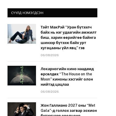
СҮҮЛД НЭМЭГДСЭН
Тэйт МакРэй “Уран бүтээлч
байх нь нэг удаагийн амжилт
биш, харин өөрийгөө байнга
шинээр бүтээж байх урт
хугацааны үйл явц” гэв
06/08/2026
Локарногийн кино наадамд
өрсөлдөх “The House on the
Moon” киноны хэсгийг олон
нийтэд цацлаа
06/08/2026
Жон Галлиано 2027 оны “Met
Gala”-д голлох загвар зохион
бүтээгчээр оролцоно