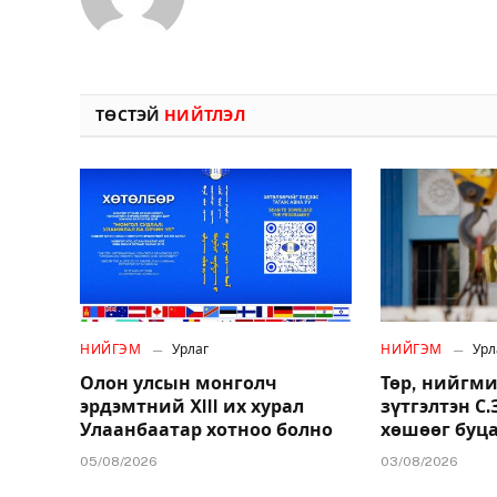
ТӨСТЭЙ
НИЙТЛЭЛ
НИЙГЭМ
Урлаг
НИЙГЭМ
Урл
Олон улсын монголч
Төр, нийгми
эрдэмтний XIII их хурал
зүтгэлтэн С
Улаанбаатар хотноо болно
хөшөөг буц
05/08/2026
03/08/2026