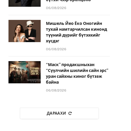
06/08/2026
Мишель Йео Ёко Оногийн
тухай намтарчилсан кинонд
түүний дүрийг бүтээхийг
хүсдэг
06/08/2026
“Маск” продакшныхан
“Сүүлчийн шилийн сайн эрс”
уран сайхны киног бүтээж
байна
06/08/2026
ДАРААХИ