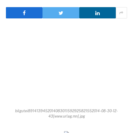
bilgutei8914139452014083011592925821552014-08-30-12-
43[www.urlag.mn].jpg