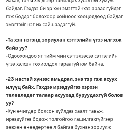
Яахав, таны хэлдгээр танилцах хүсэлтэй хүмүүс
байдаг. Гэхдээ би эр хүн эмэгтэйнхээ араас гүйдэг
гэж боддог болохоор хойноос хөөцөлдөөд байдаг
эмэгтэйг нэг их сайшаадаггүй.
-Та хэн нэгэнд зориулан сэтгэлийн үгээ илгээж
байв уу?
-Одоохондоо яг тийм чин сэтгэлээсээ сэтгэлийн
үгээ хэлсэн тохиолдол гараагүй юм байна.
-23 настай хүнээс амьдрал, энэ тэр гэж асуух
илүүц байх. Гэхдээ ирээдүйгээ хэрхэн
төлөвлөдөг талаар асуухад буруудахгүй болов
уу?
-Хүн өчигдөр болсон зүйлдээ хаалт тавьж,
ирээдүйгээ бодож толгойгоо гашилгахгүйгээр
зөвхөн өнөөдөртөө л байгаа бүхнээ зориулж