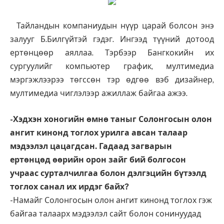
Тайландын компаниудын нүүр царай болсон энэ
залууг Б.Билгүйтэй гэдэг. Ингээд түүний дотоод
ертөнцөөр аяллаа. Тэрбээр Бангкокийн их
сургуулийг компьютер график, мултимедиа
мэргэжлээрээ төгссөн тэр өдгөө вэб дизайнер,
мултимедиа чиглэлээр ажиллаж байгаа ажээ.
-Хэдхэн хоногийн өмнө таныг Солонгосын олон
ангит кинонд тоглох урилга авсан талаар
мэдээлэл цацагдсан. Гадаад загварын
ертөнцөд өөрийн орон зайг бий болгосон
учраас сурталчилгаа болон дэлгэцийн бүтээлд
тоглох санал их ирдэг байх?
-Намайг Солонгосын олон ангит кинонд тоглох гэж
байгаа талаарх мэдээлэл сайт болон сонинуудад