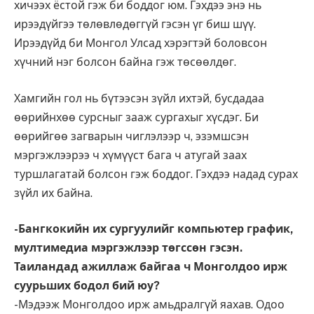
хичээх ёстой гэж би боддог юм. Гэхдээ энэ нь
ирээдүйгээ төлөвлөдөггүй гэсэн үг биш шүү.
Ирээдүйд би Монгол Улсад хэрэгтэй боловсон
хүчний нэг болсон байна гэж төсөөлдөг.
Хамгийн гол нь бүтээсэн зүйл ихтэй, бусдадаа
өөрийнхөө сурсныг зааж сургахыг хүсдэг. Би
өөрийгөө загварын чиглэлээр ч, эзэмшсэн
мэргэжлээрээ ч хүмүүст бага ч атугай заах
туршлагатай болсон гэж боддог. Гэхдээ надад сурах
зүйл их байна.
-Бангкокийн их сургуулийг компьютер график,
мултимедиа мэргэжлээр төгссөн гэсэн.
Таиландад ажиллаж байгаа ч Монголдоо ирж
суурьших бодол бий юу?
-Мэдээж Монголдоо ирж амьдралгүй яахав. Одоо