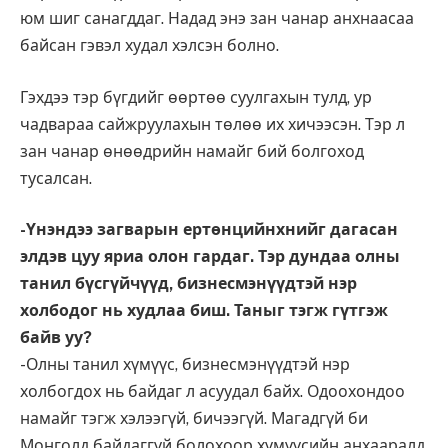
юм шиг санагддаг. Надад энэ зан чанар анхнаасаа
байсан гэвэл худал хэлсэн болно.
Гэхдээ тэр бүгдийг өөртөө суулгахын тулд, ур
чадвараа сайжруулахын төлөө их хичээсэн. Тэр л
зан чанар өнөөдрийн намайг бий болгоход
тусалсан.
-Үнэндээ загварын ертөнцийнхнийг дагасан
элдэв цуу яриа олон гардаг. Тэр дундаа олны
танил бүсгүйчүүд, бизнесмэнүүдтэй нэр
холбодог нь худлаа биш. Таныг тэгж гүтгэж
байв уу?
-Олны танил хүмүүс, бизнесмэнүүдтэй нэр
холбогдох нь байдаг л асуудал байх. Одоохондоо
намайг тэгж хэлээгүй, бичээгүй. Магадгүй би
Монголд байдаггүй болохоор хүмүүсийн анхааралд