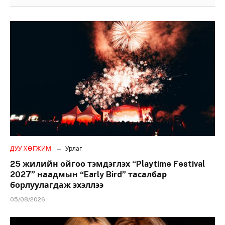
ДУУ ХӨГЖИМ
Урлаг
25 жилийн ойгоо тэмдэглэх “Playtime Festival
2027” наадмын “Early Bird” тасалбар
борлуулагдаж эхэллээ
05/08/2026