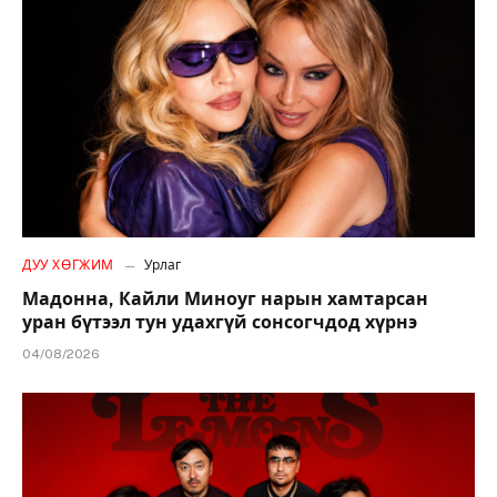
ДУУ ХӨГЖИМ
Урлаг
Мадонна, Кайли Миноуг нарын хамтарсан
уран бүтээл тун удахгүй сонсогчдод хүрнэ
04/08/2026