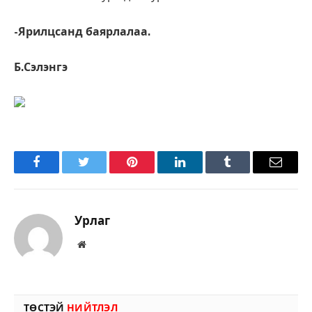
-Ярилцсанд баярлалаа.
Б.Сэлэнгэ
Facebook
Twitter
Pinterest
LinkedIn
Tumblr
Имэйл
Урлаг
Вэбсайт
ТӨСТЭЙ
НИЙТЛЭЛ