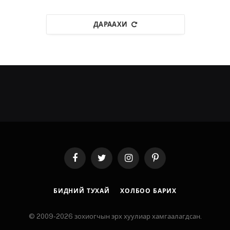
ДАРААХИ
Facebook
Twitter
Instagram
Pinterest
БИДНИЙ ТУХАЙ
ХОЛБОО БАРИХ
© 2009-2026 зохиогчын эрх хуулиар хамгаалагдсан.