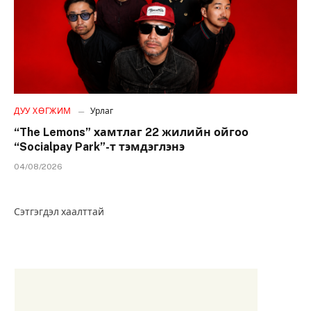
ДУУ ХӨГЖИМ
Урлаг
“The Lemons” хамтлаг 22 жилийн ойгоо
“Socialpay Park”-т тэмдэглэнэ
04/08/2026
Сэтгэгдэл хаалттай