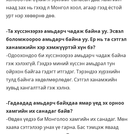
наад зах нь гэхэд л Монгол хоол, агаар гээд ёстой
урт нэр хөвөрнө дөө.
-Та хүссэнээрээ амьдарч чадаж байна уу. Эсвэл
боломжоороо амьдарч байна уу. Ер нь та сэтгэл
ханамжийн хэр хэмжүүртэй хүн бэ?
-Одоохондоо би хүссэнээрээ амьдарч чадаж байна
гэж хэлэхгүй. Гэхдээ миний хүссэн амьдрал тун
ойрхон байгаа гэдэгт итгэдэг. Тэрэндээ хүрэхийн
тулд байнга хөдөлмөрлөдөг. Сэтгэл ханамжийн
хувьд хангалттай гэж хэлнэ.
-Гадаадад амьдарч байхдаа ямар үед эх орноо
хамгийн их санадаг байв?
-Өвдөх үедээ би Монголоо хамгийн их санадаг. Мөн
хааяа сэтгэлээр унах үе гарна. Бас тэмцэж яваад