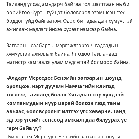
Таиланд улсад амьдарч байгаа гол шалтгаан нь би
өөрийгөө бүрэн гүйцэт боловсрол эзэмшсэн гэж
боддоггүйд байгаа юм. Одоо би гадаадын хүмүүстэй
ажиллаж мэдлэгийнхээ хүрээг нэмсээр байна.
Загварын салбарт ч мэргэжлээрээ ч гадаадын
хүмүүстэй ажиллаж байна. Яг одоо Таиландад
магистр хамгаалж улам мэдлэгтэй болмоор байна.
-Алдарт Мерседес Бензийн загварын шоунд
оролцож, нэрт дуучин Намчагийн клипэд
тоглож, Таиланд болон Хятадын нэр хүндтэй
компаниудын нүүр царай болсон гээд таны
авьяас, боловсролыг илтгэх үгс хөвөрнө. Танд
эдгээр үгсийг сонсоод амжилтдаа бялуурах үе
гарч байв уу?
-Би хэзээ ч Мерседес Бензийн загварын шоунд