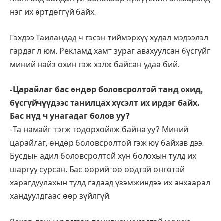
нэг их өртдөггүй байх.
Гэхдээ Таиландад ч гэсэн тиймэрхүү худал мэдээлэл
гардаг л юм. Рекламд хамт зураг авахуулсан бүсгүйг
миний найз охин гэж хэлж байсан удаа бий.
-Царайлаг бас өндөр боловсролтой танд охид,
бүсгүйчүүдээс танилцах хүсэлт их ирдэг байх.
Бас нүд ч унагадаг болов уу?
-Та намайг тэгж тодорхойлж байна уу? Миний
царайлаг, өндөр боловсролтой гэж юу байхав дээ.
Бусдын адил боловсролтой хүн болохын тулд их
шаргуу сурсан. Бас өөрийгөө өөдтэй өнгөтэй
харагдуулахын тулд гадаад үзэмжиндээ их анхаарал
хандуулдгаас өөр зүйлгүй.