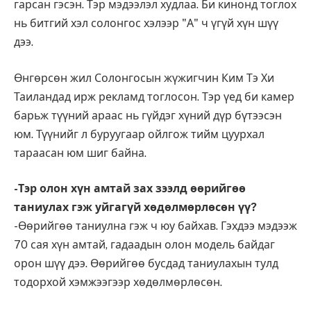
гарсан гэсэн. Тэр мэдээлэл худлаа. Би кинонд тоглох
нь битгий хэл солонгос хэлээр "А" ч үгүй хүн шүү
дээ.
Өнгөрсөн жил Солонгосын жүжигчин Ким Тэ Хи
Таиландад ирж рекламд тоглосон. Тэр үед би камер
барьж түүний араас нь гүйдэг хүний дүр бүтээсэн
юм. Түүнийг л буруугаар ойлгож тийм цуурхал
тараасан юм шиг байна.
-Тэр олон хүн амтай зах зээлд өөрийгөө
таниулах гэж уйгагүй хөдөлмөрлөсөн үү?
-Өөрийгөө таниулна гэж ч юу байхав. Гэхдээ мэдээж
70 сая хүн амтай, гадаадын олон модель байдаг
орон шүү дээ. Өөрийгөө бусдад таниулахын тулд
тодорхой хэмжээгээр хөдөлмөрлөсөн.