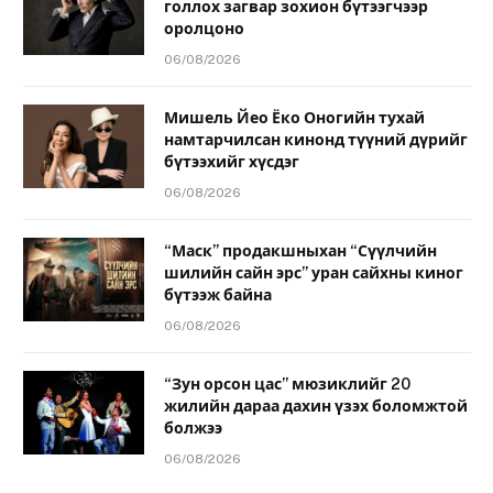
голлох загвар зохион бүтээгчээр
оролцоно
06/08/2026
Мишель Йео Ёко Оногийн тухай
намтарчилсан кинонд түүний дүрийг
бүтээхийг хүсдэг
06/08/2026
“Маск” продакшныхан “Сүүлчийн
шилийн сайн эрс” уран сайхны киног
бүтээж байна
06/08/2026
“Зун орсон цас” мюзиклийг 20
жилийн дараа дахин үзэх боломжтой
болжээ
06/08/2026