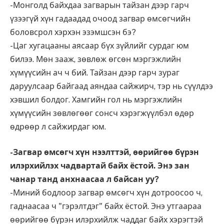
-Монголд байхдаа загварын тайзан дээр гарч
үзээгүй хүн гадаадад очоод загвар өмсөгчийн
боловсрол хэрхэн эзэмшсэн бэ?
-Цаг хугацааны аясаар бүх зүйлийг сурдаг юм
билээ. Мөн зааж, зөвлөж өгсөн мэргэжлийн
хүмүүсийн ач ч бий. Тайзан дээр гарч зураг
даруулсаар байгаад аяндаа сайжирч, тэр нь сүүлдээ
хэвшил болдог. Хамгийн гол нь мэргэжлийн
хүмүүсийн зөвлөгөөг сонсч хэрэгжүүлбэл өдөр
өдрөөр л сайжирдаг юм.
-Загвар өмсөгч хүн нээлттэй, өөрийгөө бүрэн
илэрхийлэх чадвартай байх ёстой. Энэ зан
чанар танд анхнаасаа л байсан уу?
-Миний бодлоор загвар өмсөгч хүн дотроосоо ч,
гаднаасаа ч "гэрэлтдэг" байх ёстой. Энэ утгаараа
өөрийгөө бүрэн илэрхийлж чаддаг байх хэрэгтэй