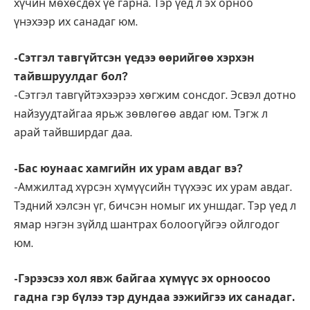
хүчин мөхөсдөх үе гарна. Тэр үед л эх орноо
үнэхээр их санадаг юм.
-Сэтгэл тавгүйтсэн үедээ өөрийгөө хэрхэн
тайвшруулдаг бол?
-Сэтгэл тавгүйтэхээрээ хөгжим сонсдог. Эсвэл дотно
найзуудтайгаа ярьж зөвлөгөө авдаг юм. Тэгж л
арай тайвширдаг даа.
-Бас юунаас хамгийн их урам авдаг вэ?
-Амжилтад хүрсэн хүмүүсийн түүхээс их урам авдаг.
Тэдний хэлсэн үг, бичсэн номыг их уншдаг. Тэр үед л
ямар нэгэн зүйлд шантрах болоогүйгээ ойлгодог
юм.
-Гэрээсээ хол явж байгаа хүмүүс эх орноосоо
гадна гэр бүлээ тэр дундаа ээжийгээ их санадаг.