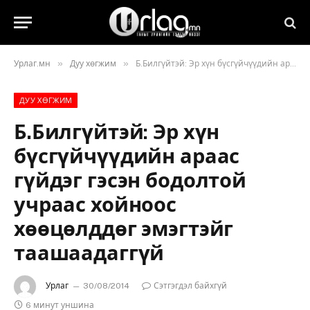
»
»
Урлаг.мн
Дуу хөгжим
Б.Билгүйтэй: Эр хүн бүсгүйчүүдийн араас гүйдэг гэсэн бодолтой учраас хойноос хөөцөлддөг эмэгтэйг таашаадаггүй
ДУУ ХӨГЖИМ
Б.Билгүйтэй: Эр хүн
бүсгүйчүүдийн араас
гүйдэг гэсэн бодолтой
учраас хойноос
хөөцөлддөг эмэгтэйг
таашаадаггүй
Урлаг
30/08/2014
Сэтгэгдэл байхгүй
6 минут уншина