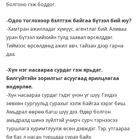
болгоно гэж боддог.
-Одоо тоглохоор бэлтгэж байгаа бүтээл бий юу?
-Хамтран ажилладаг хүмүүс, агентлаг бий. Аливаа
уран бүтээл хийхийн тулд заавал өрсөлддөг.
Тиймээс өрсөлдөөд ажил авч, тайзан дээр гарна
даа.
-Хүн нэг насаараа сурдаг гэж ярьдаг.
Билгүйтэйн зорилгыг асуугаад ярилцлагаа
өндөрлөе.
-Хүн насаараа сурдаг гэдэг үнэн үг шүү. Гэхдээ
зөвхөн сургуульд сурахыг хэлж байгаа хэрэг биш.
Амьдрал өөрөө багш шүү дээ. Өдөр болгон
амьдралд шинэ зүйлтэй учирч сурч тэрнээсээ
туршлага хуримтлуулж өсөн дэвждэг. Тэр. утгаараа
би бас л насан туршдаа сурах байх.