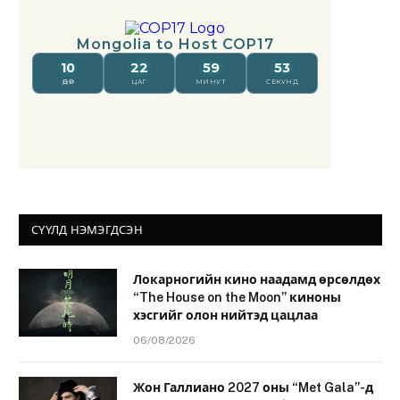
СҮҮЛД НЭМЭГДСЭН
Локарногийн кино наадамд өрсөлдөх
“The House on the Moon” киноны
хэсгийг олон нийтэд цацлаа
06/08/2026
Жон Галлиано 2027 оны “Met Gala”-д