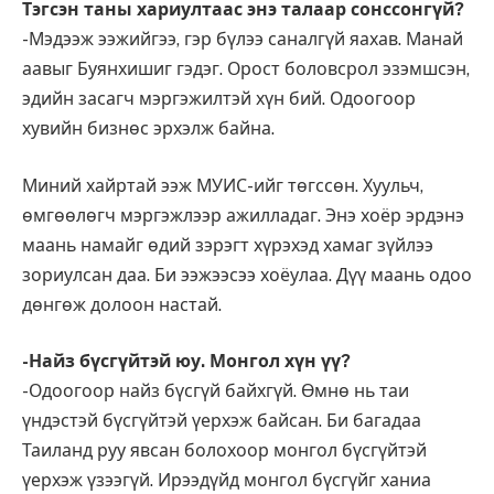
Тэгсэн таны хариултаас энэ талаар сонссонгүй?
-Мэдээж ээжийгээ, гэр бүлээ саналгүй яахав. Манай
аавыг Буянхишиг гэдэг. Орост боловсрол эзэмшсэн,
эдийн засагч мэргэжилтэй хүн бий. Одоогоор
хувийн бизнөс эрхэлж байна.
Миний хайртай ээж МУИС-ийг төгссөн. Хуульч,
өмгөөлөгч мэргэжлээр ажилладаг. Энэ хоёр эрдэнэ
маань намайг өдий зэрэгт хүрэхэд хамаг зүйлээ
зориулсан даа. Би ээжээсээ хоёулаа. Дүү маань одоо
дөнгөж долоон настай.
-Найз бүсгүйтэй юу. Монгол хүн үү?
-Одоогоор найз бүсгүй байхгүй. Өмнө нь таи
үндэстэй бүсгүйтэй үерхэж байсан. Би багадаа
Таиланд руу явсан болохоор монгол бүсгүйтэй
үерхэж үзээгүй. Ирээдүйд монгол бүсгүйг ханиа