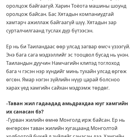
оролцож байгаагүй. Харин Тоёота машины шоунд
оролцож байсан. Бас Хятадын компаниудтай
хамтарч ажиллаж байгаагүй шүү. Хятадын зар
сурталчилгаанд туслах дүр бүтээсэн.
Ер нь би Таиландаас өөр улсад загвар өмсч үзээгүй.
Энэ бага сага мэдээллийг эс тооцвол бусад нь үнэн.
Таиландын дуучин Намчагийн клипэд тоглоход
бага ч гэсэн нэр хүндийг минь тухайн улсад өргөж
өгсөн. Ямар нэгэн зүйлийн нүүр царай болсноо
харах үед хамгийн сайхан мэдрэмж төрдөг.
-Таван жил гадаадад амьдрахдаа юуг хамгийн
их санасан бэ?
-Гурван жилийн өмнө Монголд ирж байсан. Ер нь
өнгөрсөн таван жилийн хугацаанд Монголтой
холбоотой бүхий л зүйлийг санасан даа. Хамгийн