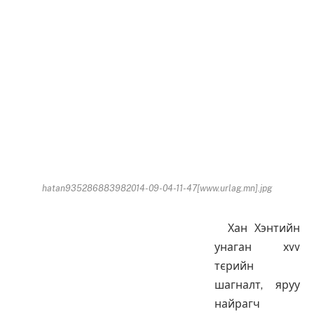
hatan935286883982014-09-04-11-47[www.urlag.mn].jpg
Хан Хэнтийн
унаган хvv
тєрийн
шагналт, яруу
найрагч