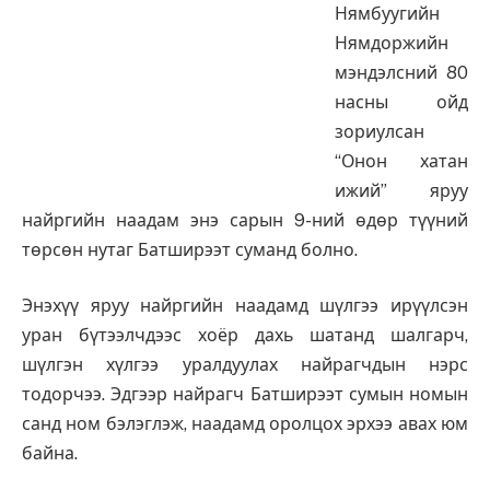
Нямбуугийн
Нямдоржийн
мэндэлсний 80
насны ойд
зориулсан
“Онон хатан
ижий” яруу
найргийн наадам энэ сарын 9-ний өдөр түүний
төрсөн нутаг Батширээт суманд болно.
Энэхүү яруу найргийн наадамд шүлгээ ирүүлсэн
уран бүтээлчдээс хоёр дахь шатанд шалгарч,
шүлгэн хүлгээ уралдуулах найрагчдын нэрс
тодорчээ. Эдгээр найрагч Батширээт сумын номын
санд ном бэлэглэж, наадамд оролцох эрхээ авах юм
байна.