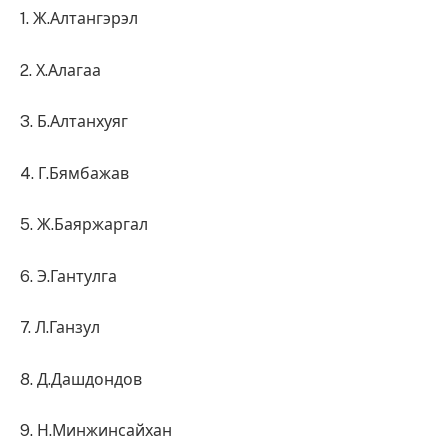
1. Ж.Алтангэрэл
2. Х.Алагаа
3. Б.Алтанхуяг
4. Г.Бямбажав
5. Ж.Баяржаргал
6. Э.Гантулга
7. Л.Ганзул
8. Д.Дашдондов
9. Н.Минжинсайхан