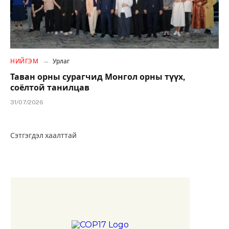
НИЙГЭМ
Урлаг
Таван орны сурагчид Монгол орны түүх,
соёлтой танилцав
31/07/2026
Сэтгэгдэл хаалттай