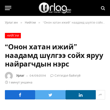
»
»
Урлаг.мн
Нийгэм
“Онон хатан ижий” наадамд шүлгээ сойх яруу найрагчдын нэрс
НИЙГЭМ
“Онон хатан ижий”
наадамд шүлгээ сойх яруу
найрагчдын нэрс
Урлаг
04/09/2014
Сэтгэгдэл байхгүй
1 минут уншина