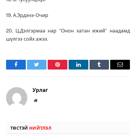
19. А.Эрдэнэ-Очир
20. Ц.Дэлгэрмаа нар “Онон хатан ижий” наадамд
шүлгээ сойх ажээ.
Facebook
Twitter
Pinterest
LinkedIn
Tumblr
Имэйл
Урлаг
Вэбсайт
ТӨСТЭЙ
НИЙТЛЭЛ