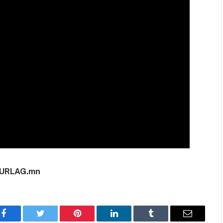
URLAG.mn
Facebook
Twitter
Pinterest
LinkedIn
Tumblr
Имэйл