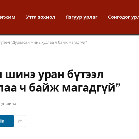
хөгжим
Утга зохиол
Язгуур урлаг
Сонгодог ур
үтээл “Дурласан минь худлаа ч байж магадгүй”
 шинэ уран бүтээл
лаа ч байж магадгүй”
т уншина
dIn