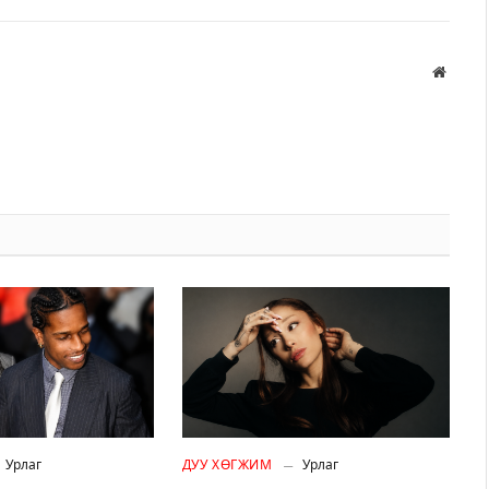
Вэбса
Урлаг
ДУУ ХӨГЖИМ
Урлаг