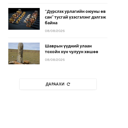
“Дүрслэх урлагийн оюуны өв
сан” тусгай үзэсгэлэнг дэлгэж
байна
08/08/2026
Шаврын үүдний улаан
тохойн хүн чулуун хөшөө
08/08/2026
ДАРААХИ