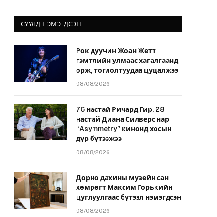
СҮҮЛД НЭМЭГДСЭН
Рок дуучин Жоан Жетт
гэмтлийн улмаас хагалгаанд
орж, тоглолтуудаа цуцалжээ
08/08/2026
76 настай Ричард Гир, 28
настай Диана Силверс нар
“Asymmetry” кинонд хосын
дүр бүтээжээ
08/08/2026
Дорно дахины музейн сан
хөмрөгт Максим Горькийн
цуглуулгаас бүтээл нэмэгдсэн
08/08/2026