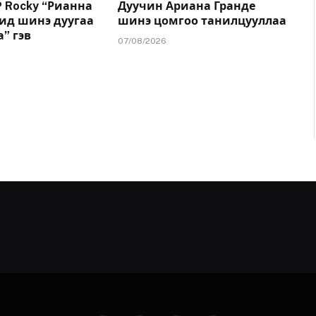
 Rocky “Рианна
Дуучин Ариана Гранде
дид шинэ дуугаа
шинэ цомгоо танилцууллаа
” гэв
07/08/2026