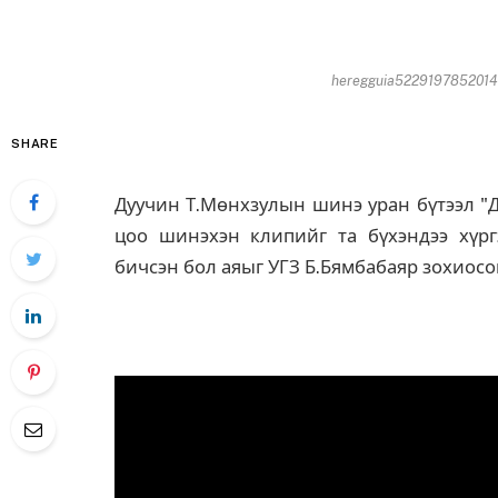
heregguia5229197852014-
SHARE
Дуучин Т.Мөнхзулын шинэ уран бүтээл "Д
цоо шинэхэн клипийг та бүхэндээ хүрг
бичсэн бол аяыг УГЗ Б.Бямбабаяр зохиосо