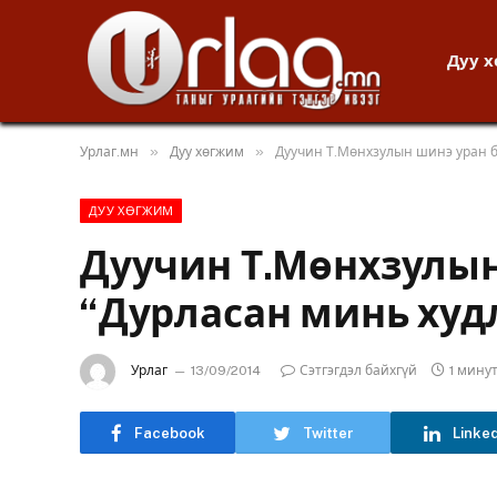
Дуу 
»
»
Урлаг.мн
Дуу хөгжим
Дуучин Т.Мөнхзулын шинэ уран б
ДУУ ХӨГЖИМ
Дуучин Т.Мөнхзулын
“Дурласан минь худ
Урлаг
13/09/2014
Сэтгэгдэл байхгүй
1 мину
Facebook
Twitter
Linke