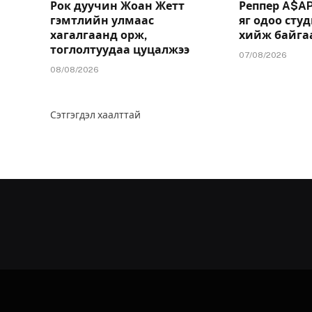
Рок дуучин Жоан Жетт
Реппер A$AP
гэмтлийн улмаас
яг одоо сту
хагалгаанд орж,
хийж байгаа
тоглолтуудаа цуцалжээ
07/08/2026
08/08/2026
Сэтгэгдэл хаалттай