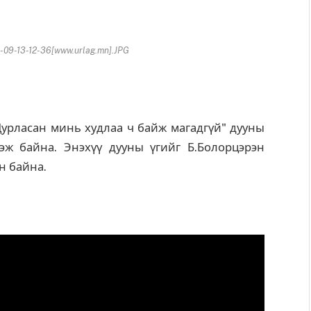
09-13-12-36[www.urlag.mn].JPG
урласан минь худлаа ч байж магадгүй" дууны
эж байна. Энэхүү дууны үгийг Б.Болорцэрэн
н байна.