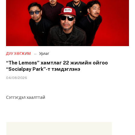
ДУУ ХӨГЖИМ
Урлаг
“The Lemons” хамтлаг 22 жилийн ойгоо
“Socialpay Park”-т тэмдэглэнэ
04/08/2026
Сэтгэгдэл хаалттай