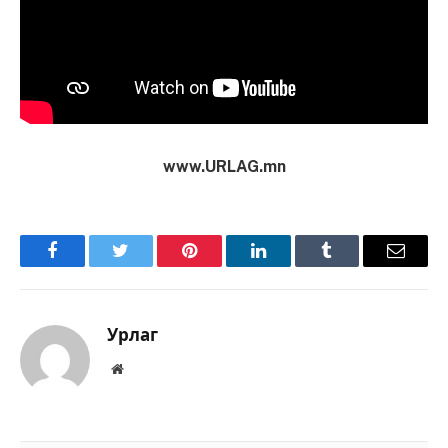
www.URLAG.mn
Facebook
Twitter
Pinterest
LinkedIn
Tumblr
Имэйл
Урлаг
Вэбсайт