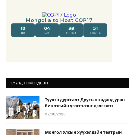
СҮҮЛД НЭМЭГДСЭН
Түүхэн дурсгалт Дуутын хаданд уран
бичлэгийн үзэсгэлэнг дэлгэжээ
07/08/2026
Монгол Улсын хүүхэлдэйн театрын