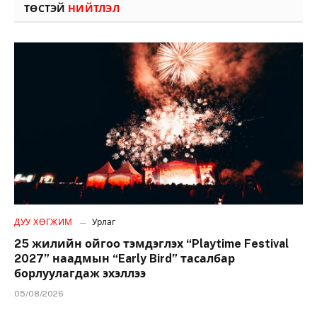
ТӨСТЭЙ
НИЙТЛЭЛ
ДУУ ХӨГЖИМ
Урлаг
25 жилийн ойгоо тэмдэглэх “Playtime Festival
2027” наадмын “Early Bird” тасалбар
борлуулагдаж эхэллээ
05/08/2026