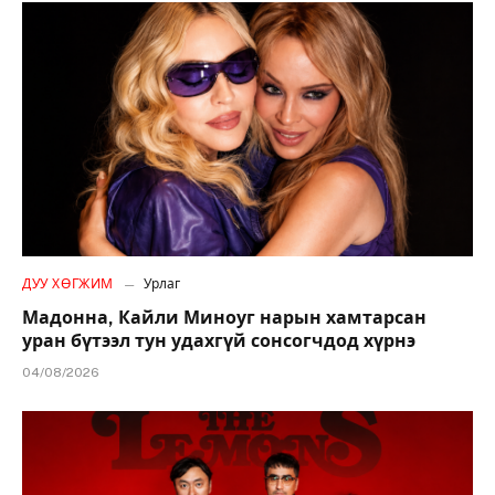
ДУУ ХӨГЖИМ
Урлаг
Мадонна, Кайли Миноуг нарын хамтарсан
уран бүтээл тун удахгүй сонсогчдод хүрнэ
04/08/2026