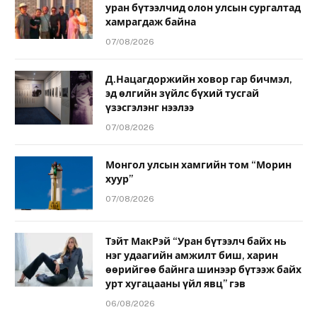
уран бүтээлчид олон улсын сургалтад
хамрагдаж байна
07/08/2026
Д.Нацагдоржийн ховор гар бичмэл,
эд өлгийн зүйлс бүхий тусгай
үзэсгэлэнг нээлээ
07/08/2026
Монгол улсын хамгийн том “Морин
хуур”
07/08/2026
Тэйт МакРэй “Уран бүтээлч байх нь
нэг удаагийн амжилт биш, харин
өөрийгөө байнга шинээр бүтээж байх
урт хугацааны үйл явц” гэв
06/08/2026