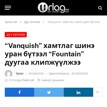
»
»
Урлаг.мн
Дуу хөгжим
“Vanquish” хамтлаг шинэ уран бүтээл “Fountain” дуугаа клипжүүлжээ
ДУУ ХӨГЖИМ
“Vanquish” хамтлаг шинэ
уран бүтээл “Fountain”
дуугаа клипжүүлжээ
Урлаг
15/09/2014
Шинэчлэгдсэн:
20/02/2026
Сэтгэгдэл байхгүй
1 минут уншина