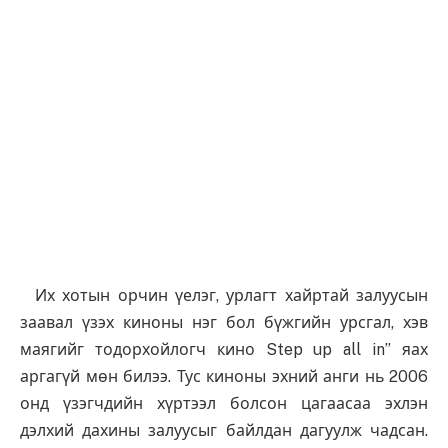
Их хотын орчин үелэг, урлагт хайртай залуусын
заавал үзэх киноны нэг бол бүжгийн урсгал, хэв
маягийг тодорхойлогч кино Step up all in” яах
аргагүй мөн билээ. Тус киноны эхний анги нь 2006
онд үзэгчдийн хүртээл болсон цагаасаа эхлэн
дэлхий дахины залуусыг байлдан дагуулж чадсан.