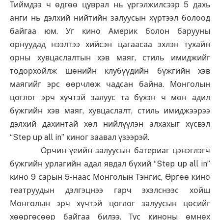
Тиймдээ ч өдгөө цуврал нь үргэлжилсээр 5 дахь
анги нь дэлхий нийтийн залуусын хүртээл болоод
байгаа юм. Уг кино Америк болон барууны
орнуудад нээлтээ хийсэн цагаасаа эхлэн тухайн
орны хувцаслалтын хэв маяг, стиль имиджийг
тодорхойлж шөнийн клубүүдийн бүжгийн хэв
маягийг эрс өөрчлөж чадсан байна. Монголын
цоглог эрч хүчтэй залуус та бүхэн ч мөн адил
бүжгийн хэв маяг, хувцаслалт, стиль имиджээрээ
дэлхий дахинтай хөл нийлүүлэн алхахыг хүсвэл
“Step up all in” киног заавал үзээрэй.
Орчин үеийн залуусын батериаг цэнэглэгч
бүжгийн урлагийн адал явдал бүхий “Step up all in”
кино 9 сарын 5-наас Монголын Тэнгис, Өргөө кино
театруудын дэлгэцнээ гарч эхэлснээс хойш
Монголын эрч хүчтэй цоглог залуусын цөсийг
хөөргөсөөр байгаа билээ. Тус киноны өмнөх