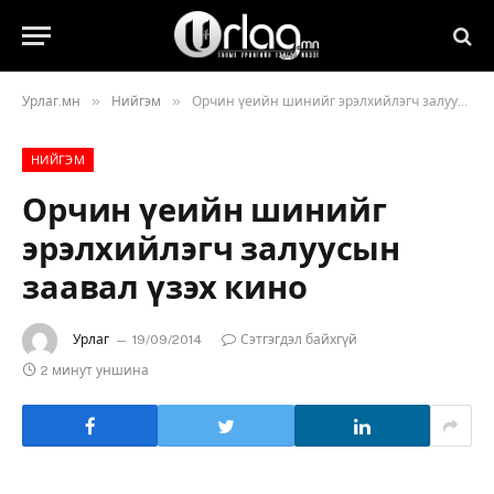
»
»
Урлаг.мн
Нийгэм
Орчин үеийн шинийг эрэлхийлэгч залуусын заавал үзэх кино
НИЙГЭМ
Орчин үеийн шинийг
эрэлхийлэгч залуусын
заавал үзэх кино
Урлаг
19/09/2014
Сэтгэгдэл байхгүй
2 минут уншина