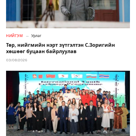
НИЙГЭМ
Урлаг
Төр, нийгмийн нэрт зүтгэлтэн С.Зоригийн
хөшөөг буцаан байрлуулав
03/08/2026