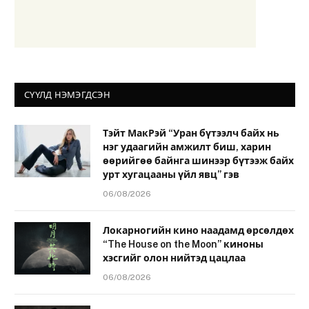
СҮҮЛД НЭМЭГДСЭН
Тэйт МакРэй “Уран бүтээлч байх нь
нэг удаагийн амжилт биш, харин
өөрийгөө байнга шинээр бүтээж байх
урт хугацааны үйл явц” гэв
06/08/2026
Локарногийн кино наадамд өрсөлдөх
“The House on the Moon” киноны
хэсгийг олон нийтэд цацлаа
06/08/2026