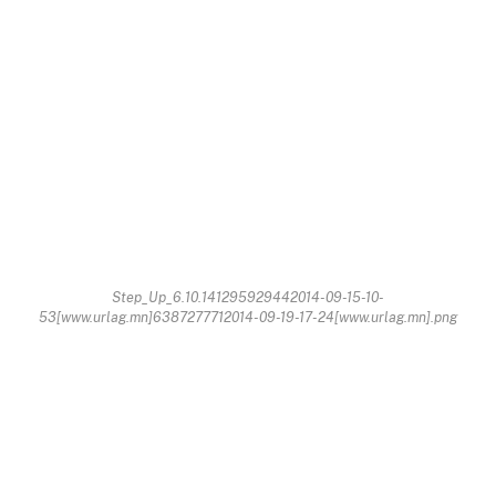
Step_Up_6.10.141295929442014-09-15-10-
53[www.urlag.mn]6387277712014-09-19-17-24[www.urlag.mn].png