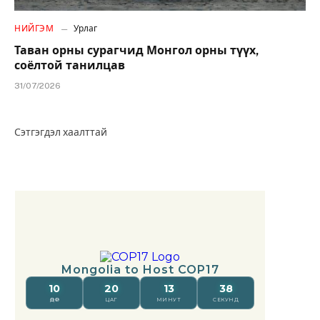
НИЙГЭМ
Урлаг
Таван орны сурагчид Монгол орны түүх,
соёлтой танилцав
31/07/2026
Сэтгэгдэл хаалттай