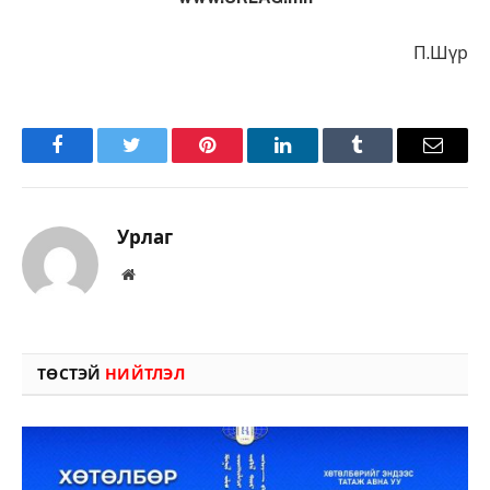
П.Шүр
Facebook
Twitter
Pinterest
LinkedIn
Tumblr
Имэйл
Урлаг
Вэбсайт
ТӨСТЭЙ
НИЙТЛЭЛ