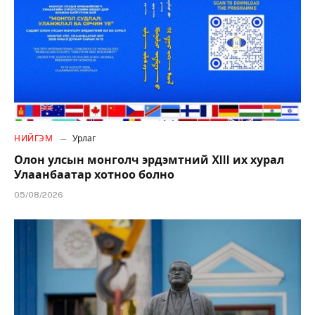
НИЙГЭМ
Урлаг
Олон улсын монголч эрдэмтний XIII их хурал
Улаанбаатар хотноо болно
05/08/2026