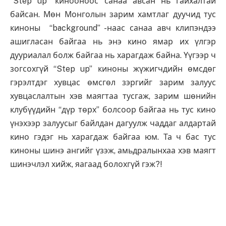
“Step up” кинооноос санаа авсан нь гайхалтай
байсан. Мөн Монголын зарим хамтлаг дуучид тус
киноны “background” -наас санаа авч клипэндээ
ашигласан байгаа нь энэ кино ямар их үлгэр
дууриалал болж байгаа нь харагдаж байна. Үүгээр ч
зогсохгүй “Step up” киноны жүжигчдийн өмсдөг
гэрэлтдэг хувцас өмсгөл зэргийг зарим залуус
хувцаслалтын хэв маягтаа тусгаж, зарим шөнийн
клубүүдийн “дүр төрх” болсоор байгаа нь тус кино
үнэхээр залуусыг байлдан дагуулж чаддаг алдартай
кино гэдэг нь харагдаж байгаа юм. Та ч бас тус
киноны шинэ ангийг үзэж, амьдралынхаа хэв маягт
шинэчлэл хийж, яагаад болохгүй гэж?!