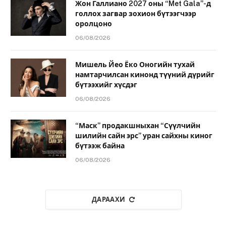
Жон Галлиано 2027 оны “Met Gala”-д
голлох загвар зохион бүтээгчээр
оролцоно
06/08/2026
Мишель Йео Ёко Оногийн тухай
намтарчилсан кинонд түүний дүрийг
бүтээхийг хүсдэг
06/08/2026
“Маск” продакшныхан “Сүүлчийн
шилийн сайн эрс” уран сайхны киног
бүтээж байна
06/08/2026
ДАРААХИ