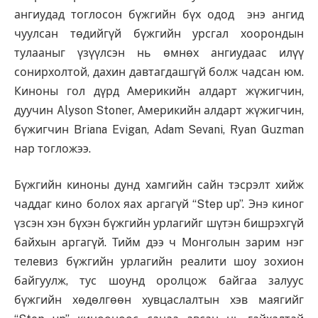
ангиудад тоглосон бүжгийн бүх одод энэ ангид
чуулсан төдийгүй бүжгийн урсгал хоорондын
тулааныг үзүүлсэн нь өмнөх ангиудаас илүү
сонирхолтой, дахин давтагдашгүй болж чадсан юм.
Киноны гол дүрд Америкийн алдарт жүжигчин,
дуучин Alyson Stoner, Америкийн алдарт жүжигчин,
бүжигчин Briana Evigan, Adam Sevani, Ryan Guzman
нар тогложээ.
Бүжгийн киноны дунд хамгийн сайн тэсрэлт хийж
чаддаг кино болох яах аргагүй “Step up”. Энэ киног
үзсэн хэн бүхэн бүжгийн урлагийг шүтэн бишрэхгүй
байхын аргагүй. Тийм дээ ч Монголын зарим нэг
телевиз бүжгийн урлагийн реалити шоу зохион
байгуулж, тус шоунд оролцож байгаа залуус
бүжгийн хөдөлгөөн хувцаслалтын хэв маягийг