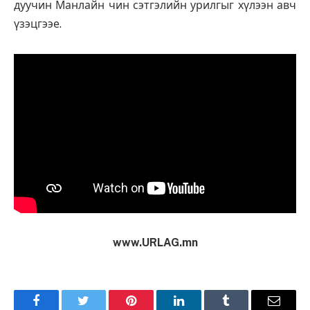
дуучин Манлайн чин сэтгэлийн урилгыг хүлээн авч
үзэцгээе.
www.URLAG.mn