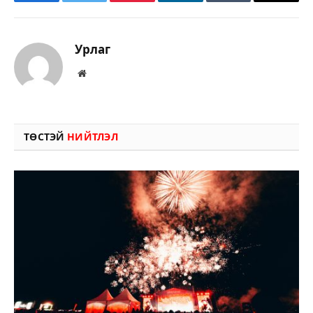
Facebook
Twitter
Pinterest
LinkedIn
Tumblr
Имэйл
Урлаг
Вэбсайт
ТӨСТЭЙ
НИЙТЛЭЛ