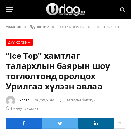
»
»
Урлаг.мн
Дуу хөгжим
“Ice Top” хамтлаг талархлын баярын шоу тоглолтонд оролцох Урилгаа хүлээн авлаа
ДУУ ХӨГЖИМ
“Ice Top” хамтлаг
талархлын баярын шоу
тоглолтонд оролцох
Урилгаа хүлээн авлаа
Урлаг
20/09/2014
Сэтгэгдэл байхгүй
1 минут уншина