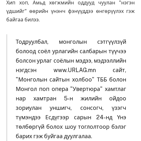
Хип хоп, Амьд хөгжмийн оддууд чуулан "нэгэн
үдшийг" өөрийн үнэнч фэнүүддээ өнгөрүүлэх гэж
байгаа билээ.
Тодруулбал, монголын сэтгүүлзүй
болоод соёл урлагийн салбарын түүчээ
болсон урлаг соёлын мэдээ, мэдээллийн
нэгдсэн www.URLAG.mn сайт,
"Монголын сайтын холбоо" ТББ болон
Монгол поп опера "Увертюра" хамтлаг
нар хамтран 5-н жилийн ойдоо
зориулан уншигч, сонсогч, үзэгч
түмэндээ Есдүгээр сарын 24-нд Үнэ
төлбөргүй болох шоу тоглолтоор бэлэг
барих гэж буйгаа дуулгалаа.