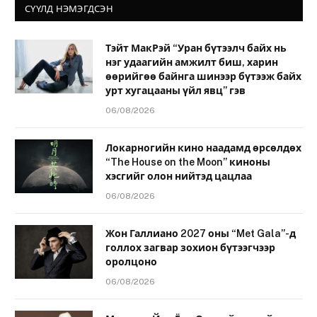
СҮҮЛД НЭМЭГДСЭН
Тэйт МакРэй “Уран бүтээлч байх нь
нэг удаагийн амжилт биш, харин
өөрийгөө байнга шинээр бүтээж байх
урт хугацааны үйл явц” гэв
06/08/2026
Локарногийн кино наадамд өрсөлдөх
“The House on the Moon” киноны
хэсгийг олон нийтэд цацлаа
06/08/2026
Жон Галлиано 2027 оны “Met Gala”-д
голлох загвар зохион бүтээгчээр
оролцоно
06/08/2026