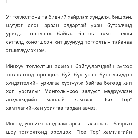
Уг тоглолтонд та бидний хайрлаж хүндэлж, бишрэн,
шүтдэг олон арван алдартай уран бүтээлчид
уригдан оролцож байгаа бөгөөд түмэн олны
сэтгэлд хоногшсон хит дуунууд тоглолтын тайзнаа
эгшиглүүлэх юм.
Ийнхүү тоглолтын зохион байгуулагчдийн зүгээс
тоглолтонд оролцож буй бүх уран бүтээлчиддээ
хүндэтгэлийн урилгаа хүргүүлж байгаа бөгөөд хип
хоп урсгалыг Монголынхоо залууст мэдрүүлсэн
анхдагчдийн манлай хамтлаг "Ice Top"
хамтлагийнхан урилгаа гардан авчээ.
Ингээд уншигч танд хамтарсан талархлын баярын
шоу тоглолтонд оролцох "Ice Top" хамтлагийн