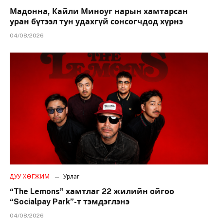
Мадонна, Кайли Миноуг нарын хамтарсан
уран бүтээл тун удахгүй сонсогчдод хүрнэ
04/08/2026
ДУУ ХӨГЖИМ
Урлаг
“The Lemons” хамтлаг 22 жилийн ойгоо
“Socialpay Park”-т тэмдэглэнэ
04/08/2026