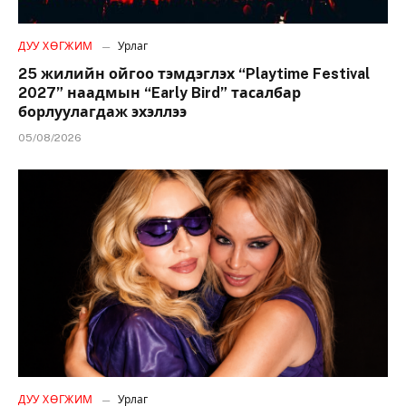
ДУУ ХӨГЖИМ
Урлаг
25 жилийн ойгоо тэмдэглэх “Playtime Festival
2027” наадмын “Early Bird” тасалбар
борлуулагдаж эхэллээ
05/08/2026
ДУУ ХӨГЖИМ
Урлаг