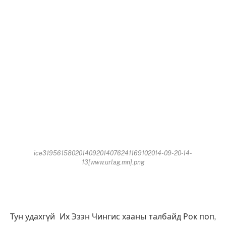
ice3195615802014092014076241169102014-09-20-14-
13[www.urlag.mn].png
Тун удахгүй Их Эзэн Чингис хааны талбайд Рок поп,