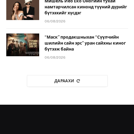
Мишель Йео Ёко Оногийн тухай
намтарчилсан кинонд түүний дүрийг
бүтээхийг хүсдэг
06/08/2026
“Маск” продакшныхан “Сүүлчийн
шилийн сайн эрс” уран сайхны киног
бүтээж байна
06/08/2026
ДАРААХИ