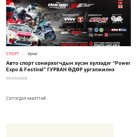
СПОРТ
Урлаг
Авто спорт сонирхогчдын хүсэн хүлээдэг “Power
Expo & Festival” ГУРВАН ӨДӨР үргэлжилнэ
05/05/2026
Сэтгэгдэл хаалттай