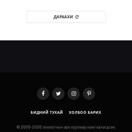
ДАРААХИ
Facebook
Twitter
Instagram
Pinterest
БИДНИЙ ТУХАЙ
ХОЛБОО БАРИХ
© 2009-2026 зохиогчын эрх хуулиар хамгаалагдсан.