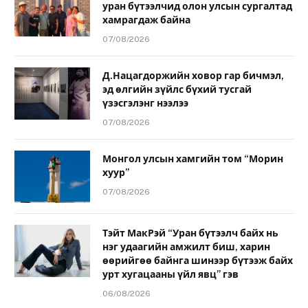
уран бүтээлчид олон улсын сургалтад
хамрагдаж байна
07/08/2026
Д.Нацагдоржийн ховор гар бичмэл,
эд өлгийн зүйлс бүхий тусгай
үзэсгэлэнг нээлээ
07/08/2026
Монгол улсын хамгийн том “Морин
хуур”
07/08/2026
Тэйт МакРэй “Уран бүтээлч байх нь
нэг удаагийн амжилт биш, харин
өөрийгөө байнга шинээр бүтээж байх
урт хугацааны үйл явц” гэв
06/08/2026