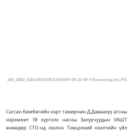
_MG_0082_500x5003348133442014-09-22-09-47[www.urlag.mn].JPG
Сагсан бөмбөгийн нэрт тамирчин Д.Даваахүү агсны
нэрэмжит 19 хүртэлх насны Залуучуудын УАШТ
өнөөдөр СТО-нд эхэлнэ. Тэмцээний нээлтийн үйл