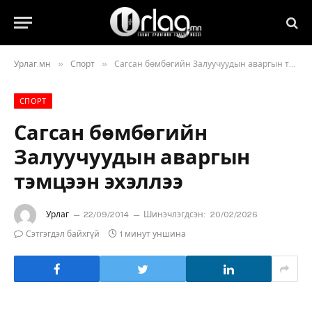
»
»
Урлаг.мн
Спорт
Сагсан бөмбөгийн Залуучуудын аваргын тэмцээн эхэллээ
СПОРТ
Сагсан бөмбөгийн
Залуучуудын аваргын
тэмцээн эхэллээ
Урлаг
22/09/2014
Шинэчлэгдсэн:
20/02/2026
Сэтгэгдэл байхгүй
1 минут уншина