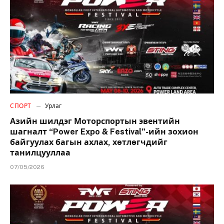
СПОРТ
Урлаг
Азийн шилдэг Моторспортын эвентийн
шагналт “Power Expo & Festival”-ийн зохион
байгуулах багын ахлах, хөтлөгчдийг
танилцууллаа
07/05/2026