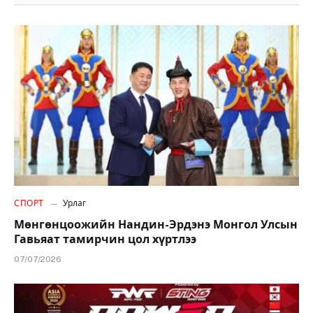
СПОРТ
Урлаг
Мөнгөнцоожийн Нандин-Эрдэнэ Монгол Улсын
Гавьяат тамирчин цол хүртлээ
07/07/2026