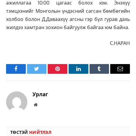
ажиллагаа 10:00 цагаас болох юм. Энэхүү
тэмцээнийг Монголын үндэсний сагсан бөмбөгийн
холбоо болон Д.Даваахүү агсны гэр бүл гурав дахь
жилдээ хамтран зохион байгуулж байгаа юм байна.
С.НАРАН
Facebook
Twitter
Pinterest
LinkedIn
Tumblr
Имэйл
Урлаг
Вэбсайт
ТӨСТЭЙ
НИЙТЛЭЛ