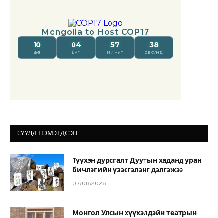
СҮҮЛД НЭМЭГДСЭН
Түүхэн дурсгалт Дуутын хаданд уран
бичлэгийн үзэсгэлэнг дэлгэжээ
07/08/2026
Монгол Улсын хүүхэлдэйн театрын