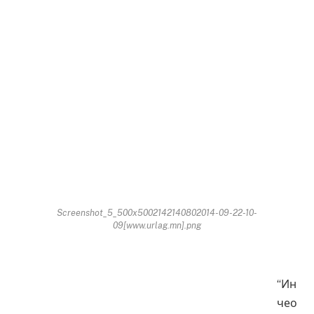
Screenshot_5_500x5002142140802014-09-22-10-
09[www.urlag.mn].png
“Ин
чео