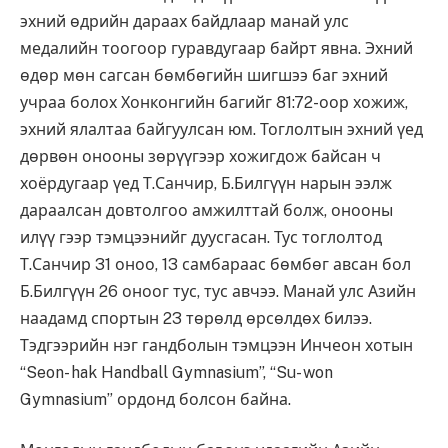
эхний өдрийн дараах байдлаар манай улс
медалийн тоогоор гуравдугаар байрт явна. Эхний
өдөр мөн сагсан бөмбөгийн шигшээ баг эхний
учраа болох Хонконгийн багийг 81:72-оор хожиж,
эхний ялалтаа байгуулсан юм. Тоглолтын эхний үед
дөрвөн онооны зөрүүгээр хожигдож байсан ч
хоёрдугаар үед Т.Санчир, Б.Билгүүн нарын ээлж
дараалсан довтолгоо амжилттай болж, онооны
илүү гээр тэмцээнийг дуусгасан. Тус тоглолтод
Т.Санчир 31 оноо, 13 самбараас бөмбөг авсан бол
Б.Билгүүн 26 оноог тус, тус авчээ. Манай улс Азийн
наадамд спортын 23 төрөлд өрсөлдөх билээ.
Тэдгээрийн нэг гандболын тэмцээн Инчеон хотын
“Seon- hak Handball Gymnasium”, “Su- won
Gymnasium” ордонд болсон байна.