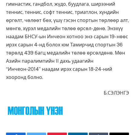
гимнастик, гандбол, жүдо, буудлага, ширээний
теннис, теннис, софт теннис, триатлон, хүндийн
өргөлт, чөлөөт бөх, үшү гэсэн спортын төрлөөр алт,
мөнгө, хүрэл медалийн төлөө өрсөл- дөнө. Энэхүү
наадам БНСУ-ын Инчеон хотноо энэ сарын 19- нөөс
ирэх сарын 4-нд болох юм Тамирчид спортын 36
төрөлд 439 багц медалийн төлөө өрсөлдөнө. Мөн
Азийн паралимпийн II дахь удаагийн
“Инчеон-2014” наадам ирэх сарын 18-24-ний
хооронд болно.
Б.СЭЛЭНГЭ