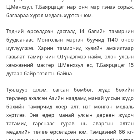
Ц.Мөнхзул, Т.Баярцэцэг нар онч мэр гэнээ сорьж,
багаараа хүрэл медаль хүртсэн юм.
Тэдний өрсөлдсөн дасгалд 14 багийн тамирчин
буудсанаас Монголын мэргэн буучид 1140 оноо
цуглуулжээ. Харин тамирчид хувийн амжилтаар
гавьяат тамир чин О.Гүндэгмээ найм, олон улсын
хэмжээний мастер Ц.Мөнхзул ес, Т.Баярцэцэг 15
дугаар байр эзэлсэн байна.
Туялзуур сэлэм, сагсан бөмбөг, жүдо бөхийн
төрлөөр эхэлсэн Азийн наадамд манай улсын жүдо
бөхийн тамирчид хоёр алт, нэг мөнгөн медаль
хүртлээ. Энэ өдөр манай улсын дөрвөн жүдоч
татамид гарснаас гурав нь аваргын алтан
медалийн төлөө өрсөлдсөн юм. Тэмцээний 66 кг-