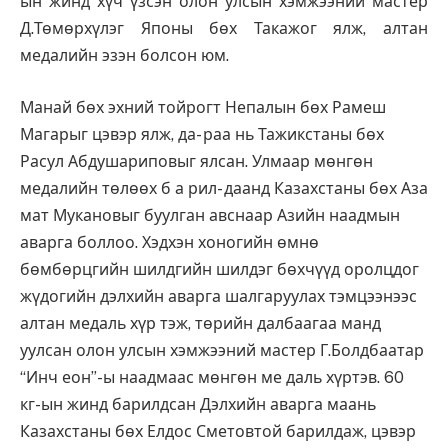
ын жинд хүч үзсэн олон улсын хэмжээний мастер
Д.Төмөрхүлэг Японы бөх Такажог ялж, алтан
медалийн эзэн болсон юм.
Манай бөх эхний тойрогт Непалын бөх Рамеш
Магарыг цэвэр ялж, да- раа нь Тажикстаны бөх
Расул Абдушариповыг ялсан. Улмаар мөнгөн
медалийн төлөөх б а рил- даанд Казахстаны бөх Аза
мат Мукановыг буулган авснаар Азийн наадмын
аварга боллоо. Хэдхэн хоногийн өмнө
бөмбөрцгийн шилдгийн шилдэг бөхчүүд оролцдог
жүдогийн дэлхийн аварга шалгаруулах тэмцээнээс
алтан медаль хүр тэж, төрийн далбаагаа манд
уулсан олон улсын хэмжээний мастер Г.Болдбаатар
“Инч еон”-ы наадмаас мөнгөн ме даль хүртэв. 60
кг-ын жинд барилдсан Дэлхийн аварга маань
Казахстаны бөх Елдос Сметовтой барилдаж, цэвэр