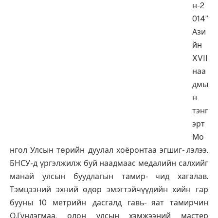
н-2
014”
Ази
йн
XVII
наа
дмы
н
тэнг
эрт
Мо
нгол Улсын төрийн дуулал хоёронтаа эгшиг- лэлээ.
БНСУ-д үргэлжилж буй наадмаас медалийн салхийг
манай улсын буудлагын тамир- чид хагалав.
Тэмцээний эхний өдөр эмэгтэйчүүдийн хийн гар
бууны 10 метрийн дасгалд гавь- яат тамирчин
О.Гүндэгмаа, олон улсын хэмжээний мастер