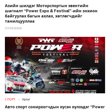
Азийн шилдэг Моторспортын эвентийн
шагналт “Power Expo & Festival”-ийн зохион
байгуулах багын ахлах, хөтлөгчдийг
танилцууллаа
07/05/2026
СПОРТ
Урлаг
Авто спорт сонирхогчдын хүсэн хүлээдэг “Power