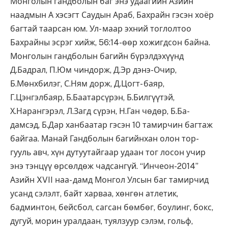
Монголын гандболын баг энэ удаагийн Азийн
наадмын А хэсэгт Саудын Араб, Бахрайн гэсэн хоёр
багтай таарсан юм. Ул- маар эхний тоглолтоо
Бахрайны эсрэг хийж, 56:14-өөр хожигдсон байна.
Монголын гандболын багийн бүрэлдэхүүнд
Д.Бадрал, П.Юм чиндорж, Д.Эр дэнэ-Очир,
Б.Мөнхбилэг, С.Ням дорж, Д.Цогт- баяр,
Г.Цэнгэлбаяр, Б.Баатарсүрэн, Б.Билгүүтэй,
Х.Нарангэрэл, Л.Загд сүрэн, Н.Ган чөдөр, Б.Ба-
дамсэд, Б.Дар ханбаатар гэсэн 10 тамирчин багтаж
байгаа. Манай Гандболын багийнхан олон тор-
гууль авч, хүн дутуутайгаар удаан тог лосон учир
энэ тэнцүү өрсөлдөж чадсангүй. “Инчеон-2014”
Азийн XVII наа- дамд Монгол Улсын баг тамирчид
усанд сэлэлт, байт харваа, хөнгөн атлетик,
бадминтон, бейсбол, сагсан бөмбөг, боулинг, бокс,
дугуй, морин уралдаан, туялзуур сэлэм, гольф,