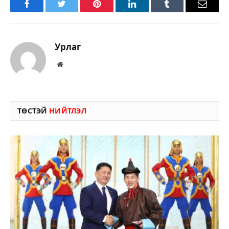
Facebook
Twitter
Pinterest
LinkedIn
Tumblr
Имэйл
Урлаг
Вэбсайт
ТӨСТЭЙ
НИЙТЛЭЛ