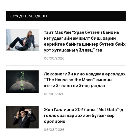
СҮҮЛД НЭМЭГДСЭН
Тэйт МакРэй “Уран бүтээлч байх нь
нэг удаагийн амжилт биш, харин
өөрийгөө байнга шинээр бүтээж байх
урт хугацааны үйл явц” гэв
06/08/2026
Локарногийн кино наадамд өрсөлдөх
“The House on the Moon” киноны
хэсгийг олон нийтэд цацлаа
06/08/2026
Жон Галлиано 2027 оны “Met Gala”-д
голлох загвар зохион бүтээгчээр
оролцоно
06/08/2026