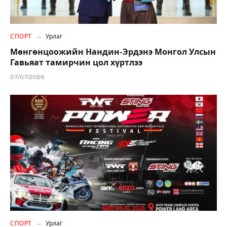
СПОРТ
Урлаг
Мөнгөнцоожийн Нандин-Эрдэнэ Монгол Улсын
Гавьяат тамирчин цол хүртлээ
07/07/2026
СПОРТ
Урлаг