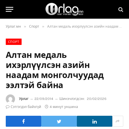
»
»
Урлаг.мн
Спорт
Алтан медаль ихэрлүүлсэн азийн наадам монголчуудад ээлтэй байна
СПОРТ
Алтан медаль
ихэрлүүлсэн азийн
наадам монголчуудад
ээлтэй байна
Урлаг
22/09/2014
Шинэчлэгдсэн:
20/02/2026
Сэтгэгдэл байхгүй
4 минут уншина