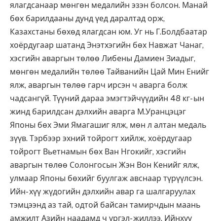
ялагдсанаар мөнгөн медалийн эзэн болсон. Манай
бөх барилдааны дунд үед даралтад орж,
Казахстаны бөхөд ялагдсан юм. Уг нь Г.Болдбаатар
хоёрдугаар шатанд Энэтхэгийн бөх Навжат Чанаг,
хэсгийн аваргын төлөө Либены Дамиен Зиадыг,
мөнгөн медалийн төлөө Тайванийн Цай Мин Енийг
ялж, аваргын төлөө гарч ирсэн ч аварга болж
чадсангүй. Түүний дараа эмэгтэйчүүдийн 48 кг- ын
жинд барилдсан дэлхийн аварга М.Уранцэцэг
Японы бөх Эми Ямагашиг ялж, мөн л алтан медаль
зүүв. Тэрбээр эхний тойрогт хийлж, хоёрдугаар
тойрогт Вьетнамын бөх Ван Нгокийг, хэсгийн
аваргын төлөө Солонгосын Жэн Вон Кенийг ялж,
улмаар Японы бөхийг буулгаж авснаар түрүүлсэн.
Ийн- хүү жүдогийн дэлхийн авар га шалгаруулах
тэмцээнд аз тай, одтой байсан тамирчдын маань
амжилт Азийн наадамд ч үргэл- жиллээ. Ийнхүү