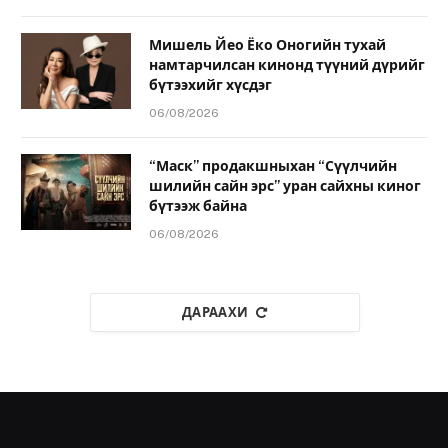
Мишель Йео Ёко Оногийн тухай
намтарчилсан кинонд түүний дүрийг
бүтээхийг хүсдэг
06/08/2026
“Маск” продакшныхан “Сүүлчийн
шилийн сайн эрс” уран сайхны киног
бүтээж байна
06/08/2026
ДАРААХИ