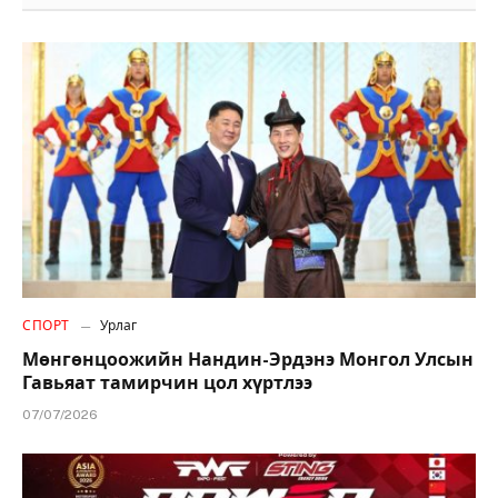
СПОРТ
Урлаг
Мөнгөнцоожийн Нандин-Эрдэнэ Монгол Улсын
Гавьяат тамирчин цол хүртлээ
07/07/2026