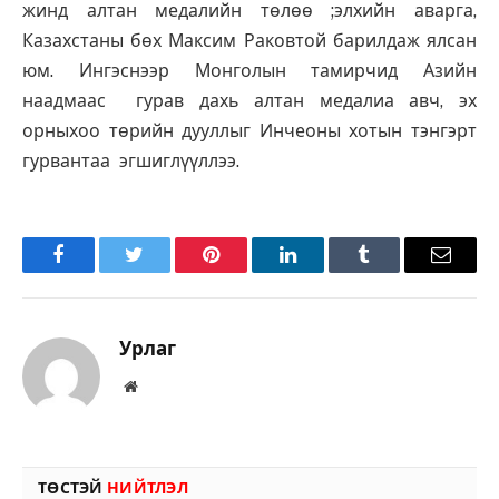
жинд алтан медалийн төлөө ;элхийн аварга,
Казахстаны бөх Максим Раковтой барилдаж ялсан
юм. Ингэснээр Монголын тамирчид Азийн
наадмаас гурав дахь алтан медалиа авч, эх
орныхоо төрийн дууллыг Инчеоны хотын тэнгэрт
гурвантаа эгшиглүүллээ.
Facebook
Twitter
Pinterest
LinkedIn
Tumblr
Имэйл
Урлаг
Вэбсайт
ТӨСТЭЙ
НИЙТЛЭЛ