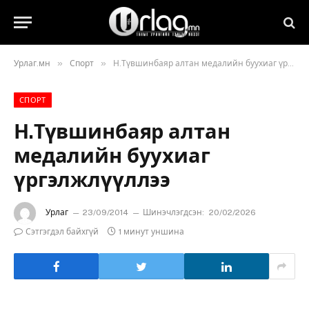
»
»
Урлаг.мн
Спорт
Н.Түвшинбаяр алтан медалийн буухиаг үргэлжлүүллээ
СПОРТ
Н.Түвшинбаяр алтан
медалийн буухиаг
үргэлжлүүллээ
Урлаг
23/09/2014
Шинэчлэгдсэн:
20/02/2026
Сэтгэгдэл байхгүй
1 минут уншина