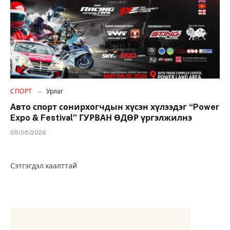
СПОРТ
Урлаг
Авто спорт сонирхогчдын хүсэн хүлээдэг “Power
Expo & Festival” ГУРВАН ӨДӨР үргэлжилнэ
05/05/2026
Сэтгэгдэл хаалттай