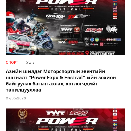
СПОРТ
Урлаг
Азийн шилдэг Моторспортын эвентийн
шагналт “Power Expo & Festival”-ийн зохион
байгуулах багын ахлах, хөтлөгчдийг
танилцууллаа
07/05/2026