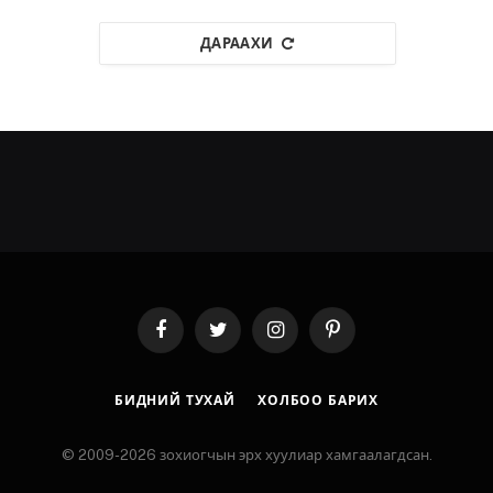
ДАРААХИ
Facebook
Twitter
Instagram
Pinterest
БИДНИЙ ТУХАЙ
ХОЛБОО БАРИХ
© 2009-2026 зохиогчын эрх хуулиар хамгаалагдсан.