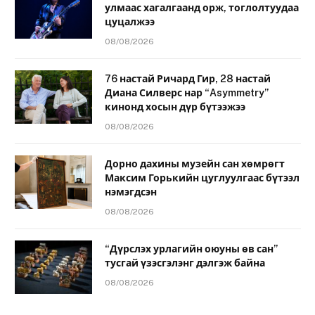
улмаас хагалгаанд орж, тоглолтуудаа
цуцалжээ
08/08/2026
76 настай Ричард Гир, 28 настай
Диана Силверс нар “Asymmetry”
кинонд хосын дүр бүтээжээ
08/08/2026
Дорно дахины музейн сан хөмрөгт
Максим Горькийн цуглуулгаас бүтээл
нэмэгдсэн
08/08/2026
“Дүрслэх урлагийн оюуны өв сан”
тусгай үзэсгэлэнг дэлгэж байна
08/08/2026