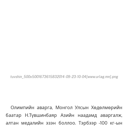
tuvshin_500x5001673615832014-09-23-10-04[www.urlag.mn].png
Олимпийн аварга, Монгол Улсын Хөдөлмөрийн
баатар Н.Түвшинбаяр Азийн наадамд аваргалж,
алтан медалийн эзэн боллоо. Тэрбээр -100 кг-ын