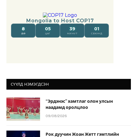
СҮҮЛД НЭМЭГДСЭН
“Эрдэнэс” хамтлаг олон улсын
наадамд оролцлоо
09/08/2026
Рок дуучин Жоан Жетт гэмтлийн