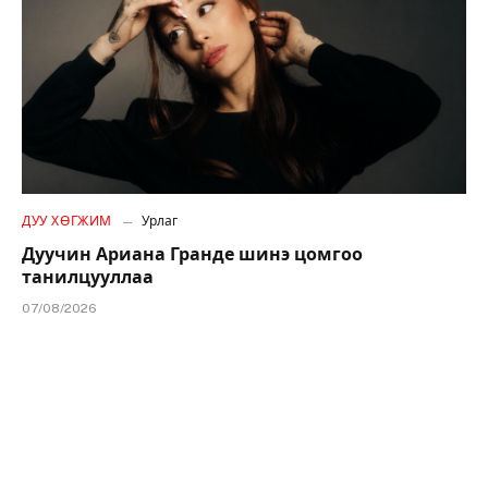
ДУУ ХӨГЖИМ
Урлаг
Дуучин Ариана Гранде шинэ цомгоо
танилцууллаа
07/08/2026