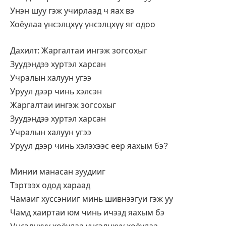
Унэн шуу гэж учирлаад ч яах вэ
Хоёулаа үнсэлцхүү үнсэлцхүү яг одоо
Дахилт: Жаргалтаи ингэж зогсохыг
Зуудэндээ хуртэл харсан
Учралын халуун угээ
Уруул дээр чинь хэлсэн
Жаргалтаи ингэж зогсохыг
Зуудэндээ хуртэл харсан
Учралын халуун угээ
Уруул дээр чинь хэлэхээс еер яахым бэ?
Минии манасан зуудииг
Тэртээх одод хараад
Чамаиг хуссэнииг минь шивнээгуи гэж уу
Чамд хаиртаи юм чинь ичээд яахым бэ