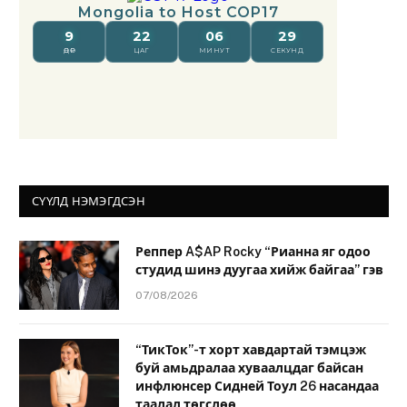
СҮҮЛД НЭМЭГДСЭН
Реппер A$AP Rocky “Рианна яг одоо
студид шинэ дуугаа хийж байгаа” гэв
07/08/2026
“ТикТок”-т хорт хавдартай тэмцэж
буй амьдралаа хуваалцдаг байсан
инфлюнсер Сидней Тоул 26 насандаа
таалал төгслөө