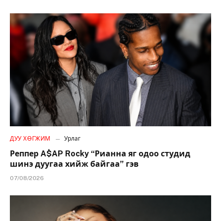
ДУУ ХӨГЖИМ
Урлаг
Реппер A$AP Rocky “Рианна яг одоо студид
шинэ дуугаа хийж байгаа” гэв
07/08/2026