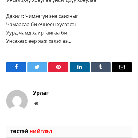
Vнсэлцхүү хоёулаа үнсэлцхүү хоёулаа
Дахилт: Чимээгуи энэ саихныг
Чамаасаа би ечнеен хулээсэн
Уурд чамд хаиртаигаа би
Унсэхээс еер яаж хэлэх вэ…
Facebook
Twitter
Pinterest
LinkedIn
Tumblr
Имэйл
Урлаг
Вэбсайт
ТӨСТЭЙ
НИЙТЛЭЛ