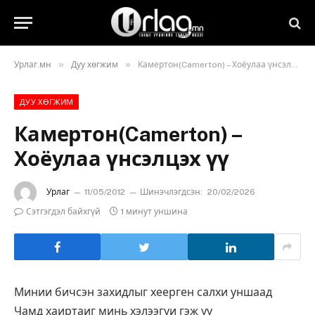
»
»
Урлаг.мн
Дуу хөгжим
Камертон(Camerton) – Хоёулаа үнсэлцэх үү
ДУУ ХӨГЖИМ
Камертон(Camerton) –
Хоёулаа үнсэлцэх үү
Урлаг
11/05/2012
Шинэчлэгдсэн:
20/02/2026
Сэтгэгдэл байхгүй
1 минут уншина
Минии бичсэн захидлыг хеерген салхи уншаад
Чамд хаиртаиг минь хэлээгуи гэж уу