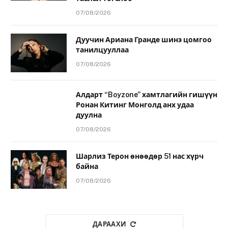
07/08/2026
Дуучин Ариана Гранде шинэ цомгоо
танилцууллаа
07/08/2026
Алдарт “Boyzone” хамтлагийн гишүүн
Ронан Китинг Монголд анх удаа
дуулна
07/08/2026
Шарлиз Терон өнөөдөр 51 нас хүрч
байна
07/08/2026
ДАРААХИ