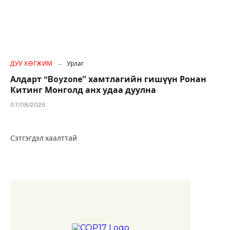
ДУУ ХӨГЖИМ
Урлаг
Алдарт “Boyzone” хамтлагийн гишүүн Ронан
Китинг Монголд анх удаа дуулна
07/08/2026
Сэтгэгдэл хаалттай