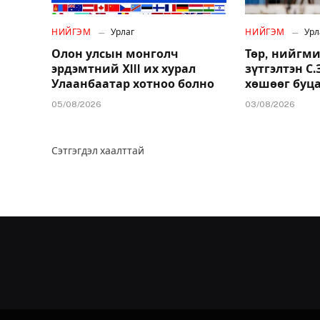
НИЙГЭМ
Урлаг
НИЙГЭМ
Урл
Олон улсын монголч
Төр, нийгми
эрдэмтний XIII их хурал
зүтгэлтэн С
Улаанбаатар хотноо болно
хөшөөг буц
05/08/2026
03/08/2026
Сэтгэгдэл хаалттай