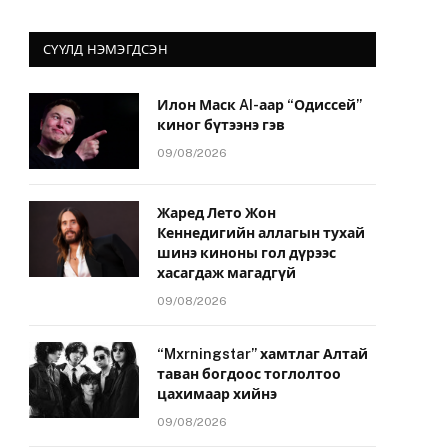
СҮҮЛД НЭМЭГДСЭН
Илон Маск AI-аар “Одиссей”
киног бүтээнэ гэв
09/08/2026
Жаред Лето Жон
Кеннедигийн аллагын тухай
шинэ киноны гол дүрээс
хасагдаж магадгүй
09/08/2026
“Mxrningstar” хамтлаг Алтай
таван богдоос тоглолтоо
цахимаар хийнэ
09/08/2026