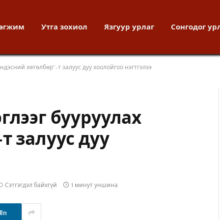
хөгжим
Утга зохиол
Язгуур урлаг
Сонгодог ур
үндэсний хөтөлбөр”-т залуус дуу хоолойгоо нэгтгэлээ
глээг бууруулах
т залуус дуу
Сэтгэгдэл байхгүй
1 минут уншина
dIn