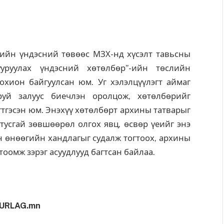
ийн үндэсний төвөөс МЗХ-нд хүсэлт тавьсны
уруулах үндэсний хөтөлбөр”-ийн төслийн
охион байгуулсан юм. Уг хэлэлцүүлэгт аймаг
руй залуус биечлэн оролцож, хөтөлбөрийг
гтгэсэн юм. Энэхүү хөтөлбөрт архины татварыг
 тусгай зөвшөөрөл олгох явц, өсвөр үеийг энэ
ын өнөөгийн хандлагыг судалж тогтоох, архины
тоомж зэрэг асуудлууд багтсан байлаа.
URLAG.mn