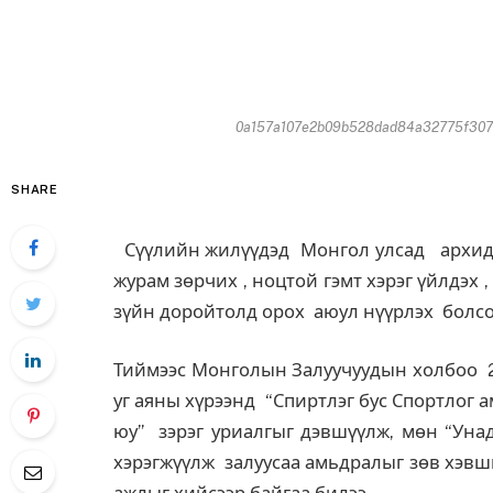
0a157a107e2b09b528dad84a32775f3077
SHARE
Сүүлийн жилүүдэд Монгол улсад архидан
журам зөрчих , ноцтой гэмт хэрэг үйлдэх ,
зүйн доройтолд орох аюул нүүрлэх болсо
Тиймээс Монголын Залуучуудын холбоо 20
уг аяны хүрээнд “Спиртлэг бус Спортлог ам
юу” зэрэг уриалгыг дэвшүүлж, мөн “Унад
хэрэгжүүлж залуусаа амьдралыг зөв хэвш