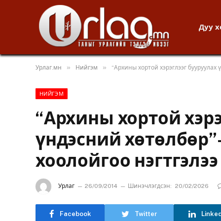
Дуу 
»
»
Урлаг.мн
Нийгэм
“Архины хортой хэрэглээг бууруулах 
НИЙГЭМ
“Архины хортой хэрэ
үндэсний хөтөлбөр”-
хоолойгоо нэгтгэлээ
Урлаг
26/09/2014
Шинэчлэгдсэн:
20/02/2026
Facebook
Twitter
Linke