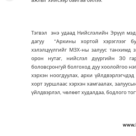
ажлыг хийсээр байгаа билээ.
Тэгвэл энэ удаад Нийслэлийн Эрүүл мэд
дагуу “Архины хортой хэрэглээг бу
хэлэлцүүлгийг МЗХ-ны залуус танхимд з
орон нутаг, нийслэл дүүргийн 30 га
боловсронгуй болгоход дуу хоолойгоо нэ
хэрхэн ноогдуулах, архи үйлдвэрлэгчдэд
хорт зуршлаас хэрхэн хамгаалах, залуус
үйлдвэрлэл, чөлөөт худалдаа, бодлого тог
www.