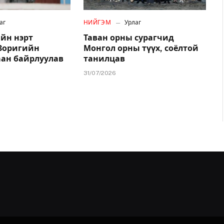
аг
НИЙГЭМ
Урлаг
йн нэрт
Таван орны сурагчид
.Зоригийн
Монгол орны түүх, соёлтой
аан байрлуулав
танилцав
31/07/2026