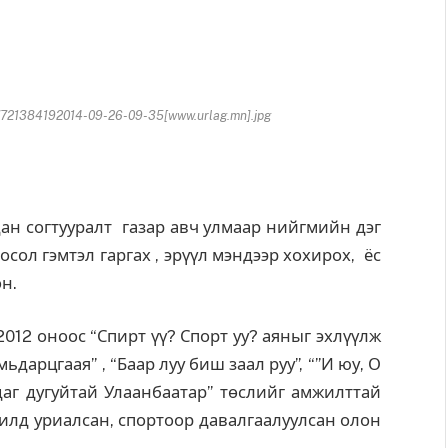
21384192014-09-26-09-35[www.urlag.mn].jpg
 согтууралт газар авч улмаар нийгмийн дэг
 осол гэмтэл гаргах , эрүүл мэндээр хохирох, ёс
н.
12 оноос “Спирт үү? Спорт уу? аяныг эхлүүлж
ьдарцгаая” , “Баар луу биш заал руу”, “”И юу, О
аг дугуйтай Улаанбаатар” төслийг амжилттай
илд уриалсан, спортоор давалгаалуулсан олон