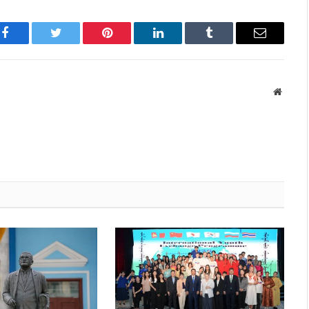
Facebook
Twitter
Pinterest
LinkedIn
Tumblr
Имэйл
Вэбса