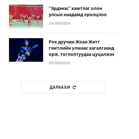
“Эрдэнэс” хамтлаг олон
улсын наадамд оролцлоо
09/08/2026
Рок дуучин Жоан Жетт
гэмтлийн улмаас хагалгаанд
орж, тоглолтуудаа цуцалжээ
08/08/2026
ДАРААХИ