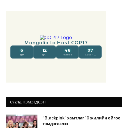
СҮҮЛД НЭМЭГДСЭН
“Blackpink” хамтлаг 10 жилийн ойгоо
тэмдэглэлээ