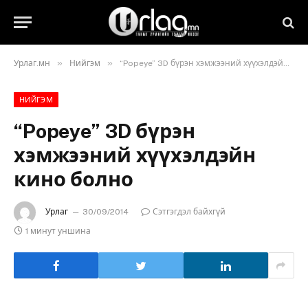
»
»
Урлаг.мн
Нийгэм
“Popeye” 3D бүрэн хэмжээний хүүхэлдэйн кино болно
НИЙГЭМ
“Popeye” 3D бүрэн
хэмжээний хүүхэлдэйн
кино болно
Урлаг
30/09/2014
Сэтгэгдэл байхгүй
1 минут уншина