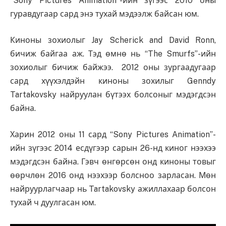
“Sony Pictures Animation”-ийн зүгээс 2010 оны
гуравдугаар сард энэ тухай мэдээлж байсан юм.
Киноны зохиолыг Jay Scherick and David Ronn,
бичиж байгаа аж. Тэд өмнө нь “The Smurfs”-ийн
зохиолыг бичиж байжээ. 2012 оны зургаадугаар
сард хүүхэлдэйн киноны зохилыг Genndy
Tartakovsky найруулан бүтээх болсоныг мэдэгдсэн
байна.
Харин 2012 оны 11 сард “Sony Pictures Animation”-
ийн зүгээс 2014 есдүгээр сарын 26-нд киног нээхээ
мэдэгдсэн байна. Гэвч өнгөрсөн онд киноны товыг
өөрчлөн 2016 онд нээхээр болсноо зарласан. Мөн
найруурлагчаар нь Tartakovsky ажиллахаар болсон
тухай ч дуулгасан юм.