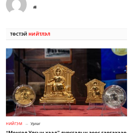
Вэбсайт
ТӨСТЭЙ
НИЙТЛЭЛ
НИЙГЭМ
Урлаг
“Монгол Улсын хаад” дурсгалын зоос гаргахаар