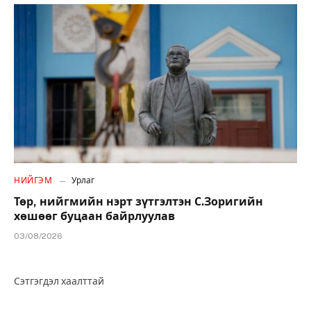
НИЙГЭМ
Урлаг
Төр, нийгмийн нэрт зүтгэлтэн С.Зоригийн
хөшөөг буцаан байрлуулав
03/08/2026
Сэтгэгдэл хаалттай