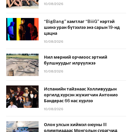
10/08/2026
“BigBang” хамтлаг “BiiiG” нэртэй
шинэ уран бүтээлээ энэ сарын 19-нд
цацна
10/08/2026
Нил мөрний орчмоос эртний
булшнуудыг илрүүлжээ
10/08/2026
Испанийн тайзнаас Холливуудын
оргилд хүрсэн жүжигчин Антонио
Бандерас 66 нас хүрлээ
10/08/2026
Олон улсын хиймэл оюуны III
олимпиадаас Монголын сурагчид