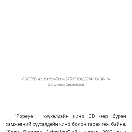
POPEYE-Animation-Test-12753520122014-09-30-10-
50[www.urlag.mn].jpg
“Рopeye” хүүхэлдэйн кино 3D -ээр бүрэн
хэмжээний хүүхэлдэйн кино болон гарах гэж байна.