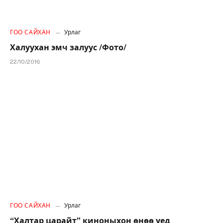
ГОО САЙХАН
Урлаг
Халуухан эмч залуус /Фото/
22/10/2016
ГОО САЙХАН
Урлаг
“Халтар царайт” киноныхон өнөө үед