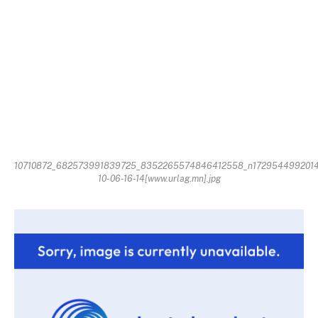
10710872_682573991839725_8352265574846412558_n1729544992014
10-06-16-14[www.urlag.mn].jpg