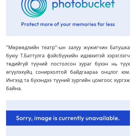
"Мөрөөдлийн театр"-ын залуу жүжигчин Батушка
буюу Т.Баттулга фэйсбүүкийн идэвхитэй хэрэглэгч
төдийгүй түүний постолсон зураг бүхэн нь түүх
өгүүлэхүйц сонирхолтой байдгаараа онцлог юм.
Ингээд та бүхэндээ түүний зургийн цомгоос хүргэж
байна.