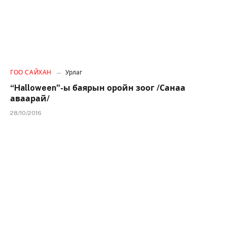
ГОО САЙХАН
Урлаг
“Halloween”-ы баярын оройн зоог /Санаа
аваарай/
28/10/2016