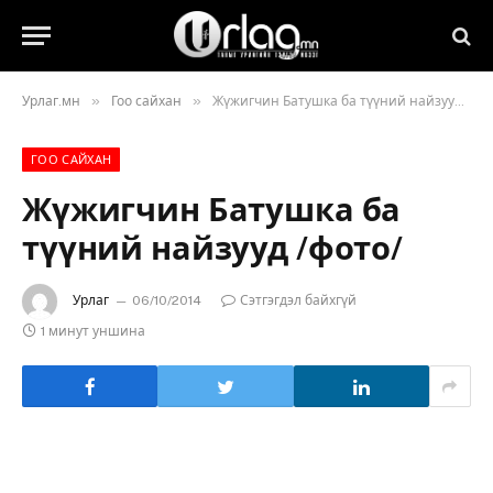
»
»
Урлаг.мн
Гоо сайхан
Жүжигчин Батушка ба түүний найзууд /фото/
ГОО САЙХАН
Жүжигчин Батушка ба
түүний найзууд /фото/
Урлаг
06/10/2014
Сэтгэгдэл байхгүй
1 минут уншина