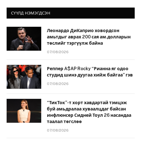
СҮҮЛД НЭМЭГДСЭН
Леонардо ДиКаприо ховордсон
амьтдыг аврах 200 сая ам.долларын
төслийг тэргүүлж байна
07/08/2026
Реппер A$AP Rocky “Рианна яг одоо
студид шинэ дуугаа хийж байгаа” гэв
07/08/2026
“ТикТок”-т хорт хавдартай тэмцэж
буй амьдралаа хуваалцдаг байсан
инфлюнсер Сидней Тоул 26 насандаа
таалал төгслөө
07/08/2026