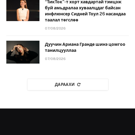
“ТикТок”-т хорт хавдартай тэмцэж
буй амьдралаа хуваалцдаг байсан
инфлюнсер Сидней Тоул 26 насандаа
таалал төгслөө
07/08/2026
Дуучин Ариана Гранде шинэ цомгоо
танилцууллаа
07/08/2026
ДАРААХИ