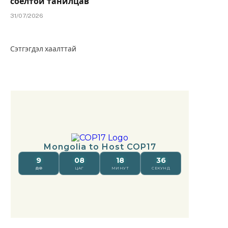
соёлтой танилцав
31/07/2026
Сэтгэгдэл хаалттай