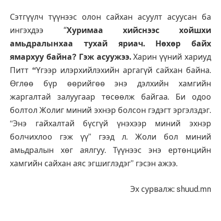
Сэтгүүлч түүнээс олон сайхан асуулт асуусан ба
ингэхдээ
“
Хуримаа хийснээс хойшхи
амьдралынхаа тухай яриач. Нөхөр байх
ямархуу байна?
Гэж асуужээ.
Харин үүний хариуд
Питт
“
Үгээр илэрхийлэхийн аргагүй сайхан байна.
Өглөө бүр өөрийгөө энэ дэлхийн хамгийн
жаргалтай залуугаар төсөөлж байгаа. Би одоо
болтол Жолиг миний эхнэр болсон гэдэгт эргэлздэг.
“Энэ гайхалтай бүсгүй үнэхээр миний эхнэр
болчихлоо гэж үү” гээд л. Жоли бол миний
амьдралын хөг аялгуу. Түүнээс энэ ертөнцийн
хамгийн сайхан аяс эгшиглэдэг” гэсэн ажээ.
Эх сурвалж: shuud.mn