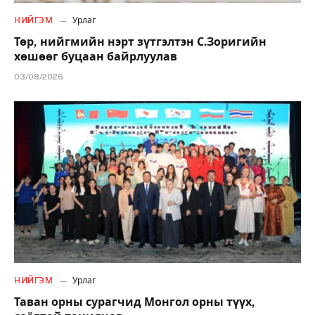
НИЙГЭМ
Урлаг
Төр, нийгмийн нэрт зүтгэлтэн С.Зоригийн
хөшөөг буцаан байрлуулав
03/08/2026
НИЙГЭМ
Урлаг
Таван орны сурагчид Монгол орны түүх,