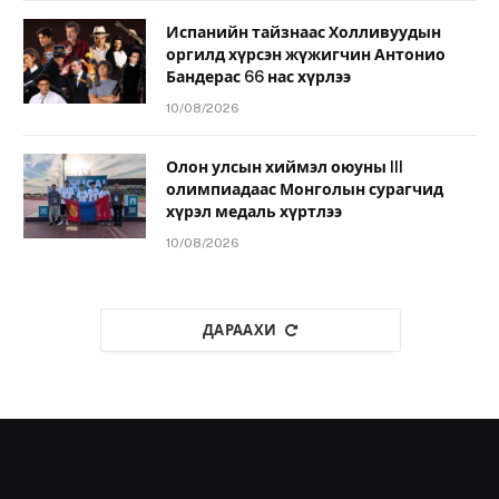
Испанийн тайзнаас Холливуудын
оргилд хүрсэн жүжигчин Антонио
Бандерас 66 нас хүрлээ
10/08/2026
Олон улсын хиймэл оюуны III
олимпиадаас Монголын сурагчид
хүрэл медаль хүртлээ
10/08/2026
ДАРААХИ