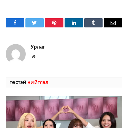
Facebook
Twitter
Pinterest
LinkedIn
Tumblr
Имэйл
Урлаг
Вэбсайт
ТӨСТЭЙ
НИЙТЛЭЛ