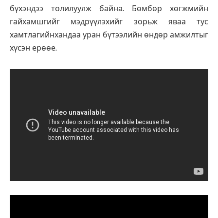
бүхэндээ толилуулж байна. Бөмбөр хөгжмийн
гайхамшгийг мэдрүүлэхийг зорьж яваа тус
хамтлагийнхандаа уран бүтээлийн өндөр амжилтыг
хүсэн ерөөе.