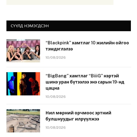
СҮҮЛД НЭМЭГДСЭН
“Blackpink” хамтлаг 10 жилийн ойгоо
тэмдэглэлээ
10/08/2026
“BigBang” хамтлаг “BiiiG” нэртэй
шинэ уран бүтээлээ энэ сарын 19-нд
цацна
10/08/2026
Нил мөрний орчмоос эртний
булшнуудыг илрүүлжээ
10/08/2026