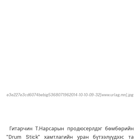
e3e227e3cd6074bebig5368071962014-10-10-09-32[www.urlag.mn].jpg
Гитарчин Т.Нарсарын продюсерлдэг бөмбөрийн
"Drum Stick" хамтлагийн уран бүтээлүүдээс та