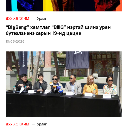
ДУУ ХӨГЖИМ
Урлаг
“BigBang” хамтлаг “BiiiG” нэртэй шинэ уран
бүтээлээ энэ сарын 19-нд цацна
10/08/2026
ДУУ ХӨГЖИМ
Урлаг