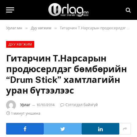
»
»
Урлаг.мн
Дуу хөгжим
Гитарчин Т.Нарсарын продюсерлдэг бөмбөрийн “Drum Stick” хамтлагийн уран бүтээлээс
ДУУ ХӨГЖИМ
Гитарчин Т.Нарсарын
продюсерлдэг бөмбөрийн
“Drum Stick” хамтлагийн
уран бүтээлээс
Урлаг
10/10/2014
Сэтгэгдэл байхгүй
1 минут уншина