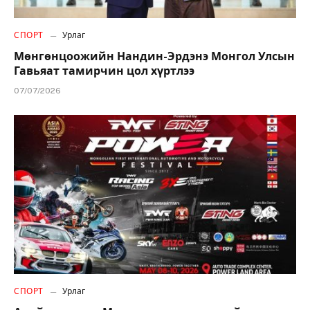
СПОРТ
Урлаг
Мөнгөнцоожийн Нандин-Эрдэнэ Монгол Улсын
Гавьяат тамирчин цол хүртлээ
07/07/2026
СПОРТ
Урлаг