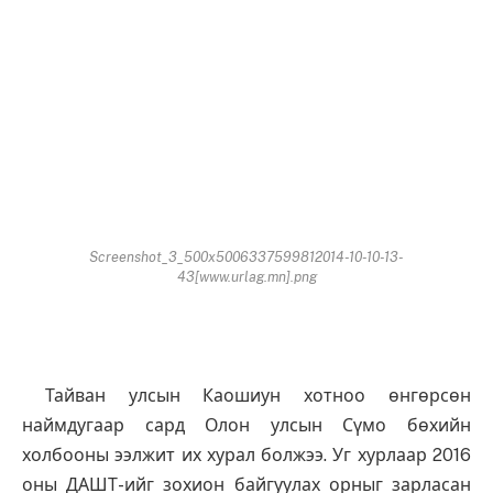
Screenshot_3_500x5006337599812014-10-10-13-
43[www.urlag.mn].png
Тайван улсын Каошиун хотноо өнгөрсөн
наймдугаар сард Олон улсын Сүмо бөхийн
холбооны ээлжит их хурал болжээ. Уг хурлаар 2016
оны ДАШТ-ийг зохион байгуулах орныг зарласан