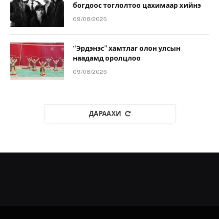
богдоос тоглолтоо цахимаар хийнэ
09/08/2026
“Эрдэнэс” хамтлаг олон улсын
наадамд оролцлоо
09/08/2026
ДАРААХИ