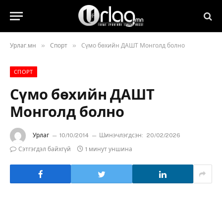
»
»
Урлаг.мн
Спорт
Сүмо бөхийн ДАШТ Монголд болно
СПОРТ
Сүмо бөхийн ДАШТ
Монголд болно
Урлаг
10/10/2014
Шинэчлэгдсэн:
20/02/2026
Сэтгэгдэл байхгүй
1 минут уншина