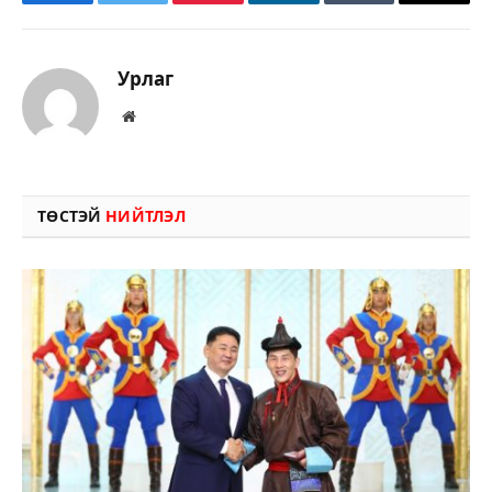
Facebook
Twitter
Pinterest
LinkedIn
Tumblr
Имэйл
Урлаг
Вэбсайт
ТӨСТЭЙ
НИЙТЛЭЛ