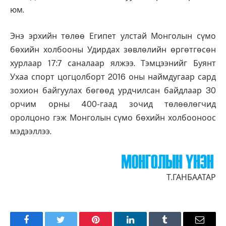
юм.
Энэ эрхийн төлөө Египет улстай Монголын сүмо
бөхийн холбооны Удирдах зөвлөлийн өргөтгөсөн
хурлаар 17:7 саналаар ялжээ. Тэмцээнийг Буянт
Ухаа спорт цогцолборт 2016 оны наймдугаар сард
зохион байгуулах бөгөөд урдчилсан байдлаар 30
орчим орны 400-гаад зочид төлөөлөгчид
оролцоно гэж Монголын сүмо бөхийн холбооноос
мэдээллээ.
Т.ГАНБААТАР