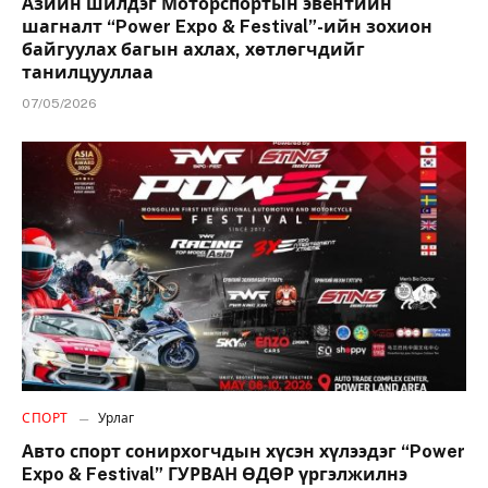
Азийн шилдэг Моторспортын эвентийн
шагналт “Power Expo & Festival”-ийн зохион
байгуулах багын ахлах, хөтлөгчдийг
танилцууллаа
07/05/2026
СПОРТ
Урлаг
Авто спорт сонирхогчдын хүсэн хүлээдэг “Power
Expo & Festival” ГУРВАН ӨДӨР үргэлжилнэ