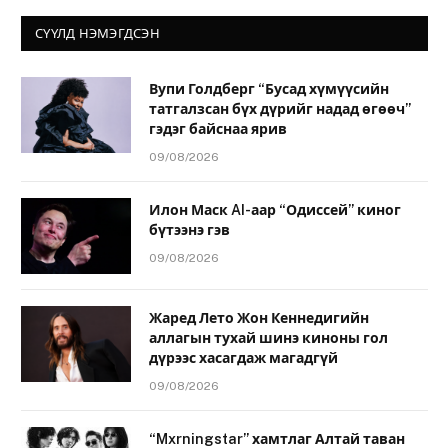
СҮҮЛД НЭМЭГДСЭН
Вупи Голдберг “Бусад хүмүүсийн
татгалзсан бүх дүрийг надад өгөөч”
гэдэг байснаа ярив
09/08/2026
Илон Маск AI-аар “Одиссей” киног
бүтээнэ гэв
09/08/2026
Жаред Лето Жон Кеннедигийн
аллагын тухай шинэ киноны гол
дүрээс хасагдаж магадгүй
09/08/2026
“Mxrningstar” хамтлаг Алтай таван