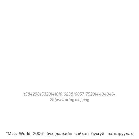
t5842981532014101016238160571752014-10-10-16-
29[www.urlag.mn].png
“Miss World 2006” бүх дэлхийн сайхан бүсгүй шалгаруулах