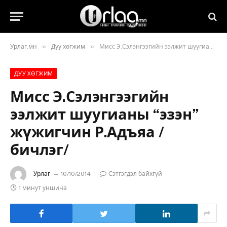
»
»
Урлаг.мн
Дуу хөгжим
Мисс Э.Сэлэнгээгийн ээлжит шуугианы “эзэн” жүжигчин Р.Адъяа /бичлэг/
ДУУ ХӨГЖИМ
Мисс Э.Сэлэнгээгийн
ээлжит шуугианы “эзэн”
жүжигчин Р.Адъяа /
бичлэг/
Урлаг
10/10/2014
Сэтгэгдэл байхгүй
1 минут уншина