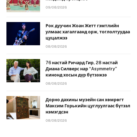
09/08/2026
Рок дуучин Жоан Жетт гэмтлийн
улмаас хагалгаанд орж, тоглолтуудаа
цуцалжээ
08/08/2026
76 настай Ричард Гир, 28 настай
Диана Силверс нар “Asymmetry”
кинонд хосын дүр бүтээжээ
08/08/2026
Дорно дахины музейн сан хөмрөгт
Максим Горькийн цуглуулгаас бүтээл
нэмэгдсэн
08/08/2026