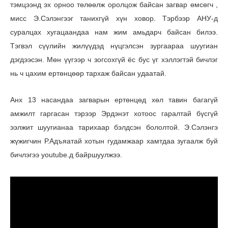
тэмцээнд эх орноо төлөөлж оролцож байсан загвар өмсөгч ,
мисс Э.Сэлэнгээг танихгүй хүн ховор. Тэрбээр АНУ-д
суралцах хугацаандаа нам жим амьдарч байсан билээ.
Тэгвэл сүүлийн жилүүдэд нүцгэлсэн зургаараа шуугиан
дэгдээсэн. Мөн үүгээр ч зогсохгүй ёс бус үг хэллэгтэй бичлэг
нь ч цахим ертөнцөөр тархаж байсан удаатай.
Анх 13 насандаа загварын ертөнцөд хөл тавин багагүй
амжилт гаргасан тэрээр Эрдэнэт хотоос гаралтай бүсгүй
ээлжит шуугианаа тарихаар бэлдсэн бололтой. Э.Сэлэнгэ
жүжигчин Р.Адъяатай хотын гудамжаар хамтдаа зугаалж буй
бичлэгээ youtube.д байршуулжээ.