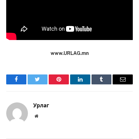
www.URLAG.mn
Facebook
Twitter
Pinterest
LinkedIn
Tumblr
Имэйл
Урлаг
Вэбсайт