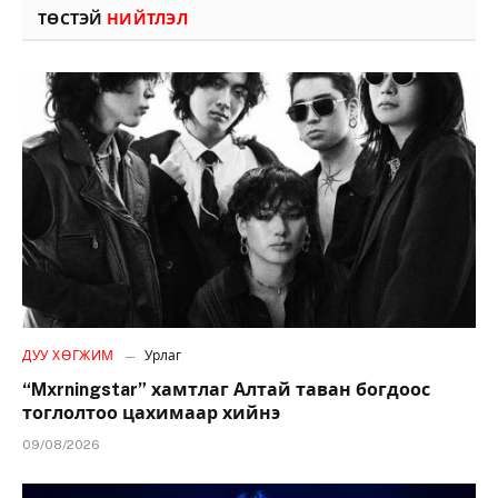
ТӨСТЭЙ
НИЙТЛЭЛ
ДУУ ХӨГЖИМ
Урлаг
“Mxrningstar” хамтлаг Алтай таван богдоос
тоглолтоо цахимаар хийнэ
09/08/2026