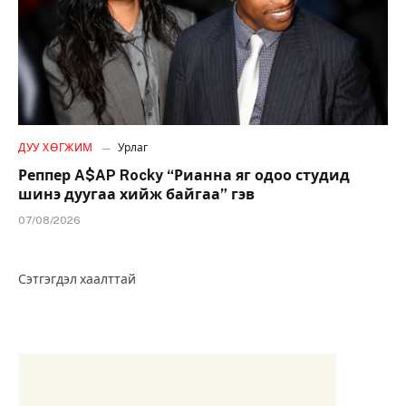
ДУУ ХӨГЖИМ
Урлаг
Реппер A$AP Rocky “Рианна яг одоо студид
шинэ дуугаа хийж байгаа” гэв
07/08/2026
Сэтгэгдэл хаалттай