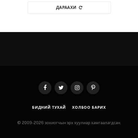
ДАРААХИ
Facebook
Twitter
Instagram
Pinterest
БИДНИЙ ТУХАЙ
ХОЛБОО БАРИХ
© 2009-2026 зохиогчын эрх хуулиар хамгаалагдсан.