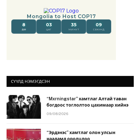
СҮҮЛД НЭМЭГДСЭН
“Mxrningstar” хамтлаг Алтай таван
богдоос тоглолтоо цахимаар хийнэ
09/08/2026
“Эрдэнэс” хамтлаг олон улсын
наадамд оролцлоо