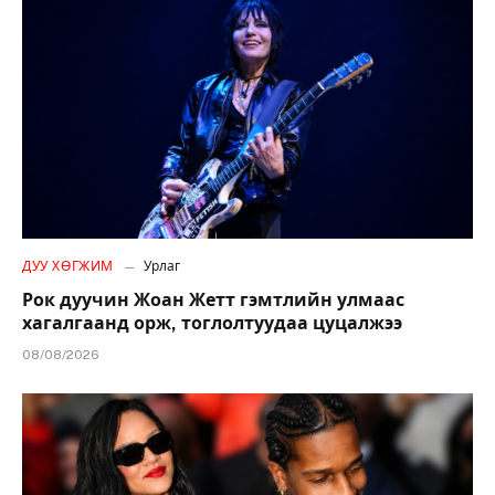
ДУУ ХӨГЖИМ
Урлаг
Рок дуучин Жоан Жетт гэмтлийн улмаас
хагалгаанд орж, тоглолтуудаа цуцалжээ
08/08/2026