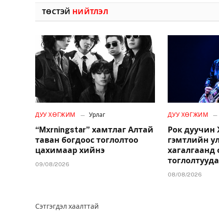
ТӨСТЭЙ
НИЙТЛЭЛ
ДУУ ХӨГЖИМ
Урлаг
ДУУ ХӨГЖИМ
“Mxrningstar” хамтлаг Алтай
Рок дуучин
таван богдоос тоглолтоо
гэмтлийн у
цахимаар хийнэ
хагалгаанд 
тоглолтууд
09/08/2026
08/08/2026
Сэтгэгдэл хаалттай