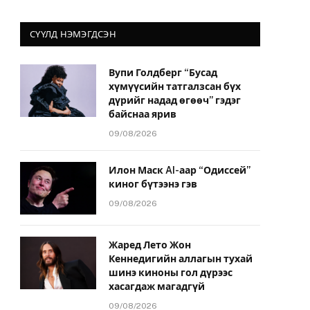
СҮҮЛД НЭМЭГДСЭН
Вупи Голдберг “Бусад
хүмүүсийн татгалзсан бүх
дүрийг надад өгөөч” гэдэг
байснаа ярив
09/08/2026
Илон Маск AI-аар “Одиссей”
киног бүтээнэ гэв
09/08/2026
Жаред Лето Жон
Кеннедигийн аллагын тухай
шинэ киноны гол дүрээс
хасагдаж магадгүй
09/08/2026