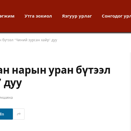
хөгжим
Утга зохиол
Язгуур урлаг
Сонгодог ур
 бүтээл “Чиний зурсан хайр” дуу
ан нарын уран бүтээл
 дуу
 уншина
dIn