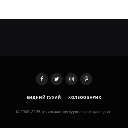
Facebook
Twitter
Instagram
Pinterest
БИДНИЙ ТУХАЙ
ХОЛБОО БАРИХ
© 2009-2026 зохиогчын эрх хуулиар хамгаалагдсан.