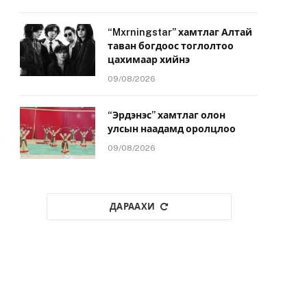
“Mxrningstar” хамтлаг Алтай
таван богдоос тоглолтоо
цахимаар хийнэ
09/08/2026
“Эрдэнэс” хамтлаг олон
улсын наадамд оролцлоо
09/08/2026
ДАРААХИ