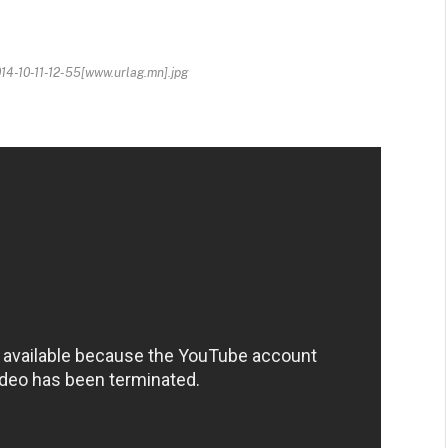
-10-11-12-55[www.urlag.mn].jpg