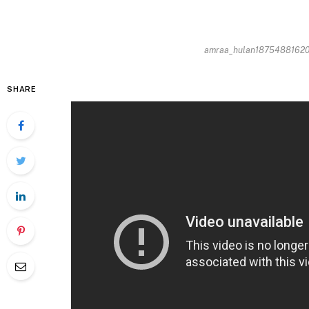
amraa_hulan1875488162014
SHARE