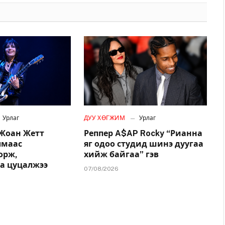
Урлаг
ДУУ ХӨГЖИМ
Урлаг
 Жоан Жетт
Реппер A$AP Rocky “Рианна
лмаас
яг одоо студид шинэ дуугаа
орж,
хийж байгаа” гэв
аа цуцалжээ
07/08/2026