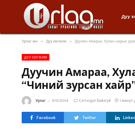
Дуу 
»
»
Урлаг.мн
Дуу хөгжим
Дуучин Амараа, Хулан нарын уран
ДУУ ХӨГЖИМ
Дуучин Амараа, Хул
“Чиний зурсан хайр”
Урлаг
11/10/2014
Сэтгэгдэл байхгүй
1 минут
Facebook
Twitter
Linke