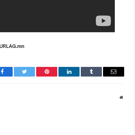
URLAG.mn
Facebook
Twitter
Pinterest
LinkedIn
Tumblr
Имэйл
Вэбса