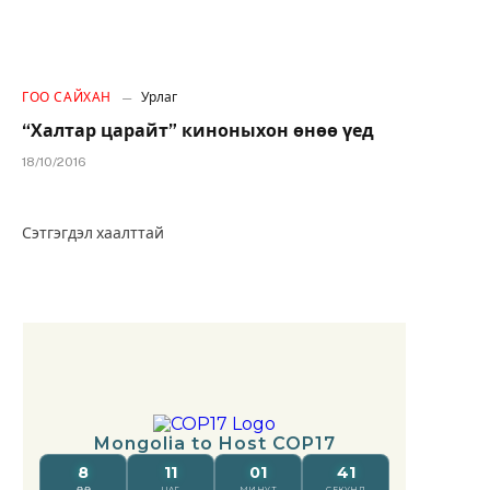
ГОО САЙХАН
Урлаг
“Халтар царайт” киноныхон өнөө үед
18/10/2016
Сэтгэгдэл хаалттай