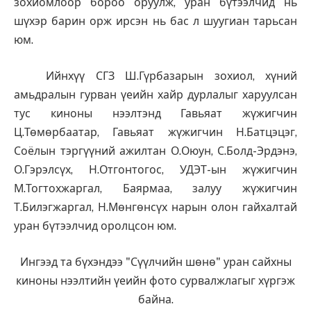
зохиомлоор бороо оруулж, уран бүтээлчид нь
шүхэр барин орж ирсэн нь бас л шуугиан тарьсан
юм.
Ийнхүү СГЗ Ш.Гүрбазарын зохиол, хүний
амьдралын гурван үеийн хайр дурлалыг харуулсан
тус киноны нээлтэнд Гавьяат жүжигчин
Ц.Төмөрбаатар, Гавьяат жүжигчин Н.Батцэцэг,
Соёлын тэргүүний ажилтан О.Оюун, С.Болд-Эрдэнэ,
О.Гэрэлсүх, Н.Отгонтогос, УДЭТ-ын жүжигчин
М.Тогтохжаргал, Баярмаа, залуу жүжигчин
Т.Билэгжаргал, Н.Мөнгөнсүх нарын олон гайхалтай
уран бүтээлчид оролцсон юм.
Ингээд та бүхэндээ "Сүүлчийн шөнө" уран сайхны
киноны нээлтийн үеийн фото сурвалжлагыг хүргэж
байна.