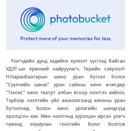
Үзэгчдийн дунд хэдийнэ хүлээлт үүсгээд байсан
УДЭТ-ын ерөнхий найруулагч, Төрийн соёрхолт
Н.Наранбаатарын шинэ уран бүтээл болох
"Сүүлчийн шөнө" уран сайхны кино өчигдөр
"Тэнгис" кино театрт албан ёсоор нээлтээ хийлээ.
Тэрбээр нээлтийн үйл ажиллагаанд киноны уран
бүтээлчид болон кино урлагийн шилдгүүд
оролцсон юм. Мөн нээлтэнд хүрэлцэн ирсэн үзэгч
түмэнд зориулан гэнэтийн бэлэг болгож