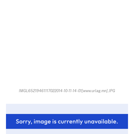
IMGL65219461117022014-10-11-14-01[www.urlag.mn].JPG