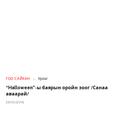
ГОО САЙХАН
Урлаг
“Halloween”-ы баярын оройн зоог /Санаа
аваарай/
28/10/2016