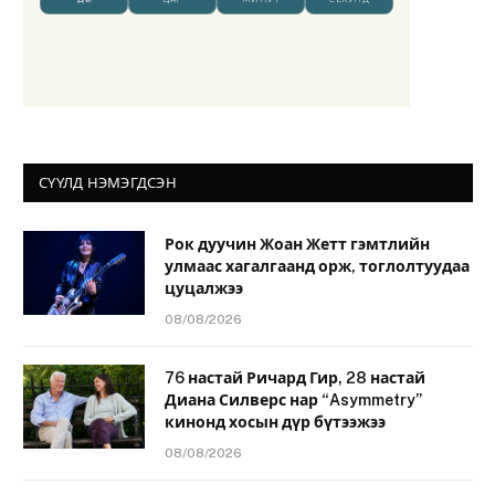
СҮҮЛД НЭМЭГДСЭН
Рок дуучин Жоан Жетт гэмтлийн
улмаас хагалгаанд орж, тоглолтуудаа
цуцалжээ
08/08/2026
76 настай Ричард Гир, 28 настай
Диана Силверс нар “Asymmetry”
кинонд хосын дүр бүтээжээ
08/08/2026