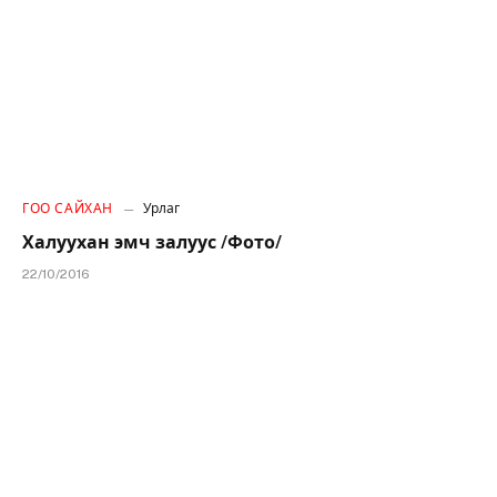
ГОО САЙХАН
Урлаг
Халуухан эмч залуус /Фото/
22/10/2016