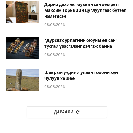
Дорно дахины музейн сан хөмрөгт
Максим Горькийн цуглуулгаас бүтээл
нэмэгдсэн
08/08/2026
“Дүрслэх урлагийн оюуны өв сан”
тусгай үзэсгэлэнг дэлгэж байна
08/08/2026
Шаврын үүдний улаан тохойн хүн
чулуун хөшөө
08/08/2026
ДАРААХИ