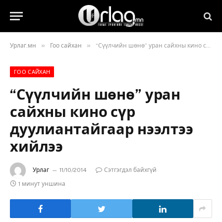
»
»
Урлаг.мн
Гоо сайхан
“Сүүлчийн шөнө” уран сайхны кино сүр дуулиантайгаар нээлтээ хийлээ
ГОО САЙХАН
“Сүүлчийн шөнө” уран
сайхны кино сүр
дуулиантайгаар нээлтээ
хийлээ
Урлаг
11/10/2014
Сэтгэгдэл байхгүй
1 минут уншина