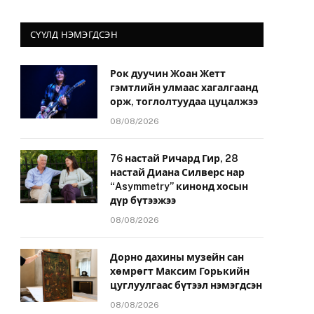
СҮҮЛД НЭМЭГДСЭН
Рок дуучин Жоан Жетт
гэмтлийн улмаас хагалгаанд
орж, тоглолтуудаа цуцалжээ
08/08/2026
76 настай Ричард Гир, 28
настай Диана Силверс нар
“Asymmetry” кинонд хосын
дүр бүтээжээ
08/08/2026
Дорно дахины музейн сан
хөмрөгт Максим Горькийн
цуглуулгаас бүтээл нэмэгдсэн
08/08/2026