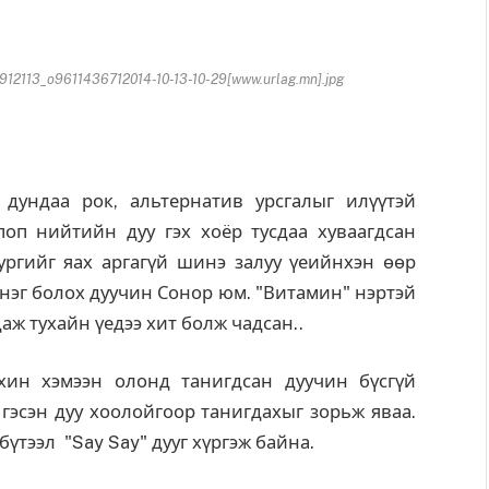
113_o9611436712014-10-13-10-29[www.urlag.mn].jpg
дундаа рок, альтернатив урсгалыг илүүтэй
оп нийтийн дуу гэх хоёр тусдаа хуваагдсан
ургийг яах аргагүй шинэ залуу үеийнхэн өөр
эг болох дуучин Сонор юм. "Витамин" нэртэй
даж тухайн үедээ хит болж чадсан..
хин хэмээн олонд танигдсан дуучин бүсгүй
гэсэн дуу хоолойгоор танигдахыг зорьж яваа.
үтээл "Say Say" дууг хүргэж байна.