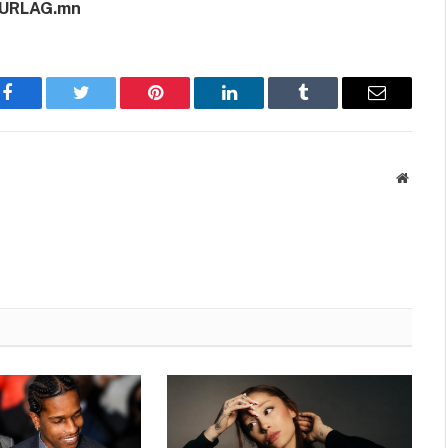
URLAG.mn
Facebook
Twitter
Pinterest
LinkedIn
Tumblr
Имэйл
Вэбса