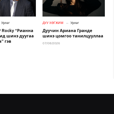
Урлаг
ДУУ ХӨГЖИМ
Урлаг
 Rocky “Рианна
Дуучин Ариана Гранде
дид шинэ дуугаа
шинэ цомгоо танилцууллаа
” гэв
07/08/2026