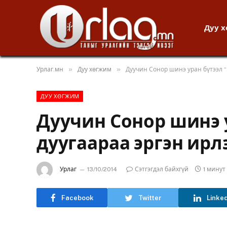
Дуу 
»
»
Урлаг.мн
Дуу хөгжим
Дуучин Сонор шинэ уран бүтээл “
ДУУ ХӨГЖИМ
Дуучин Сонор шинэ у
дуугаараа эргэн ирл
Урлаг
13/10/2014
Сэтгэгдэл байхгүй
1 мину
Facebook
Twitter
Linke