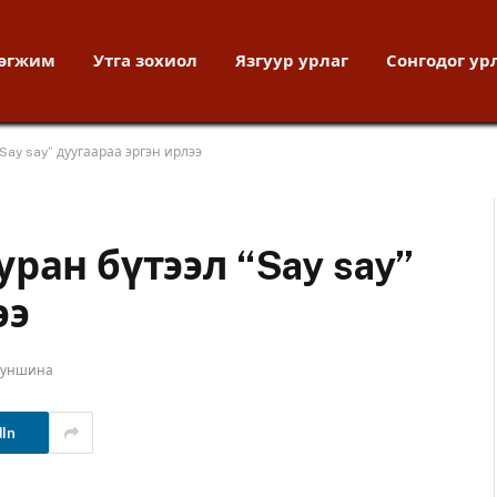
хөгжим
Утга зохиол
Язгуур урлаг
Сонгодог ур
Say say” дуугаараа эргэн ирлээ
ран бүтээл “Say say”
ээ
т уншина
dIn