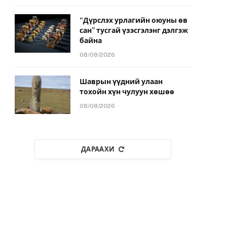
“Дүрслэх урлагийн оюуны өв
сан” тусгай үзэсгэлэнг дэлгэж
байна
08/08/2026
Шаврын үүдний улаан
тохойн хүн чулуун хөшөө
08/08/2026
ДАРААХИ