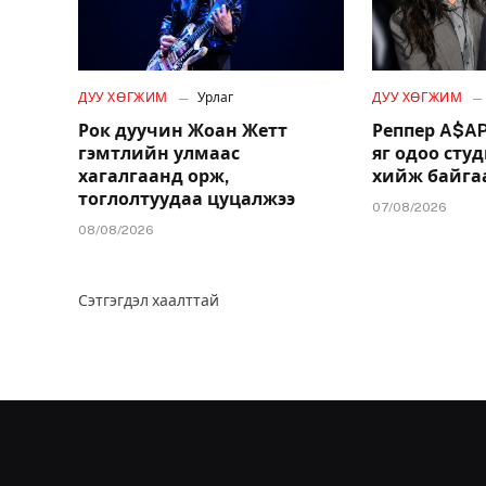
ДУУ ХӨГЖИМ
Урлаг
ДУУ ХӨГЖИМ
Рок дуучин Жоан Жетт
Реппер A$AP
гэмтлийн улмаас
яг одоо сту
хагалгаанд орж,
хийж байгаа
тоглолтуудаа цуцалжээ
07/08/2026
08/08/2026
Сэтгэгдэл хаалттай