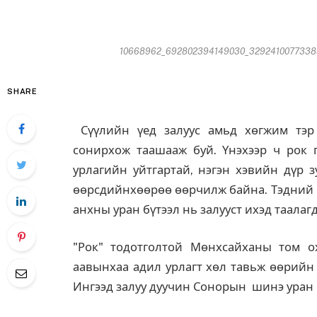
10668962_692802394149030_3292410077338912
SHARE
Сүүлийн үед залуус амьд хөгжим тэр 
сонирхож таашааж буй. Үнэхээр ч рок п
урлагийн уйтгартай, нэгэн хэвийн дүр з
өөрсдийнхөөрөө өөрчилж байна. Тэдний н
анхны уран бүтээл нь залууст ихэд таалаг
"Рок" тодотголтой Мөнхсайханы том о
аавынхаа адил урлагт хөл тавьж өөрийн 
Ингээд залуу дуучин Сонорын шинэ уран б