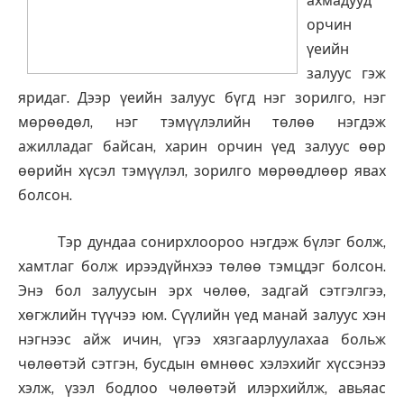
ахмадууд
орчин
үеийн
залуус гэж
яридаг. Дээр үеийн залуус бүгд нэг зорилго, нэг
мөрөөдөл, нэг тэмүүлэлийн төлөө нэгдэж
ажилладаг байсан, харин орчин үед залуус өөр
өөрийн хүсэл тэмүүлэл, зорилго мөрөөдлөөр явах
болсон.
Тэр дундаа сонирхлоороо нэгдэж бүлэг болж,
хамтлаг болж ирээдүйнхээ төлөө тэмцдэг болсон.
Энэ бол залуусын эрх чөлөө, задгай сэтгэлгээ,
хөгжлийн түүчээ юм. Сүүлийн үед манай залуус хэн
нэгнээс айж ичин, үгээ хязгаарлуулахаа больж
чөлөөтэй сэтгэн, бусдын өмнөөс хэлэхийг хүссэнээ
хэлж, үзэл бодлоо чөлөөтэй илэрхийлж, авьяас