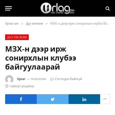
»
»
Урлаг.мн
Дуу хөгжим
МЗХ-н дээр ирж сонирхлын клубээ байгуулаарай
ДУУ ХӨГЖИМ
МЗХ-н дээр ирж
сонирхлын клубээ
байгуулаарай
Урлаг
14/10/2014
Сэтгэгдэл байхгүй
1 минут уншина