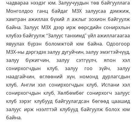
чадвараа нээдэг юм. Залуучуудын төв байгууллага
Монголдоо ганц байдаг МЗХ залуусаа дэмжиж,
хамтран ажиллах бүхий л ажлыг зохион байгуулж
байна. Залуус МЗХ дээр ирж өөрсдийн сонирхлын
клубээ байгуулж “Залуус танхимд” үйл ажиллагаагаа
явуулах бүрэн боломжтой юм байна. Одоогоор
МЗХ-ны дэргэдэх залуу дугуйчин, залуу эмэгтэйчүүд,
залуу бүжигчин, залуу сэтгүүлч, япон хэл
сонирхогчдын клуб, залуу гоо зүйч, залуу
наадгайчин, өглөөний хүн, номонд дурлагсдын
клуб, Англи хэл сонирхогчдын клуб, Испани хэл
сонирхогчдын клуб, Хөлбөмбөг сонирхогч залуус
клуб зэрэг клубууд байгуулагдсан бөгөөд цаашид
залуус ирж нээлттэй клубууд байгуулж болох юм
байна.