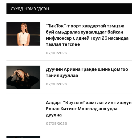
СҮҮЛД НЭМЭГДСЭН
“ТикТок”-т хорт хавдартай тэмцэж
буй амьдралаа хуваалцдаг байсан
инфлюнсер Сидней Тоул 26 насандаа
таалал төгслөө
07/08/2026
Дуучин Ариана Гранде шинэ цомгоо
танилцууллаа
07/08/2026
Алдарт “Boyzone” хамтлагийн гишүүн
Ронан Китинг Монголд анх удаа
дуулна
07/08/2026