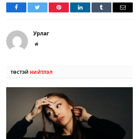
Facebook
Twitter
Pinterest
LinkedIn
Tumblr
Имэйл
Урлаг
Вэбсайт
ТӨСТЭЙ
НИЙТЛЭЛ