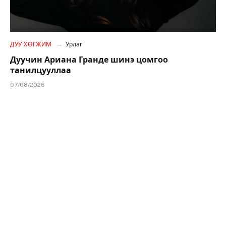
ДУУ ХӨГЖИМ
Урлаг
Дуучин Ариана Гранде шинэ цомгоо
танилцууллаа
07/08/2026