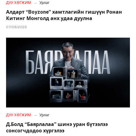
ДУУ ХӨГЖИМ
Урлаг
Алдарт “Boyzone” хамтлагийн гишүүн Ронан
Китинг Монголд анх удаа дуулна
07/08/2026
ДУУ ХӨГЖИМ
Урлаг
Д.Болд “Баярлалаа” шинэ уран бүтээлээ
сонсогчдодоо хүргэлээ