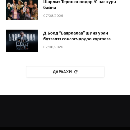
Шарлиз Терон өнөөдөр 51 нас хүрч
байна
07/08/2026
Д.Болд “Баярлалаа” шинэ уран
бүтээлээ сонсогчдодоо хүргэлээ
07/08/2026
ДАРААХИ