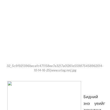
32_5c9f921396becafc471158ee7e3217a01261e559875458962014-
10-14-16-25[www.urlag.mn].jpg
Бидний
энэ үеийг