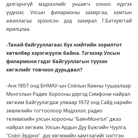
дэлгэрнгүй мэдээллийг уншигч олноо хүргэх
үүднээс Улсын филармоны захиргаа, хамтын
ажиллагаа эрхэлсэн дэд захирал Г.Батхуягтай
ярилцлаа.
-Танай байгууллагаас бүх нийтийн зорилтот
хөтөлбөр хэрэгжүүлж байна. Тэгэхээр Улсын
филармони гэдэг байгууллагын түүхэн
хөгжлийг товчхон дурьдвал?
-Анх 1957 онд БНМАУ-ын Соёлын Яамны тушаалаар
Монголын Радио Хорооны дэргэд Симфони найрал
хөгжим байгуулагдаж улмаар 1972 онд Сайд нарийн
зөвлөлийн тогтоолоор Мэдээлэл, радио
телевизийн улсын хорооны “БаянМонгол” джаз
найрал хөгжим, Улсын Ардын Дуу Бүжгийн Чуулга,
“Соёл-Эрдэнэ” дуу хөгжмийн хамтлагийг нэгтгэн