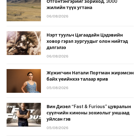
Отгонтэнгэрийг зориход, 3000
жилийн түүх угтана
06/08/2026
Нэрт туульч Цагаадайн Цэдэвийн
ховор гэрэл зургуудыг олон нийтэд
дэлгэлээ
06/08/2026
Жүжигчин Натали Портман жирэмсэн
байх үеийнхээ талаар ярив
05/08/2026
Вин Дизел “Fast & Furious” цувралын
сүүлчийн киноны зохиолыг уншаад
уйлсан гэв
05/08/2026