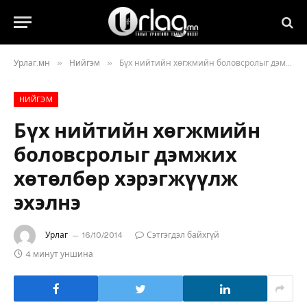
»
»
Урлаг.мн
Нийгэм
Бүх нийтийн хөгжмийн боловсролыг дэмжих хөтөлбөр хэрэгжүүлж эхэлнэ
НИЙГЭМ
Бүх нийтийн хөгжмийн
боловсролыг дэмжих
хөтөлбөр хэрэгжүүлж
эхэлнэ
Урлаг
16/10/2014
Сэтгэгдэл байхгүй
4 минут уншина