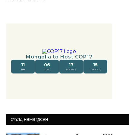
СҮҮЛД НЭМЭГДСЭН