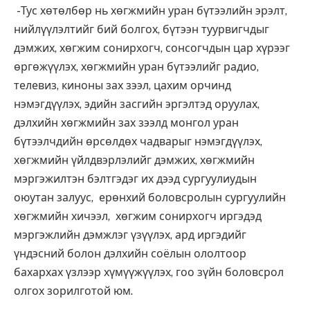
-Тус хөтөлбөр нь хөгжмийн уран бүтээлийн эрэлт,
нийлүүлэлтийг бий болгох, бүтээн туурвигчдыг
дэмжих, хөгжим сонирхогч, сонсогчдын цар хүрээг
өргөжүүлэх, хөгжмийн уран бүтээлийг радио,
телевиз, киноны зах зээл, цахим орчинд
нэмэгдүүлэх, эдийн засгийн эргэлтэд оруулах,
дэлхийн хөгжмийн зах зээлд монгол уран
бүтээлчдийн өрсөлдөх чадварыг нэмэгдүүлэх,
хөгжмийн үйлдвэрлэлийг дэмжих, хөгжмийн
мэргэжилтэн бэлтгэдэг их дээд сургуулиудын
оюутан залуус, ерөнхий боловсролын сургуулийн
хөгжмийн хичээл, хөгжим сонирхогч иргэдэд
мэргэжлийн дэмжлэг үзүүлэх, ард иргэдийг
үндэсний болон дэлхийн соёлын ололтоор
бахархах үзлээр хүмүүжүүлэх, гоо зүйн боловсрол
олгох зорилготой юм.