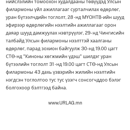
нийслэлийн томоохон худалдааны төвүүдэд Улсын
филармоны үйл ажиллагааг сурталчилах өдөрлөг,
уран бүтээлчдийн тоглолт, 28 -нд МҮОНТВ-ийн шууд
эфирээр өдөрлөгийн нээлтийн ажиллагааг орон
даяар шууд дамжуулах нэвтрүүлэг, 29- нд Чингисийн
талбайд Улсын филармоны нээлттэй хаалганы
өдөрлөг, парад зохион байгуулж 30-нд 19.00 цагт
СТӨ-нд "Киноны хөгжмийн үдэш" шилдэг уран
бүтээлийн тоглолт 31 -нд 19.00 цагт СТӨ-нд Улсын
филармоны 43 дахь үзвэрийн жилийн нээлтийн
нэгдсэн тоглолтоо тус тус үзэгч сонсогчддоо бэлэг
болгохоор бэлтгээд байна.
www.URLAG.mn