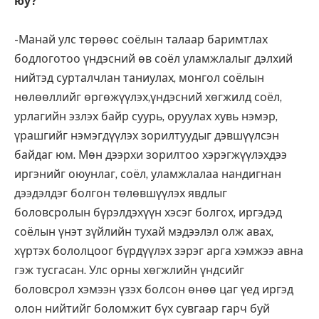
юу?
-Манай улс төрөөс соёлын талаар баримтлах
бодлоготоо үндэсний өв соёл уламжлалыг дэлхий
нийтэд сурталчлан таниулах, монгол соёлын
нөлөөллийг өргөжүүлэх,үндэсний хөгжилд соёл,
урлагийн эзлэх байр суурь, оруулах хувь нэмэр,
үрашгийг нэмэгдүүлэх зорилтуудыг дэвшүүлсэн
байдаг юм. Мөн дээрхи зорилтоо хэрэгжүүлэхдээ
иргэнийг оюунлаг, соёл, уламжлалаа нандигнан
дээдэлдэг болгон төлөвшүүлэх явдлыг
боловсролын бүрэлдэхүүн хэсэг болгох, иргэдэд
соёлын үнэт зүйлийн тухай мэдээлэл олж авах,
хүртэх бололцоог бүрдүүлэх зэрэг арга хэмжээ авна
гэж тусгасан. Улс орны хөгжлийн үндсийг
боловсрол хэмээн үзэх болсон өнөө цаг үед иргэд
олон нийтийг боломжит бүх сувгаар гарч буй