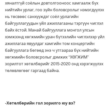
хяналтгүй соёлын довтолгооноос хамгаалж бүх
нийтийн урлаг, гоо зүйн боловсролыг нэмэгдүүлэх
нь төсвөөс санхүүждэг соёл урлагийн
байгууллагуудын үйл ажиллагааны тэргүүн чиглэл
байх ёстой. Манай байгууллага монгол улсын
хэмжээнд хөгжмийн уран бүтээлийн чиглэлээр үйл
ажиллагаа явуулдаг хамгийн том концертийн
байгууллага бөгөөд энэ ч утгаараа бүх нийтийн
хөгжмийн боловсролыг дэмжих “ХӨГЖИМ”
зорилтот хөтөлбөрийг 2015-2020 онд хэрэгжүүлэх
төлөвлөгөөг гаргаад байна.
-Хөтөлбөрийн гол зорилго юу вэ?