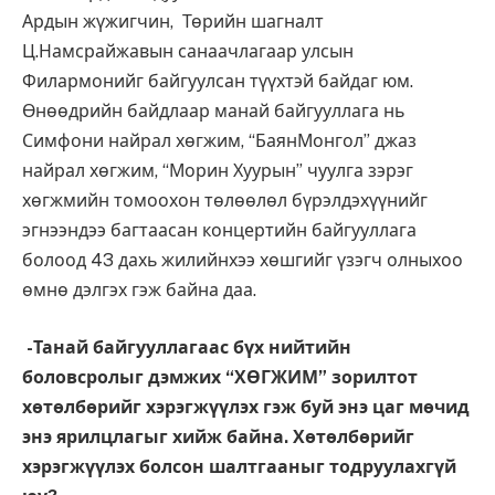
Ардын жүжигчин, Төрийн шагналт
Ц.Намсрайжавын санаачлагаар улсын
Филармонийг байгуулсан түүхтэй байдаг юм.
Өнөөдрийн байдлаар манай байгууллага нь
Симфони найрал хөгжим, “БаянМонгол” джаз
найрал хөгжим, “Морин Хуурын” чуулга зэрэг
хөгжмийн томоохон төлөөлөл бүрэлдэхүүнийг
эгнээндээ багтаасан концертийн байгууллага
болоод 43 дахь жилийнхээ хөшгийг үзэгч олныхоо
өмнө дэлгэх гэж байна даа.
-Танай байгууллагаас бүх нийтийн
боловсролыг дэмжих “ХӨГЖИМ” зорилтот
хөтөлбөрийг хэрэгжүүлэх гэж буй энэ цаг мөчид
энэ ярилцлагыг хийж байна. Хөтөлбөрийг
хэрэгжүүлэх болсон шалтгааныг тодруулахгүй