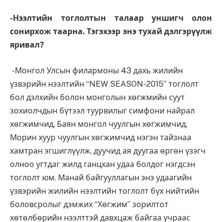
-Нээлтийн тоглолтын талаар уншигч олон
сонирхож таарна. Тэгэхээр энэ тухай дэлгэрүүлж
яривал?
-Монгол Улсын филармоны 43 дахь жилийн
үзвэрийн нээлтийн “NEW SEASON-2015” тоглолт
бол дэлхийн болон монголын хөгжмийн суут
зохиолчдын бүтээл туурвилыг симфони найрал
хөгжимчид, Баян монгол чуулгын хөгжимчид,
Морин хуур чуулгын хөгжимчид нэгэн тайзнаа
хамтран эгшиглүүлж, дуучид ая дуугаа өргөн үзэгч
олноо угтдаг жилд ганцхан удаа болдог нэгдсэн
тоглолт юм. Манай байгууллагын энэ удаагийн
үзвэрийн жилийн нээлтийн тоглолт бүх нийтийн
боловсролыг дэмжих “Хөгжим” зорилтот
хөтөлбөрийн нээлттэй давхцаж байгаа учраас