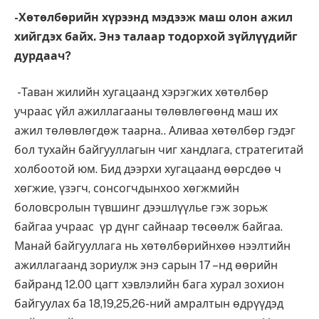
-Хөтөлбөрийн хүрээнд мэдээж маш олон ажил
хийгдэх байх. Энэ талаар тодорхой зүйлүүдийг
дурдаач?
-Таван жилийн хугацаанд хэрэгжих хөтөлбөр
учраас үйл ажиллагааны төлөвлөгөөнд маш их
ажил төлөвлөгдөж таарна.. Аливаа хөтөлбөр гэдэг
бол тухайн байгууллагын чиг хандлага, стратегитай
холбоотой юм. Бид дээрхи хугацаанд өөрсдөө ч
хөгжие, үзэгч, сонсогчдынхоо хөгжмийн
боловсролын түвшинг дээшлүүлье гэж зорьж
байгаа учраас үр дүнг сайнаар төсөөлж байгаа.
Манай байгууллага нь хөтөлбөрийнхөө нээлтийн
ажиллагаанд зориулж энэ сарын 17 –нд өөрийн
байранд 12.00 цагт хэвлэлийн бага хурал зохион
байгуулах ба 18,19,25,26-ний амралтын өдрүүдэд