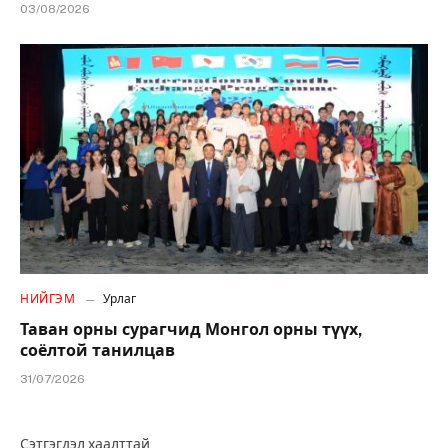
03/08/2026
НИЙГЭМ
Урлаг
Таван орны сурагчид Монгол орны түүх,
соёлтой танилцав
31/07/2026
Сэтгэгдэл хаалттай