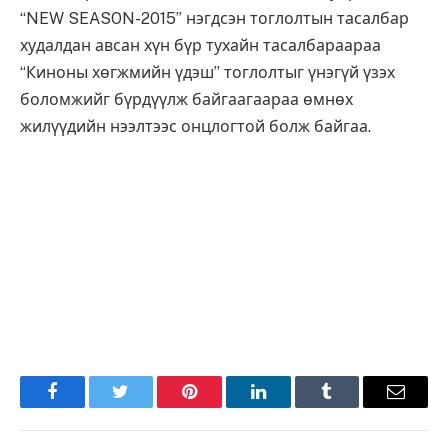
“NEW SEASON-2015” нэгдсэн тоглолтын тасалбар
худалдан авсан хүн бүр тухайн тасалбараараа
“Киноны хөгжмийн үдэш” тоглолтыг үнэгүй үзэх
боломжийг бүрдүүлж байгаагаараа өмнөх
жилүүдийн нээлтээс онцлогтой болж байгаа.
Facebook
Twitter
Pinterest
LinkedIn
Tumblr
Имэйл