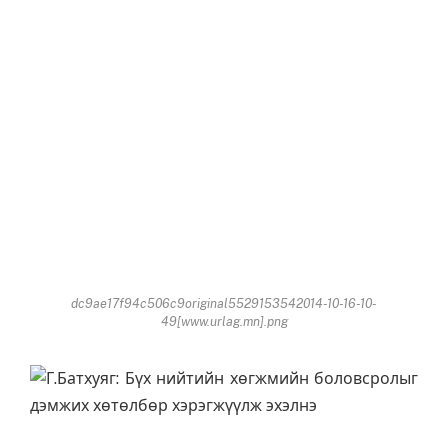
dc9ae17f94c506c9original5529153542014-10-16-10-
49[www.urlag.mn].png