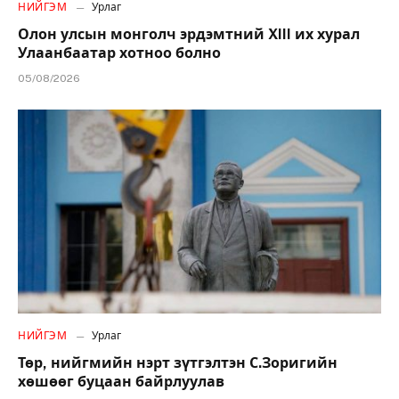
НИЙГЭМ
Урлаг
Олон улсын монголч эрдэмтний XIII их хурал
Улаанбаатар хотноо болно
05/08/2026
НИЙГЭМ
Урлаг
Төр, нийгмийн нэрт зүтгэлтэн С.Зоригийн
хөшөөг буцаан байрлуулав