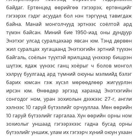
байдаг. Ертөнцөд өөрийгөө гэгээрэх, ертөнцийг
гэгээрэх гэдэг асуудал бол нэн тэргүүнд тавигдаж
байна. Манай монголчууд эртнээс соёлтой ард
түмэн байсан. Миний бие 1950-иад оны дундуур
Энэтхэг улсад суралцахаар явсан юм. Тэнд дөрвөн
жил суралцах хугацаанд Энэтхэгийн эртний түүхэн
байгаль, соёлын түүхтэй ярилцаад үнэхээр бишрэн
шүтэж, ядаж үүнээс ганц хоёрыг ч болов монгол
хэлрүү буулгаад ард түмний оюуны мэлмийд бэлэг
барих юмсан гэж хүсэл мөрөөдлөөр жигүүрлэн
ирсэн юм. Өнөөдөр эргээд харахад Энэтхэгийн
сонгодог ном, уран зохиолын дээжээс 27-г, англи
хэлнээс 10 гаруй бүтээлийг орчууллаа. Мөн өөрийн
10 гаруй бүтээлийг гаргалаа. Хүн өөрийн орны ном
зохиолыг уншаад гэгээрэхээс гадна бусад орны
бүтээлийг уншиж, улам их гэгээрч хүний оюун ухаан