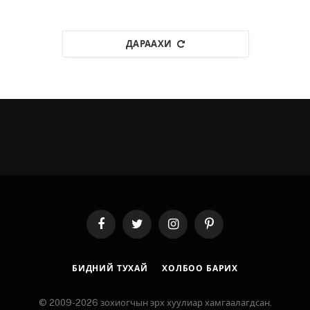
ДАРААХИ
Facebook
Twitter
Instagram
Pinterest
БИДНИЙ ТУХАЙ
ХОЛБОО БАРИХ
© 2009-2026 зохиогчын эрх хуулиар хамгаалагдсан.