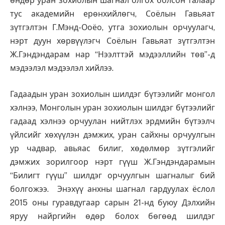
өндөр уран зохиолын шагнал олгох болсон талаар
тус академийн ерөнхийлөгч, Соёлын Гавьяат
зүтгэлтэн Г.Мэнд-Ооёо, утга зохиолын орчуулагч,
нэрт дуун хөрвүүлэгч Соёлын Гавьяат зүтгэлтэн
Ж.Гэндэндарам нар “Нээлттэй мэдээллийн төв”-д
мэдээлэл мэдээлэл хийлээ.
Гадаадын уран зохиолын шилдэг бүтээлийг монгол
хэлнээ, Монголын уран зохиолын шилдэг бүтээлийг
гадаад хэлнээ орчуулан нийтлэх эрдмийн бүтээлч
үйлсийг хөхүүлэн дэмжих, уран сайхны орчуулгын
ур чадвар, авьяас билиг, хөдөлмөр зүтгэлийг
дэмжих зорилгоор нэрт гүүш Ж.Гэндэндарамын
“Билигт гүүш” шилдэг орчуулгын шагналыг бий
болгожээ. Энэхүү анхны шагнал гардуулах ёслол
2015 оны гуравдугаар сарын 21-нд буюу Дэлхийн
яруу найргийн өдөр болох бөгөөд шилдэг