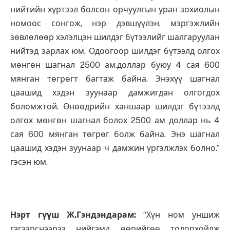
нийтийн хүртээл болсон орчуулгын уран зохиолын
номоос сонгож, нэр дэвшүүлэн, мэргэжлийн
зөвлөлөөр хэлэлцэн шилдэг бүтээлийг шалгаруулан
нийтэд зарлах юм. Одоогоор шилдэг бүтээлд олгох
мөнгөн шагнал 2500 ам.доллар буюу 4 сая 600
мянган төгрөгт багтаж байна. Энэхүү шагнал
цаашид хэдэн зуунаар дамжигдан олгогдох
боломжтой. Өнөөдрийн ханшаар шилдэг бүтээлд
олгох мөнгөн шагнал болох 2500 ам доллар нь 4
сая 600 мянган төгрөг болж байна. Энэ шагнал
цаашид хэдэн зуунаар ч дамжин үргэлжлэх болно.”
гэсэн юм.
Нэрт гүүш Ж.Гэндэндарам:
“Хүн ном уншиж
гэгээрснээрээ нийгэмд өөрийгөө тодорхойлж