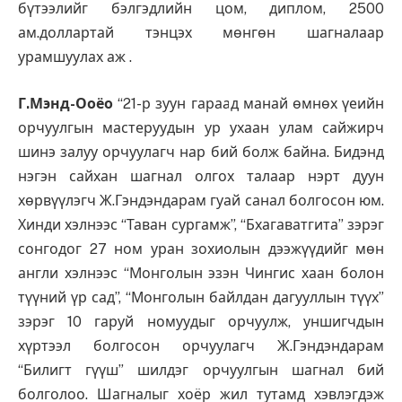
бүтээлийг бэлгэдлийн цом, диплом, 2500
ам.доллартай тэнцэх мөнгөн шагналаар
урамшуулах аж .
Г.Мэнд-Ооёо
“21-р зуун гараад манай өмнөх үеийн
орчуулгын мастеруудын ур ухаан улам сайжирч
шинэ залуу орчуулагч нар бий болж байна. Бидэнд
нэгэн сайхан шагнал олгох талаар нэрт дуун
хөрвүүлэгч Ж.Гэндэндарам гуай санал болгосон юм.
Хинди хэлнээс “Таван сургамж”, “Бхагаватгита” зэрэг
сонгодог 27 ном уран зохиолын дээжүүдийг мөн
англи хэлнээс “Монголын эзэн Чингис хаан болон
түүний үр сад”, “Монголын байлдан дагууллын түүх”
зэрэг 10 гаруй номуудыг орчуулж, уншигчдын
хүртээл болгосон орчуулагч Ж.Гэндэндарам
“Билигт гүүш” шилдэг орчуулгын шагнал бий
болголоо. Шагналыг хоёр жил тутамд хэвлэгдэж