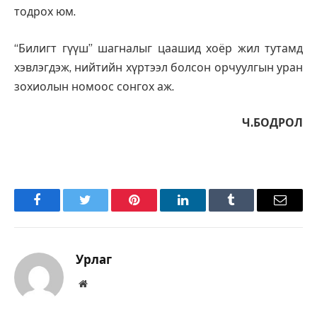
тодрох юм.
“Билигт гүүш” шагналыг цаашид хоёр жил тутамд
хэвлэгдэж, нийтийн хүртээл болсон орчуулгын уран
зохиолын номоос сонгох аж.
Ч.БОДРОЛ
Facebook
Twitter
Pinterest
LinkedIn
Tumblr
Имэйл
Урлаг
Вэбсайт