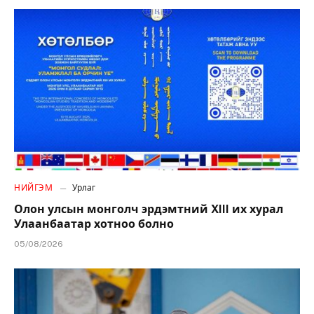
НИЙГЭМ
Урлаг
Олон улсын монголч эрдэмтний XIII их хурал
Улаанбаатар хотноо болно
05/08/2026