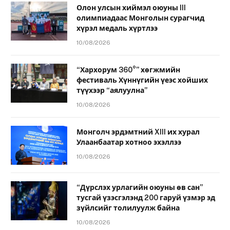
Олон улсын хиймэл оюуны III
олимпиадаас Монголын сурагчид
хүрэл медаль хүртлээ
10/08/2026
“Хархорум 360°” хөгжмийн
фестиваль Хүннүгийн үеэс хойших
түүхээр “аялуулна”
10/08/2026
Монголч эрдэмтний XIII их хурал
Улаанбаатар хотноо эхэллээ
10/08/2026
“Дүрслэх урлагийн оюуны өв сан”
тусгай үзэсгэлэнд 200 гаруй үзмэр эд
зүйлсийг толилуулж байна
10/08/2026