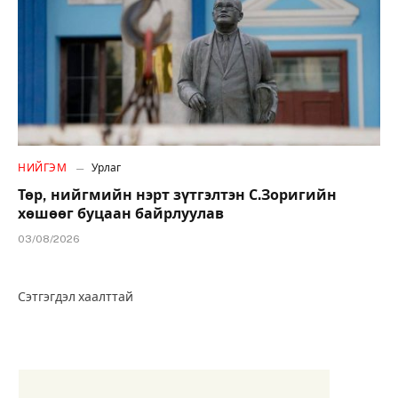
НИЙГЭМ
Урлаг
Төр, нийгмийн нэрт зүтгэлтэн С.Зоригийн
хөшөөг буцаан байрлуулав
03/08/2026
Сэтгэгдэл хаалттай