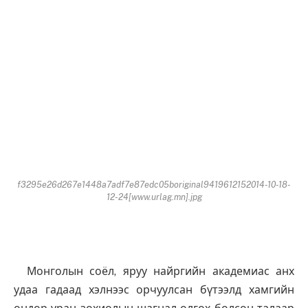
f3295e26d267e1448a7adf7e87edc05boriginal9419612152014-10-18-
12-24[www.urlag.mn].jpg
Монголын соёл, яруу найргийн академиас анх
удаа гадаад хэлнээс орчуулсан бүтээлд хамгийн