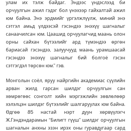
улам их тэлж байдаг. Эндээс үндэслээд би
орчуулгын ажил гэдэг бол үнэхээр гайхалтай ажил
юм байна. Энэ эрдмийг үргэлжлүүлж, миний энэ
сэтгэл амьд үлдээсэй гэсэндээ энэхүү шагналыг
санаачилсан юм. Цаашид орчуулагчид маань олон
орны сайхан бүтээлийг ард түмэндээ өргөн
бариасай гэсэндээ, залуучууд маань урамшаасай
гэсэндээ энэхүү шагналыг бий болгоё гэсэн
сэтгэгдэл төрсөн юм.” гэв.
Монголын соёл, яруу найргийн академиас сүүлийн
арван жилд гарсан шилдэг орчуулгын сан
хөмрөгөөс сонголт хийн мэргэжлийн зөвлөлөөр
хэлэлцэн шилдэг бүтээлийг шалгаруулах юм байна.
Өдгөө 85 настай нэрт дуун хөрвүүлэгч
Ж.Гэндэндарамын “Билигт гүүш” шилдэг орчуулгын
шагналын анхны эзэн ирэх оны гуравдугаар сард