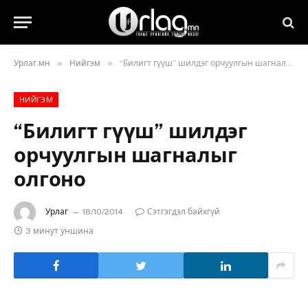
»
»
Урлаг.мн
Нийгэм
“Билигт гүүш” шилдэг орчуулгын шагналыг олгоно
НИЙГЭМ
“Билигт гүүш” шилдэг
орчуулгын шагналыг
олгоно
Урлаг
18/10/2014
Сэтгэгдэл байхгүй
3 минут уншина