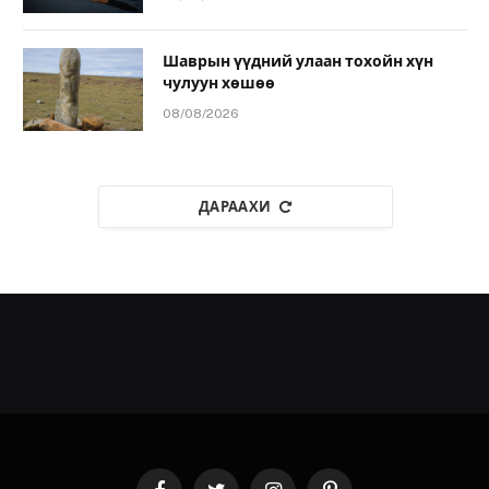
Шаврын үүдний улаан тохойн хүн
чулуун хөшөө
08/08/2026
ДАРААХИ