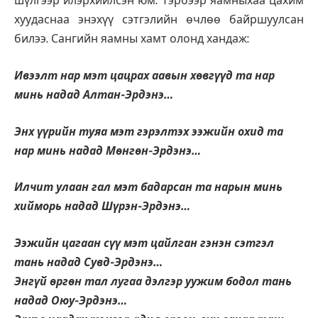
шүлгээр илэрхийлсэн юм. Тэрбээр яамныхаа цахим
хуудаснаа энэхүү сэтгэлийн өчлөө байршуулсан
билээ. Сангийн яамны хамт олонд хандаж:
Ивээлт нар мэт цацрах аавын хөвгүүд та нар
минь надад Алтан-Эрдэнэ…
Энх үүрийн туяа мэт гэрэлтэх ээжийн охид та
нар минь надад Мөнгөн-Эрдэнэ…
Илчит улаан гал мэт бадарсан та нарын минь
хийморь надад Шүрэн-Эрдэнэ…
Ээжийн цагаан сүү мэт цайлган гэнэн сэтгэл
тань надад Сувд-Эрдэнэ…
Энгүй өргөн тал лугаа дэлгэр уужим бодол тань
надад Оюу-Эрдэнэ…