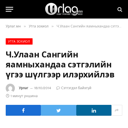
»
»
Урлаг.мн
Утга зохиол
Ч.Улаан Сангийн яамныхандаа сэтгэлийн үгээ шүлгээр илэрхийлэв
УТГА ЗОХИОЛ
Ч.Улаан Сангийн
яамныхандаа сэтгэлийн
үгээ шүлгээр илэрхийлэв
Урлаг
18/10/2014
Сэтгэгдэл байхгүй
1 минут уншина