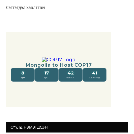
Сэтгэгдэл хаалттай
СҮҮЛД НЭМЭГДСЭН