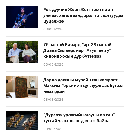
Рок дуучин Жоан Жетт гэмтлийн
улмаас хагалгаанд орж, тоглолтуудаа
цуцалжээ
08/08/2026
76 настай Ричард Гир, 28 настай
Диана Силверс нар “Asymmetry”
кинонд хосын дүр бүтээжээ
08/08/2026
Дорно дахины музейн сан хөмрөгт
Максим Горькийн цуглуулгаас бүтээл
нэмэгдсэн
08/08/2026
“Дүрслэх урлагийн оюуны өв сан”
тусгай үзэсгэлэнг дэлгэж байна
08/08/2026