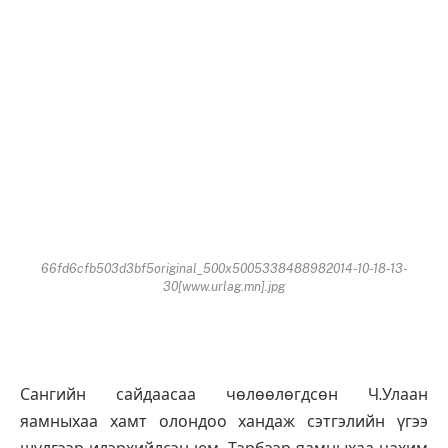
66fd6cfb503d3bf5original_500x5005338488982014-10-18-13-
30[www.urlag.mn].jpg
Сангийн сайдаасаа чөлөөлөгдсөн Ч.Улаан
яамныхаа хамт олондоо хандаж сэтгэлийн үгээ