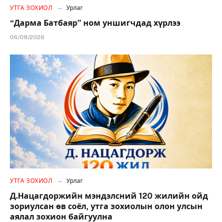
УТГА ЗОХИОЛ
Урлаг
“Дарма Батбаяр” ном уншигчдад хүрлээ
06/08/2026
УТГА ЗОХИОЛ
Урлаг
Д.Нацагдоржийн мэндэлсний 120 жилийн ойд
зориулсан өв соёл, утга зохиолын олон улсын
аялал зохион байгуулна