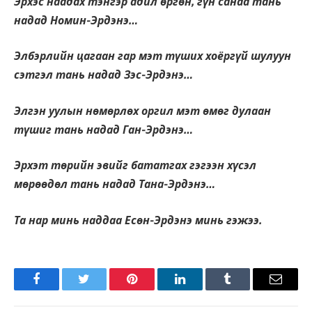
Эрхэс наадах тэнгэр адил өргөн, гүн санаа тань
надад Номин-Эрдэнэ…
Элбэрлийн цагаан гар мэт түших хоёргүй шулуун
сэтгэл тань надад Зэс-Эрдэнэ…
Элгэн уулын нөмөрлөх оргил мэт өмөг дулаан
түшиг тань надад Ган-Эрдэнэ…
Эрхэт төрийн эвийг бататгах гэгээн хүсэл
мөрөөдөл тань надад Тана-Эрдэнэ…
Та нар минь наддаа Есөн-Эрдэнэ минь гэжээ.
Facebook
Twitter
Pinterest
LinkedIn
Tumblr
Имэйл