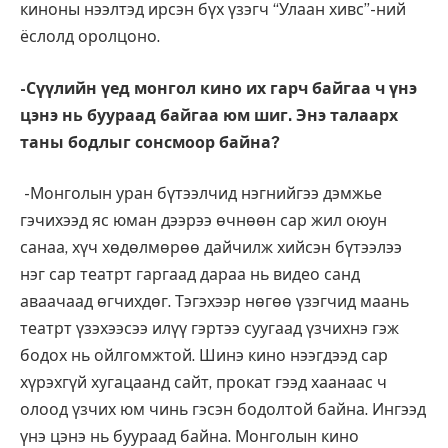
киноны нээлтэд ирсэн бүх үзэгч “Улаан хивс”-ний
ёслолд оролцоно.
-Сүүлийн үед монгол кино их гарч байгаа ч үнэ
цэнэ нь буураад байгаа юм шиг. Энэ талаарх
таны бодлыг сонсмоор байна?
-Монголын уран бүтээлчид нэгнийгээ дэмжье
гэчихээд яс юман дээрээ өчнөөн сар жил оюун
санаа, хүч хөдөлмөрөө дайчилж хийсэн бүтээлээ
нэг сар театрт гаргаад дараа нь видео санд
аваачаад өгчихдөг. Тэгэхээр нөгөө үзэгчид маань
театрт үзэхээсээ илүү гэртээ суугаад үзчихнэ гэж
бодох нь ойлгомжтой. Шинэ кино нээгдээд сар
хүрэхгүй хугацаанд сайт, прокат гээд хаанаас ч
олоод үзчих юм чинь гэсэн бодолтой байна. Ингээд
үнэ цэнэ нь буураад байна. Монголын кино