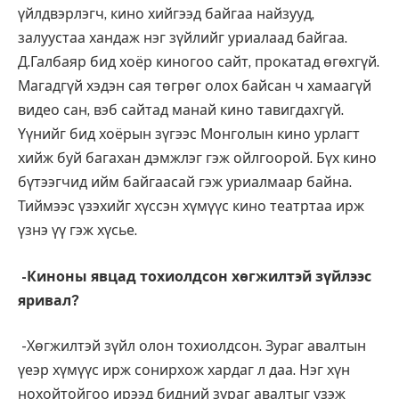
үйлдвэрлэгч, кино хийгээд байгаа найзууд,
залуустаа хандаж нэг зүйлийг уриалаад байгаа.
Д.Галбаяр бид хоёр киногоо сайт, прокатад өгөхгүй.
Магадгүй хэдэн сая төгрөг олох байсан ч хамаагүй
видео сан, вэб сайтад манай кино тавигдахгүй.
Үүнийг бид хоёрын зүгээс Монголын кино урлагт
хийж буй багахан дэмжлэг гэж ойлгоорой. Бүх кино
бүтээгчид ийм байгаасай гэж уриалмаар байна.
Тиймээс үзэхийг хүссэн хүмүүс кино театртаа ирж
үзнэ үү гэж хүсье.
-Киноны явцад тохиолдсон хөгжилтэй зүйлээс
яривал?
-Хөгжилтэй зүйл олон тохиолдсон. Зураг авалтын
үеэр хүмүүс ирж сонирхож хардаг л даа. Нэг хүн
нохойтойгоо ирээд бидний зураг авалтыг үзэж