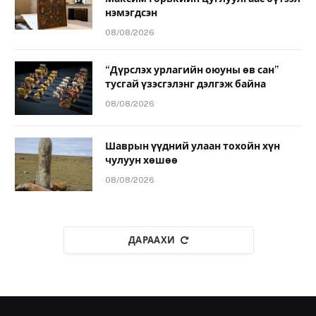
нэмэгдсэн
08/08/2026
“Дүрслэх урлагийн оюуны өв сан”
тусгай үзэсгэлэнг дэлгэж байна
08/08/2026
Шаврын үүдний улаан тохойн хүн
чулуун хөшөө
08/08/2026
ДАРААХИ