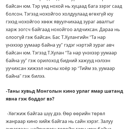
байсан юм. Тэр үед нохой нь хуцаад бага зэрэг саад
болсон. Тэгээд нохойгоо холдуулаад өгөхгүй юу
гэхэд нохойгоо хөөж явуулчихаад зураг авалтыг
харж зогсч байгаад нохойгоо алдчихсан. Дараа нь
олоогүй гэж байсан. Бас Т.Хулангийн “Та нар
үнэхээр уумаар байна уу” гэдэг нэртэй зураг авч
байсан юм. Тэгээд Т.Хулан “Та нар үнэхээр уумаар
байна уу” гэж орилоход бидний хажууд нэлээн
уучихсан хижээл насны хоёр эр “Тийм ээ, уумаар
байна” гэж билээ.
-Таны хувьд Монголын кино урлаг ямар шатанд
явна гэж боддог вэ?
-Хөгжиж байгаа шүү дээ. Өөр өөрийн төрөл
жанраар кино хийж байгаа нь сайн хэрэг. Залуу