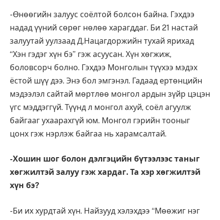
-Өнөөгийн залуус соёлтой болсон байна. Гэхдээ
надад үүний сөрөг нөлөө харагддаг. Би 21 настай
залуутай уулзаад Д.Нацагдоржийн тухай ярихад
“Хэн гэдэг хүн бэ” гэж асуусан. Хүн хөгжиж,
боловсорч болно. Гэхдээ Монголын түүхээ мэдэх
ёстой шүү дээ. Энэ бол эмгэнэл. Гадаад ертөнцийн
мэдээлэл сайтай мөртлөө монгол ардын зүйр цэцэн
үгс мэддэггүй. Түүнд л монгол ахуй, соёл агуулж
байгааг ухаарахгүй юм. Монгол гэрийн тооныг
цонх гэж нэрлэж байгаа нь харамсалтай.
-Хошин шог болон дэлгэцийн бүтээлээс таныг
хөгжилтэй залуу гэж хардаг. Та хэр хөгжилтэй
хүн бэ?
-Би их хурдтай хүн. Найзууд хэлэхдээ “Мөөжиг нэг