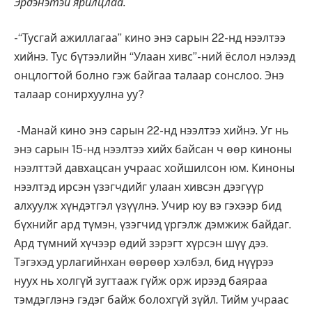
Эрдэнэтэй ярилцлаа.
-“Тусгай ажиллагаа” кино энэ сарын 22-нд нээлтээ
хийнэ. Тус бүтээлийн “Улаан хивс”-ний ёслол нэлээд
онцлогтой болно гэж байгаа талаар сонслоо. Энэ
талаар сонирхуулна уу?
-Манай кино энэ сарын 22-нд нээлтээ хийнэ. Уг нь
энэ сарын 15-нд нээлтээ хийх байсан ч өөр киноны
нээлттэй давхацсан учраас хойшилсон юм. Киноны
нээлтэд ирсэн үзэгчдийг улаан хивсэн дээгүүр
алхуулж хүндэтгэл үзүүлнэ. Учир юу вэ гэхээр бид
бүхнийг ард түмэн, үзэгчид үргэлж дэмжиж байдаг.
Ард түмний хүчээр өдий зэрэгт хүрсэн шүү дээ.
Тэгэхэд урлагийнхан өөрөөр хэлбэл, бид нүүрээ
нуух нь холгүй зугтааж гүйж орж ирээд баяраа
тэмдэглэнэ гэдэг байж болохгүй зүйл. Тийм учраас