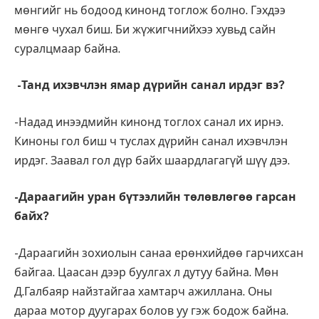
мөнгийг нь бодоод кинонд тоглож болно. Гэхдээ
мөнгө чухал биш. Би жүжигчнийхээ хувьд сайн
суралцмаар байна.
-Танд ихэвчлэн ямар дүрийн санал ирдэг вэ?
-Надад инээдмийн кинонд тоглох санал их ирнэ.
Киноны гол биш ч туслах дүрийн санал ихэвчлэн
ирдэг. Заавал гол дүр байх шаардлагагүй шүү дээ.
-Дараагийн уран бүтээлийн төлөвлөгөө гарсан
байх?
-Дараагийн зохиолын санаа ерөнхийдөө гарчихсан
байгаа. Цаасан дээр буулгах л дутуу байна. Мөн
Д.Галбаяр найзтайгаа хамтарч ажиллана. Оны
дараа мотор дуугарах болов уу гэж бодож байна.