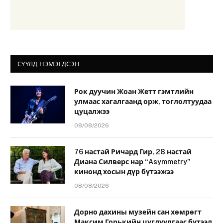
СҮҮЛД НЭМЭГДСЭН
Рок дуучин Жоан Жетт гэмтлийн
улмаас хагалгаанд орж, тоглолтуудаа
цуцалжээ
08/08/2026
76 настай Ричард Гир, 28 настай
Диана Силверс нар “Asymmetry”
кинонд хосын дүр бүтээжээ
08/08/2026
Дорно дахины музейн сан хөмрөгт
Максим Горькийн цуглуулгаас бүтээл