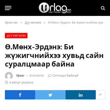
»
»
Урлаг.мн
Дуу хөгжим
Ө.Мөнх-Эрдэнэ: Би жүжигчнийхээ хувьд сайн суралцмаар байна
ДУУ ХӨГЖИМ
Ө.Мөнх-Эрдэнэ: Би
жүжигчнийхээ хувьд сайн
суралцмаар байна
Урлаг
21/10/2014
Сэтгэгдэл байхгүй
4 минут уншина