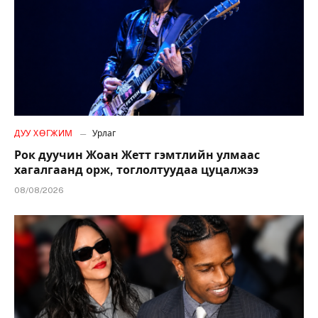
ДУУ ХӨГЖИМ
Урлаг
Рок дуучин Жоан Жетт гэмтлийн улмаас
хагалгаанд орж, тоглолтуудаа цуцалжээ
08/08/2026