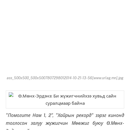
ass_500x500_500x5007807298012014-10-21-13-56[www.urlag.mn].jpg
“Помогите Нам 1, 2”, “Хайрын рекорд” зэрэг кинонд
тоглосон залуу жүжигчин Мөөжиг буюу Ө.Мөнх-