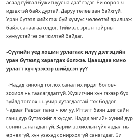
асаад гүйвэл бужигнуулна даа” гэдэг. Би өөрөө ч
идэвхтэй байх дуртай. Даруу төлөв зан байхгүй.
Уран бүтээл хийх гэж буй хүмүүс чөлөөтэй ярилцаж
байж санаагаа олдог. Тиймээс эргэн тойрны
хүмүүстэйгээ хөгжилтэй байдаг.
-Сүүлийн үед хошин урлагаас илүү дэлгэцийн
уран бүтээлд харагдах болжээ. Цаашдаа кино
урлагт хүч үзэхээр шийдсэн үү?
-Надад кинонд тоглох санал их ирдэг боловч
зохиол нь таалагддаггүй. Жүжигчин хүн гэхээр бүх
зүйлд тоглох нь учир дутагдалтай гэж боддог.
Чадвал Равсал панз ч юм уу, Итгэлт баян шиг сайн
ганц дүр бүтээхийг л хүсдэг. Надад энгийн хүний дүр
сонин санагддаггүй. Зарим зохиолын үйл явдал нь
өрнөлгүй, хүн үзэхэд сонирхолгүй санагддаг. Би