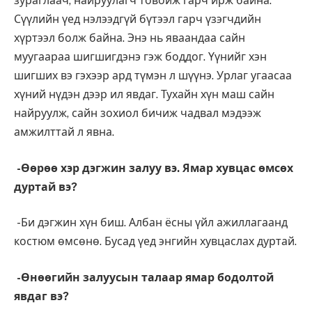
зураглаач, найруулагч товойж гарч ирж байна.
Сүүлийн үед нэлээдгүй бүтээл гарч үзэгчдийн
хүртээл болж байна. Энэ нь яваандаа сайн
муугаараа шигшигдэнэ гэж боддог. Үүнийг хэн
шигших вэ гэхээр ард түмэн л шүүнэ. Урлаг угаасаа
хүний нүдэн дээр ил явдаг. Тухайн хүн маш сайн
найруулж, сайн зохиол бичиж чадвал мэдээж
амжилттай л явна.
-Өөрөө хэр дэгжин залуу вэ. Ямар хувцас өмсөх
дуртай вэ?
-Би дэгжин хүн биш. Албан ёсны үйл ажиллагаанд
костюм өмсөнө. Бусад үед энгийн хувцаслах дуртай.
-Өнөөгийн залуусын талаар ямар бодолтой
явдаг вэ?