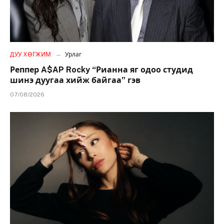
ДУУ ХӨГЖИМ
Урлаг
Реппер A$AP Rocky “Рианна яг одоо студид
шинэ дуугаа хийж байгаа” гэв
07/08/2026