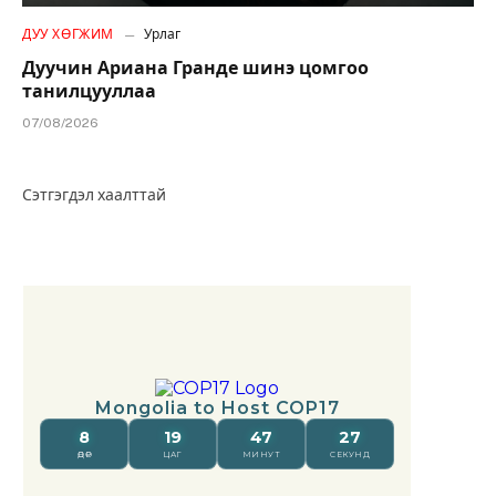
ДУУ ХӨГЖИМ
Урлаг
Дуучин Ариана Гранде шинэ цомгоо
танилцууллаа
07/08/2026
Сэтгэгдэл хаалттай