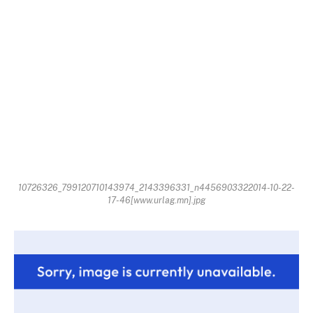
10726326_799120710143974_2143396331_n4456903322014-10-22-
17-46[www.urlag.mn].jpg