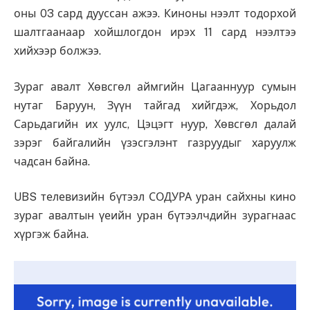
оны 03 сард дууссан ажээ. Киноны нээлт тодорхой
шалтгаанаар хойшлогдон ирэх 11 сард нээлтээ
хийхээр болжээ.
Зураг авалт Хөвсгөл аймгийн Цагааннуур сумын
нутаг Баруун, Зүүн тайгад хийгдэж, Хорьдол
Сарьдагийн их уулс, Цэцэгт нуур, Хөвсгөл далай
зэрэг байгалийн үзэсгэлэнт газруудыг харуулж
чадсан байна.
UBS телевизийн бүтээл СОДУРА уран сайхны кино
зураг авалтын үеийн уран бүтээлчдийн зурагнаас
хүргэж байна.