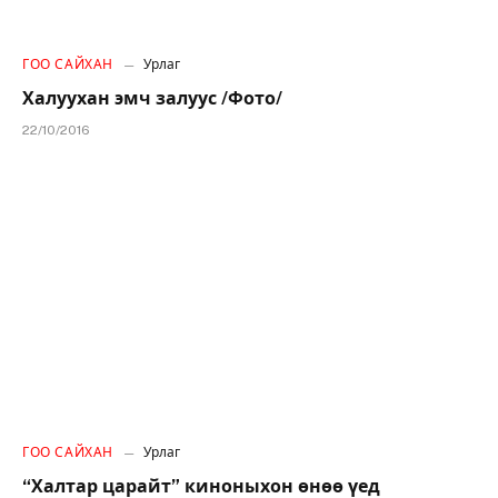
ГОО САЙХАН
Урлаг
Халуухан эмч залуус /Фото/
22/10/2016
ГОО САЙХАН
Урлаг
“Халтар царайт” киноныхон өнөө үед