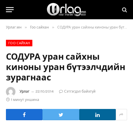
»
»
Урлаг.мн
Гоо сайхан
СОДУРА уран сайхны киноны уран бүтээлчдийн зурагнаас
ГОО САЙХАН
СОДУРА уран сайхны
киноны уран бүтээлчдийн
зурагнаас
Урлаг
22/10/2014
Сэтгэгдэл байхгүй
1 минут уншина