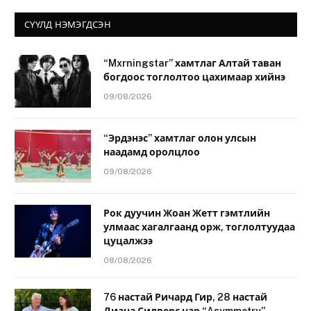
СҮҮЛД НЭМЭГДСЭН
“Mxrningstar” хамтлаг Алтай таван
богдоос тоглолтоо цахимаар хийнэ
09/08/2026
“Эрдэнэс” хамтлаг олон улсын
наадамд оролцлоо
09/08/2026
Рок дуучин Жоан Жетт гэмтлийн
улмаас хагалгаанд орж, тоглолтуудаа
цуцалжээ
08/08/2026
76 настай Ричард Гир, 28 настай
Диана Силверс нар “Asymmetry”