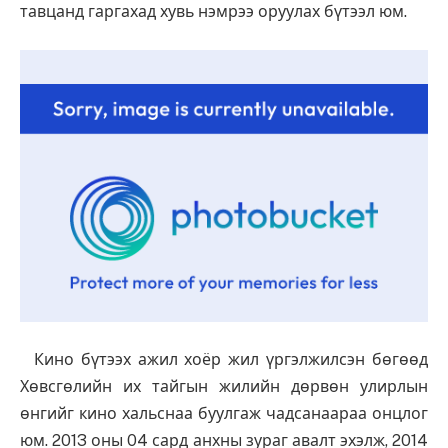
тавцанд гаргахад хувь нэмрээ оруулах бүтээл юм.
Кино бүтээх ажил хоёр жил үргэлжилсэн бөгөөд
Хөвсгөлийн их тайгын жилийн дөрвөн улирлын
өнгийг кино хальснаа буулгаж чадсанаараа онцлог
юм. 2013 оны 04 сард анхны зураг авалт эхэлж, 2014