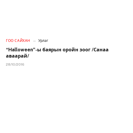
ГОО САЙХАН
Урлаг
“Halloween”-ы баярын оройн зоог /Санаа
аваарай/
28/10/2016