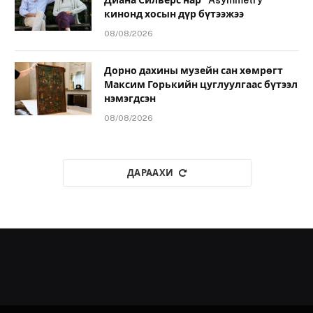
кинонд хосын дүр бүтээжээ
08/08/2026
Дорно дахины музейн сан хөмрөгт
Максим Горькийн цуглуулгаас бүтээл
нэмэгдсэн
08/08/2026
ДАРААХИ