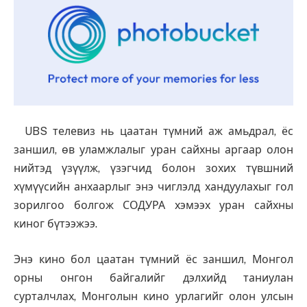
UBS телевиз нь цаатан түмний аж амьдрал, ёс
заншил, өв уламжлалыг уран сайхны аргаар олон
нийтэд үзүүлж, үзэгчид болон зохих түвшний
хүмүүсийн анхаарлыг энэ чиглэлд хандуулахыг гол
зорилгоо болгож СОДУРА хэмээх уран сайхны
киног бүтээжээ.
Энэ кино бол цаатан түмний ёс заншил, Монгол
орны онгон байгалийг дэлхийд таниулан
сурталчлах, Монголын кино урлагийг олон улсын