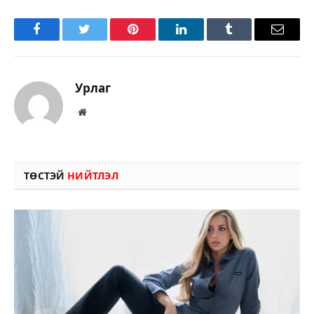
Facebook
Twitter
Pinterest
LinkedIn
Tumblr
Имэйл
Урлаг
Вэбсайт
ТӨСТЭЙ
НИЙТЛЭЛ