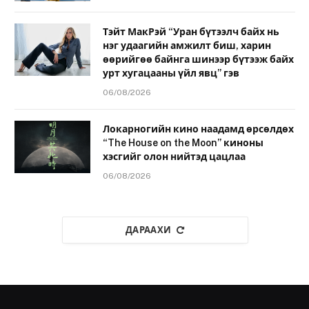
Тэйт МакРэй “Уран бүтээлч байх нь
нэг удаагийн амжилт биш, харин
өөрийгөө байнга шинээр бүтээж байх
урт хугацааны үйл явц” гэв
06/08/2026
Локарногийн кино наадамд өрсөлдөх
“The House on the Moon” киноны
хэсгийг олон нийтэд цацлаа
06/08/2026
ДАРААХИ