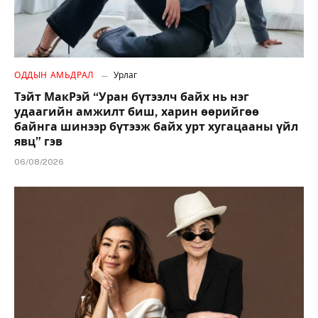
ОДДЫН АМЬДРАЛ
Урлаг
Тэйт МакРэй “Уран бүтээлч байх нь нэг
удаагийн амжилт биш, харин өөрийгөө
байнга шинээр бүтээж байх урт хугацааны үйл
явц” гэв
06/08/2026