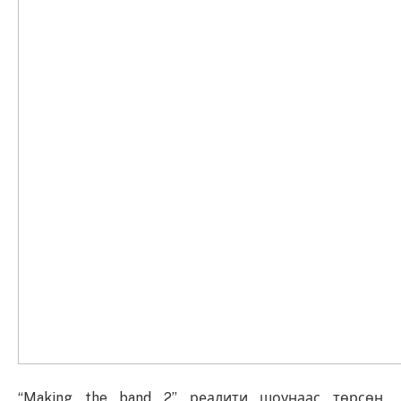
“Making the band 2” реалити шоунаас төрсөн