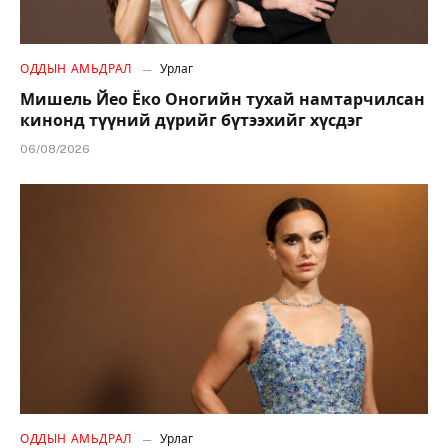
ОДДЫН АМЬДРАЛ
Урлаг
Мишель Йео Ёко Оногийн тухай намтарчилсан
кинонд түүний дүрийг бүтээхийг хүсдэг
06/08/2026
ОДДЫН АМЬДРАЛ
Урлаг