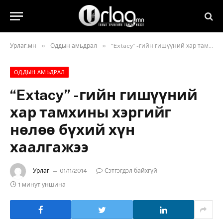
»
»
Урлаг.мн
Оддын амьдрал
“Extacy” -гийн гишүүний хар тамхины хэргийг нөлөө бүхий хүн хаалгажээ
ОДДЫН АМЬДРАЛ
“Extacy” -гийн гишүүний
хар тамхины хэргийг
нөлөө бүхий хүн
хаалгажээ
Урлаг
01/11/2014
Сэтгэгдэл байхгүй
1 минут уншина