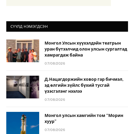
СҮҮЛД НЭМЭГДСЭН
Монгол Улсын хүүхэлдэйн театрын
уран бүтээлчид олон улсын сургалтад
хамрагдаж байна
07/08/2026
Д.Нацагдоржийн ховор гар бичмэл,
эд өлгийн зүйлс бүхий тусгай
үзэсгэлэнг нээлээ
07/08/2026
Монгол улсын хамгийн том “Морин
хуур”
07/08/2026