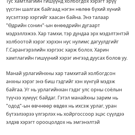
Тус хамтлагийн гишүүнд холбогдох хэрэгт эрүү
үүсгэн шалгаж байгаад нэгэн нөлөө бүхий хүний
хүсэлтээр хэргийг хаасан байна. Энэ талаар
"Өдрийн сонин"-ын өнөөдрийн дугаарт
мэдээллэжээ. Хар тамхи, тэр дундаа эрх мэдэлтэнтэй
холбоотой хэрэг хэрхэн нус нулимс дагуулдгийг
Г.Сарангэрэлийн хэргээс харж болох. Харин
хамтлагийн гишүүний хэрэг ингээд дуусах болов уу.
Манай урлагийнхны хар тамхитай холбогдсон
анхны хэрэг энэ биш гэдгийг хэн хүнгүй мэдэж
байгаа. Уг нь урлагийнхан гэдэг улс орны соёлын
түүчээ хүмүүс байдаг. Гэтэл манайхны зарим нь
"одод"-ын өвчнөөр өвдөх нь ихсэж урлаг, уран
бүтээлээрээ үлгэрлэх нь хойргоссоор эцэс сүүлдээ
элдэв хэрэгт орооцолдох нь эмгэнэлтэй