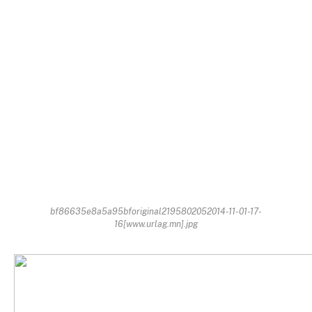
bf86635e8a5a95bforiginal2195802052014-11-01-17-
16[www.urlag.mn].jpg