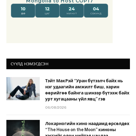
СҮҮЛД НЭМЭГДСЭН
Тэйт МакРэй “Уран бүтээлч байх нь
нэг удаагийн амжилт биш, харин
өөрийгөө байнга шинээр бүтээж байх
урт хугацааны үйл явц” гэв
06/08/2026
Локарногийн кино наадамд өрсөлдөх
“The House on the Moon” киноны
хэсгийг олон нийтэд цацлаа