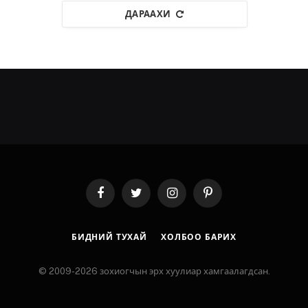
ДАРААХИ
Facebook
Twitter
Instagram
Pinterest
БИДНИЙ ТУХАЙ
ХОЛБОО БАРИХ
© 2009-2026 зохиогчын эрх хуулиар хамгаалагдсан.