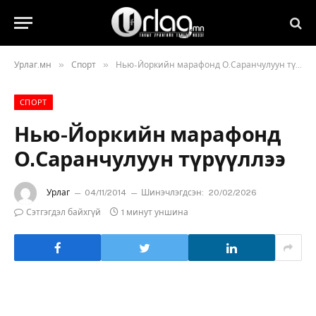
»
»
Урлаг.мн
Спорт
Нью-Йоркийн марафонд О.Саранчулуун түрүүллээ
СПОРТ
Нью-Йоркийн марафонд
О.Саранчулуун түрүүллээ
Урлаг
04/11/2014
Шинэчлэгдсэн:
20/02/2026
Сэтгэгдэл байхгүй
1 минут уншина