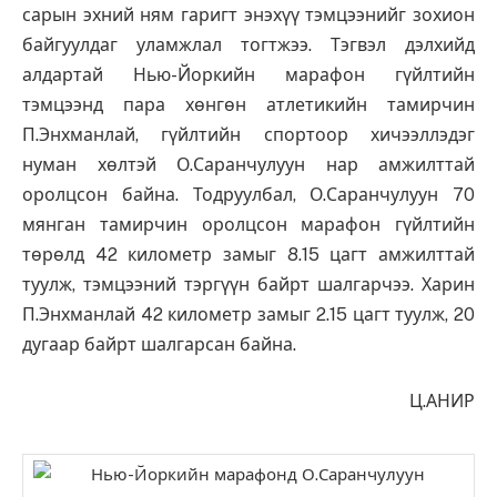
сарын эхний ням гаригт энэхүү тэмцээнийг зохион
байгуулдаг уламжлал тогтжээ. Тэгвэл дэлхийд
алдартай Нью-Йоркийн марафон гүйлтийн
тэмцээнд пара хөнгөн атлетикийн тамирчин
П.Энхманлай, гүйлтийн спортоор хичээллэдэг
нуман хөлтэй О.Саранчулуун нар амжилттай
оролцсон байна. Тодруулбал, О.Саранчулуун 70
мянган тамирчин оролцсон марафон гүйлтийн
төрөлд 42 километр замыг 8.15 цагт амжилттай
туулж, тэмцээний тэргүүн байрт шалгарчээ. Харин
П.Энхманлай 42 километр замыг 2.15 цагт туулж, 20
дугаар байрт шалгарсан байна.
Ц.АНИР