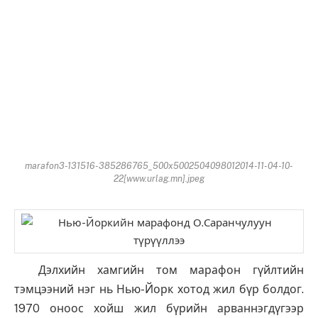
marafon3-131516-385286765_500x5002504098012014-11-04-10-
22[www.urlag.mn].jpeg
Дэлхийн хамгийн том марафон гүйлтийн
тэмцээний нэг нь Нью-Йорк хотод жил бүр болдог.
1970 оноос хойш жил бүрийн арваннэгдүгээр