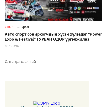
СПОРТ
Урлаг
Авто спорт сонирхогчдын хүсэн хүлээдэг “Power
Expo & Festival” ГУРВАН ӨДӨР үргэлжилнэ
05/05/2026
Сэтгэгдэл хаалттай