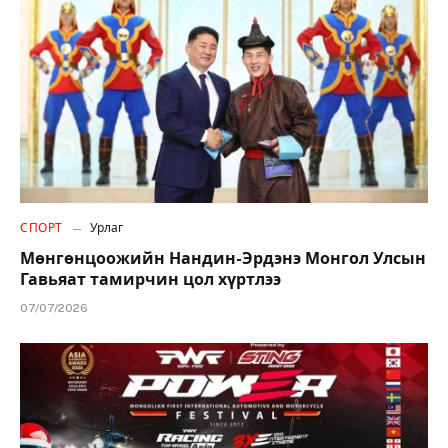
СПОРТ
Урлаг
Мөнгөнцоожийн Нандин-Эрдэнэ Монгол Улсын
Гавьяат тамирчин цол хүртлээ
07/07/2026