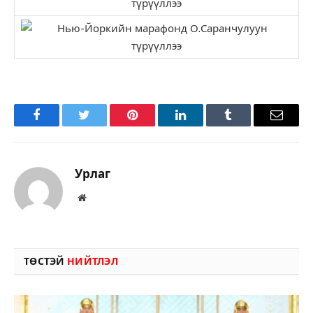
Facebook
Twitter
Pinterest
LinkedIn
Tumblr
Имэйл
Урлаг
Вэбсайт
ТӨСТЭЙ
НИЙТЛЭЛ