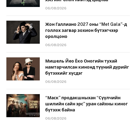
06/08/2026
Жон Галлиано 2027 оны “Met Gala”-д
голлох загвар зохион бүтээгчээр
оролцоно
06/08/2026
Мишель Йео Ёко Оногийн тухай
намтарчилсан кинонд түүний дүрийг
бүтээхийг хүсдэг
06/08/2026
“Маск” продакшныхан “Сүүлчийн
шилийн сайн эрс” уран сайхны киног
бүтээж байна
06/08/2026