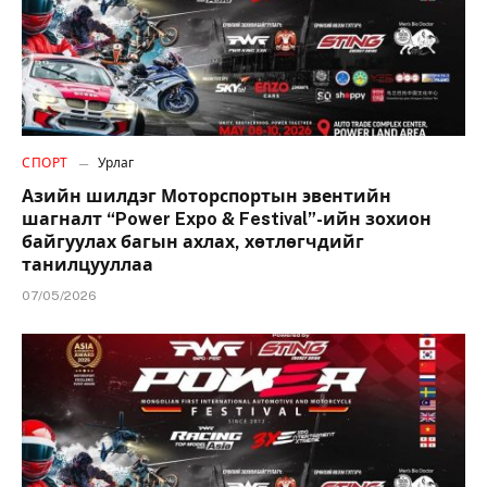
СПОРТ
Урлаг
Азийн шилдэг Моторспортын эвентийн
шагналт “Power Expo & Festival”-ийн зохион
байгуулах багын ахлах, хөтлөгчдийг
танилцууллаа
07/05/2026