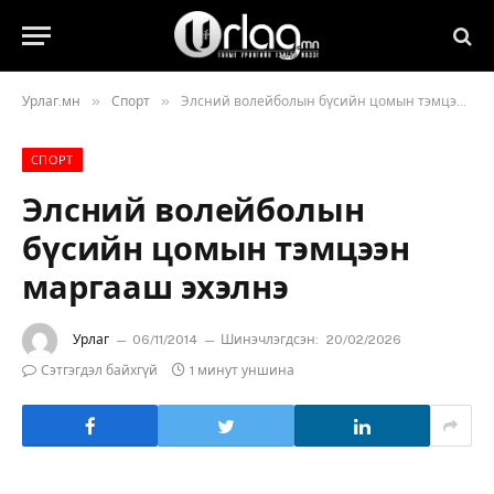
»
»
Урлаг.мн
Спорт
Элсний волейболын бүсийн цомын тэмцээн маргааш эхэлнэ
СПОРТ
Элсний волейболын
бүсийн цомын тэмцээн
маргааш эхэлнэ
Урлаг
06/11/2014
Шинэчлэгдсэн:
20/02/2026
Сэтгэгдэл байхгүй
1 минут уншина