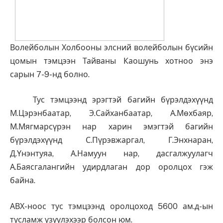
Волейболын Холбооны элсний волейболын бүсийн
цомын тэмцээн Тайваны Каошунь хотноо энэ
сарын 7-9-нд болно.
Тус тэмцээнд эрэгтэй багийн бүрэлдэхүүнд
М.Цэрэнбаатар, Э.Сайханбаатар, А.Мөхбаяр,
М.Мягмарсүрэн нар харин эмэгтэй багийн
бүрэлдэхүүнд С.Пүрэвжаргал, Г.Энхнаран,
Д.Үнэнтуяа, А.Намуун нар, дасгалжуулагч
А.Баясгалангийн удирдлаган дор оролцох гэж
байна.
АВХ-ноос тус тэмцээнд оролцоход 5600 ам.д-ын
тусламж үзүүлэхээр болсон юм.