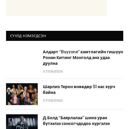
СҮҮЛД НЭМЭГДСЭН
Алдарт “Boyzone” хамтлагийн гишүүн
Ронан Китинг Монголд анх удаа
дуулна
07/08/2026
Шарлиз Терон өнөөдөр 51 нас хүрч
байна
07/08/2026
Д.Болд “Баярлалаа” шинэ уран
бүтээлээ сонсогчдодоо хүргэлээ