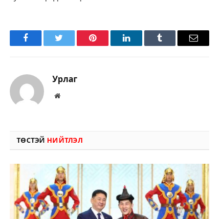
Facebook
Twitter
Pinterest
LinkedIn
Tumblr
Имэйл
Урлаг
Вэбсайт
ТӨСТЭЙ
НИЙТЛЭЛ