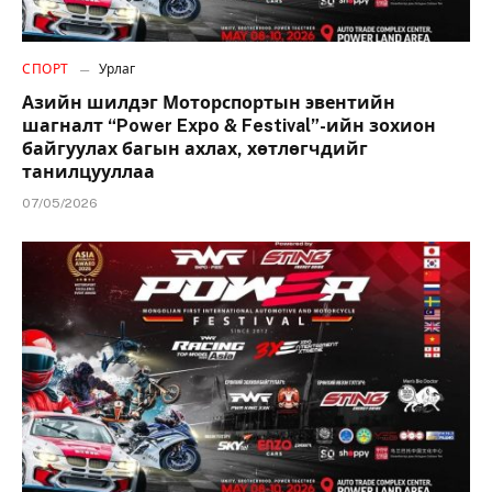
СПОРТ
Урлаг
Азийн шилдэг Моторспортын эвентийн
шагналт “Power Expo & Festival”-ийн зохион
байгуулах багын ахлах, хөтлөгчдийг
танилцууллаа
07/05/2026