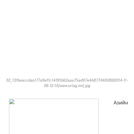
32_13fbeaccdaa177a9ef1c14f81b62aaa75ad97e4b8774692882014-11-
06-12-14[www.urlag.mn].jpg
Азийн