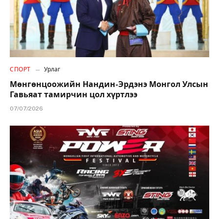
СПОРТ
Урлаг
Мөнгөнцоожийн Нандин-Эрдэнэ Монгол Улсын
Гавьяат тамирчин цол хүртлээ
07/07/2026