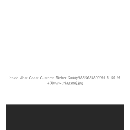
Inside-West-Coast-Customs-Bieber-Caddy9886681802014-11-06-14-
43[www.urlag.mn].jpg