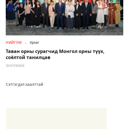
НИЙГЭМ
Урлаг
Таван орны сурагчид Монгол орны түүх,
соёлтой танилцав
31/07/2026
Сэтгэгдэл хаалттай