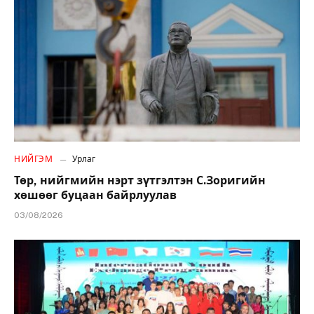
НИЙГЭМ
Урлаг
Төр, нийгмийн нэрт зүтгэлтэн С.Зоригийн
хөшөөг буцаан байрлуулав
03/08/2026