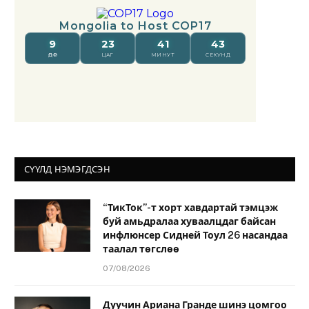
СҮҮЛД НЭМЭГДСЭН
“ТикТок”-т хорт хавдартай тэмцэж
буй амьдралаа хуваалцдаг байсан
инфлюнсер Сидней Тоул 26 насандаа
таалал төгслөө
07/08/2026
Дуучин Ариана Гранде шинэ цомгоо