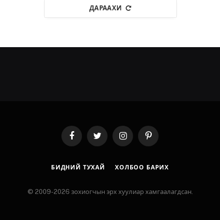
ДАРААХИ
Facebook
Twitter
Instagram
Pinterest
БИДНИЙ ТУХАЙ
ХОЛБОО БАРИХ
© 2009-2026 зохиогчын эрх хуулиар хамгаалагдсан.