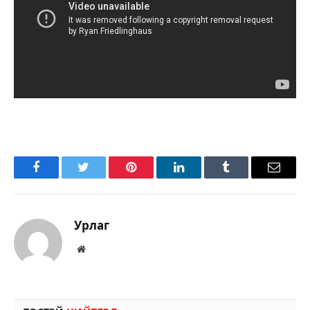
Facebook
Twitter
Pinterest
LinkedIn
Tumblr
Имэйл
Урлаг
Вэбсайт