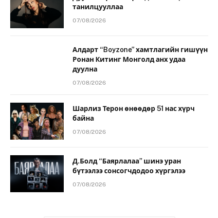
танилцууллаа
07/08/2026
Алдарт “Boyzone” хамтлагийн гишүүн
Ронан Китинг Монголд анх удаа
дуулна
07/08/2026
Шарлиз Терон өнөөдөр 51 нас хүрч
байна
07/08/2026
Д.Болд “Баярлалаа” шинэ уран
бүтээлээ сонсогчдодоо хүргэлээ
07/08/2026