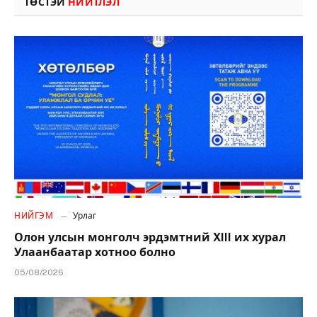
ТӨСТЭЙ
НИЙТЛЭЛ
НИЙГЭМ
Урлаг
Олон улсын монголч эрдэмтний XIII их хурал
Улаанбаатар хотноо болно
05/08/2026