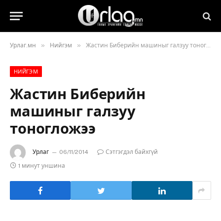
»
»
Урлаг.мн
Нийгэм
Жастин Биберийн машиныг галзуу тоногложээ
НИЙГЭМ
Жастин Биберийн
машиныг галзуу
тоногложээ
Урлаг
06/11/2014
Сэтгэгдэл байхгүй
1 минут уншина