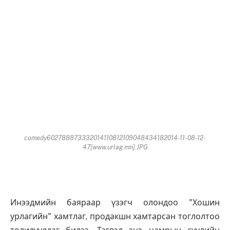
comedy602788873332014110812109048434182014-11-08-12-
47[www.urlag.mn].JPG
Инээдмийн баяраар үзэгч олондоо "Хошин
урлагийн" хамтлаг, продакшн хамтарсан тоглолтоо