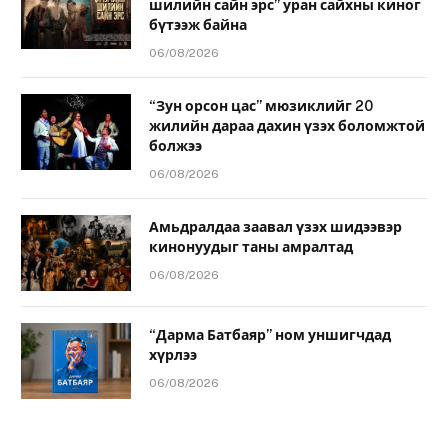
шилийн сайн эрс” уран сайхны киног
бүтээж байна
06/08/2026
“Зун орсон цас” мюзиклийг 20
жилийн дараа дахин үзэх боломжтой
болжээ
06/08/2026
Амьдралдаа заавал үзэх шидээвэр
кинонуудыг таны амралтад
06/08/2026
“Дарма Батбаяр” ном уншигчдад
хүрлээ
06/08/2026