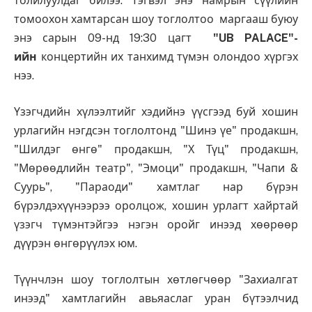
толилуулдаг билээ. Тэгвэл энэ намрын сүүлийн
томоохон хамтарсан шоу тоглолтоо маргааш буюу
энэ сарын 09-нд 19:30 цагт
"UB PALACE"-
ийн
концертийн их танхимд түмэн олондоо хүргэх
нээ.
Үзэгчдийн хүлээлтийг хэдийнэ үүсгээд буй хошин
урлагийн нэгдсэн тоглолтонд "Шинэ үе" продакшн,
"Шилдэг өнгө" продакшн, "Х Түц" продакшн,
"Мөрөөдлийн театр", "Эмоци" продакшн, "Чапи &
Суурь", "Параоди" хамтлаг нар бүрэн
бүрэлдэхүүнээрээ оролцож, хошин урлагт хайртай
үзэгч түмэнтэйгээ нэгэн оройг инээд хөөрөөр
дүүрэн өнгөрүүлэх юм.
Түүнчлэн шоу тоглолтын хөтлөгчөөр "Захиалгат
инээд" хамтлагийн авьяаслаг уран бүтээлчид