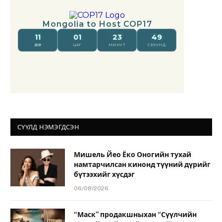
СҮҮЛД НЭМЭГДСЭН
Мишель Йео Ёко Оногийн тухай
намтарчилсан кинонд түүний дүрийг
бүтээхийг хүсдэг
06/08/2026
“Маск” продакшныхан “Сүүлчийн