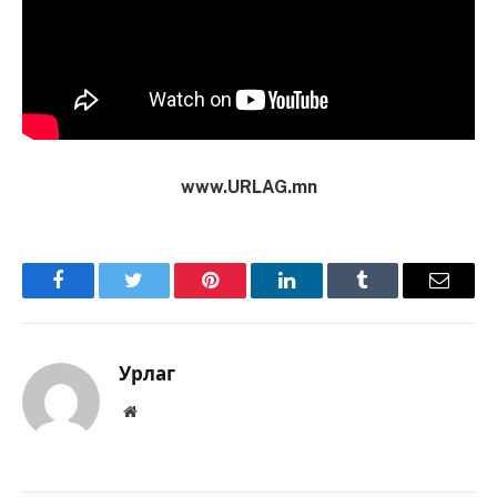
www.URLAG.mn
Facebook
Twitter
Pinterest
LinkedIn
Tumblr
Имэйл
Урлаг
Вэбсайт