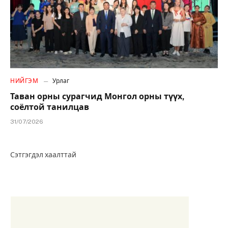
НИЙГЭМ
Урлаг
Таван орны сурагчид Монгол орны түүх,
соёлтой танилцав
31/07/2026
Сэтгэгдэл хаалттай