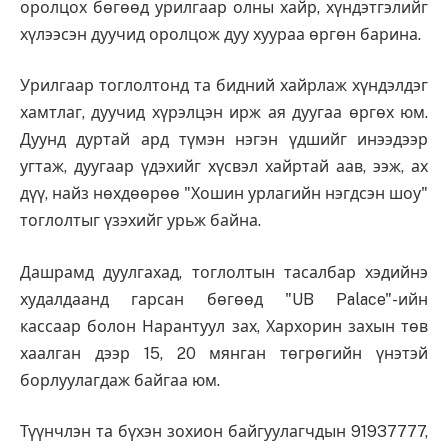
оролцох бөгөөд урилгаар олны хайр, хүндэтгэлийг
хүлээсэн дуучид оролцож дуу хуураа өргөн барина.
Урилгаар тоглолтонд та бидний хайрлаж хүндэлдэг
хамтлаг, дуучид хүрэлцэн ирж ая дуугаа өргөх юм.
Дуунд дуртай ард түмэн нэгэн үдшийг инээдээр
угтаж, дуугаар үдэхийг хүсвэл хайртай аав, ээж, ах
дүү, найз нөхдөөрөө "Хошин урлагийн нэгдсэн шоу"
тоглолтыг үзэхийг урьж байна.
Дашрамд дуулгахад, тоглолтын тасалбар хэдийнэ
худалдаанд гарсан бөгөөд "UB Palace"-ийн
кассаар болон Нарантуул зах, Хархорин захын төв
хаалган дээр 15, 20 мянган төгрөгийн үнэтэй
борлуулагдаж байгаа юм.
Түүнчлэн та бүхэн зохион байгуулагчдын 91937777,