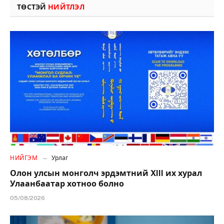
ТӨСТЭЙ
НИЙТЛЭЛ
НИЙГЭМ
Урлаг
Олон улсын монголч эрдэмтний XIII их хурал
Улаанбаатар хотноо болно
05/08/2026