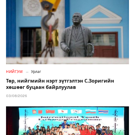
НИЙГЭМ
Урлаг
Төр, нийгмийн нэрт зүтгэлтэн С.Зоригийн
хөшөөг буцаан байрлуулав
03/08/2026