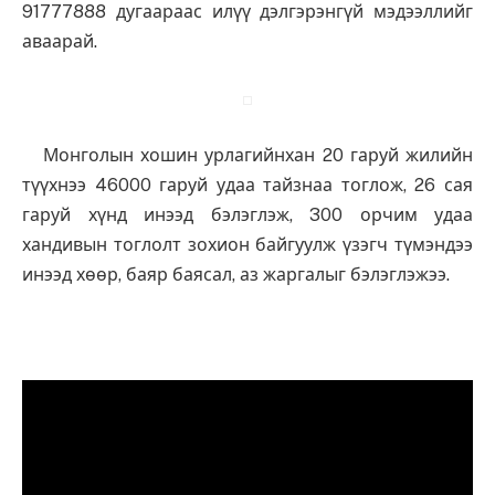
91777888 дугаараас илүү дэлгэрэнгүй мэдээллийг
аваарай.
Монголын хошин урлагийнхан 20 гаруй жилийн
түүхнээ 46000 гаруй удаа тайзнаа тоглож, 26 сая
гаруй хүнд инээд бэлэглэж, 300 орчим удаа
хандивын тоглолт зохион байгуулж үзэгч түмэндээ
инээд хөөр, баяр баясал, аз жаргалыг бэлэглэжээ.