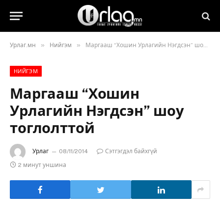
»
»
Урлаг.мн
Нийгэм
Маргааш “Хошин Урлагийн Нэгдсэн” шоу тоглолттой
НИЙГЭМ
Маргааш “Хошин
Урлагийн Нэгдсэн” шоу
тоглолттой
Урлаг
08/11/2014
Сэтгэгдэл байхгүй
2 минут уншина