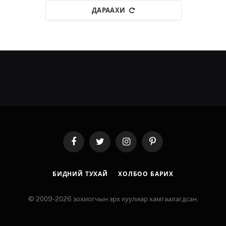
ДАРААХИ
Facebook
Twitter
Instagram
Pinterest
БИДНИЙ ТУХАЙ
ХОЛБОО БАРИХ
© 2009-2026 зохиогчын эрх хуулиар хамгаалагдсан.