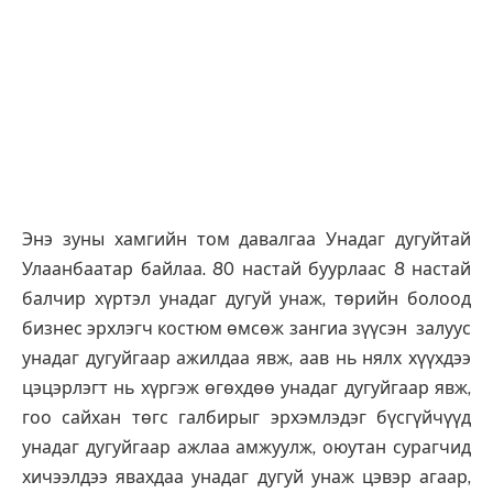
Энэ зуны хамгийн том давалгаа Унадаг дугуйтай
Улаанбаатар байлаа. 80 настай буурлаас 8 настай
балчир хүртэл унадаг дугуй унаж, төрийн болоод
бизнес эрхлэгч костюм өмсөж зангиа зүүсэн залуус
унадаг дугуйгаар ажилдаа явж, аав нь нялх хүүхдээ
цэцэрлэгт нь хүргэж өгөхдөө унадаг дугуйгаар явж,
гоо сайхан төгс галбирыг эрхэмлэдэг бүсгүйчүүд
унадаг дугуйгаар ажлаа амжуулж, оюутан сурагчид
хичээлдээ явахдаа унадаг дугуй унаж цэвэр агаар,