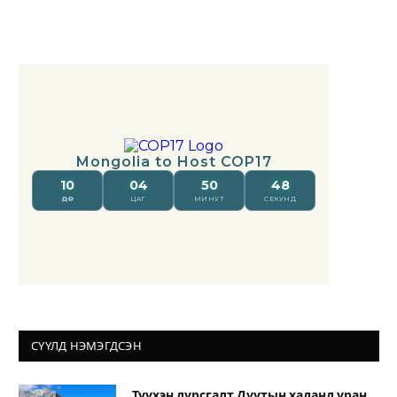
СҮҮЛД НЭМЭГДСЭН
Түүхэн дурсгалт Дуутын хаданд уран