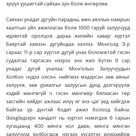
эрүүл уушигтай сайхан зун болж өнгөрлөө.
Саяхан унадаг дугуйн парадны, мөн аяллын намрын
хаалтын үйл ажиллагаа болж 1000 гаруй залуучууд
идэвхтэй оролцож дараа жилийн хавар хүртэл
баяртай хэмээн дугуйндаа хэллээ. Монголд 3-р
сараас 11-р сар хүртэл дугуй унах боломжтой гэсэн
судалгаа гаргасан нээрээ энэ жил бүтэн 9 сар
унадаг дугуй уналаа. Монголын Залуучуудын
Холбоо нүдээ олсон, нийгмээ мэдэрсэн зөв аяныг
эхлүүлж, зөв уриалгыг залуусын дунд дэлгэрүүлж
хэдий мөнгөгүй ч гэсэн мөнгөөр бялхасан төр
засгийн хийдэг ажлаас илүү яг энэ цаг үед хийгдэж
байгаа үр дүнтэй бодит ажил болоод байна.
Googleдээрх хандалт нь хүртэл нэмэгдэж 6 сарын
хугацаанд 400 мянга хол давж, мянга мянган
залуучууд холбогдож нэгдэх хүсэлтээ илэрхийлж