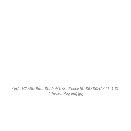
4c01ab3159995eb18bf7ad4b78edfed05199893802014-11-11-10-
01[www.urlag.mn].jpg