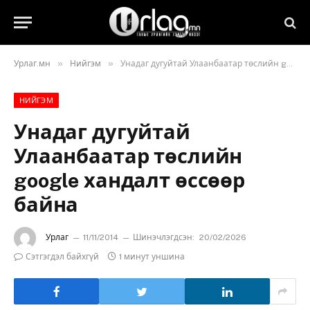
»
»
Урлаг.мн
Нийгэм
Унадаг дугуйтай Улаанбаатар төслийн google хандалт өссөөр байна
НИЙГЭМ
Унадаг дугуйтай
Улаанбаатар төслийн
google хандалт өссөөр
байна
Урлаг
11/11/2014
Шинэчлэгдсэн:
20/02/2026
Сэтгэгдэл байхгүй
1 минут уншина