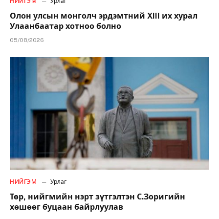
НИЙГЭМ
Урлаг
Олон улсын монголч эрдэмтний XIII их хурал
Улаанбаатар хотноо болно
05/08/2026
НИЙГЭМ
Урлаг
Төр, нийгмийн нэрт зүтгэлтэн С.Зоригийн
хөшөөг буцаан байрлуулав