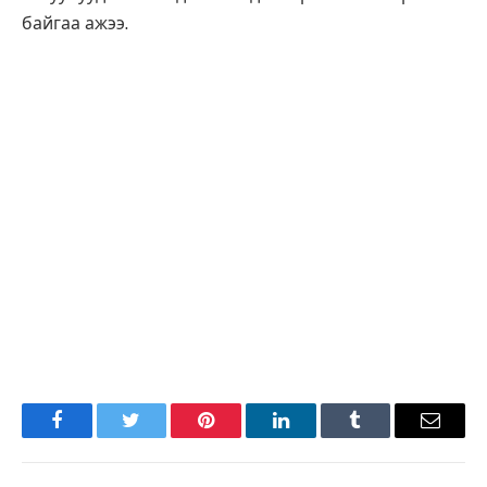
байгаа ажээ.
Facebook
Twitter
Pinterest
LinkedIn
Tumblr
Имэйл