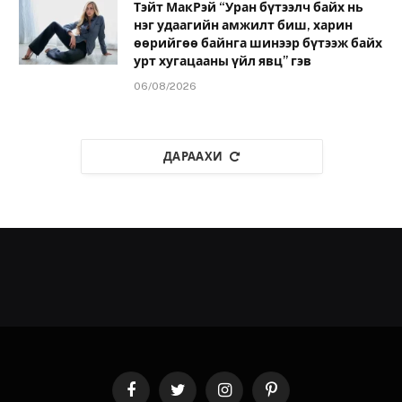
Тэйт МакРэй “Уран бүтээлч байх нь
нэг удаагийн амжилт биш, харин
өөрийгөө байнга шинээр бүтээж байх
урт хугацааны үйл явц” гэв
06/08/2026
ДАРААХИ
Facebook
Twitter
Instagram
Pinterest