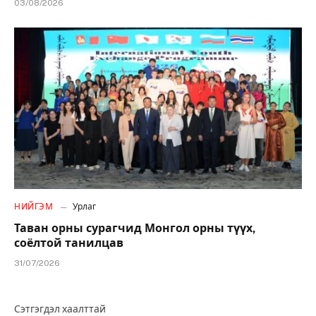
03/08/2026
НИЙГЭМ
Урлаг
Таван орны сурагчид Монгол орны түүх,
соёлтой танилцав
31/07/2026
Сэтгэгдэл хаалттай