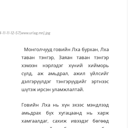
-11-11-12-57[www.urlag.mn].jpg
Монголчууд говийн Лха бурхан, Лха
таван тэнгэр, Заяан таван тэнгэр
хэмээн нэрлэдэг хүний хийморь
сүлд, аж амьдрал, ажил үйлсийг
дэлгэрүүлдэг тэнгэрүүдийг эртнээс
шүтэж ирсэн уламжлалтай.
Говийн Лха нь хүн эхээс мэндлээд
амьдрах бүх хугацаанд нь харж
хамгаалдаг, сахиж ивээдэг бөгөөд