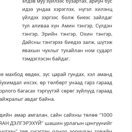
элдэв муу зүйлээс бузартах, ариун бус
идээ ундаа хэрэглэх, нүгэл хилэнц
үйлдэх зэргээс болж биеэс зайлдаг
тул аливаа хүн Амин тэнгэр, Сүлдэн
тэнгэр, Эрийн тэнгэр, Охин тэнгэр,
Дайсны тэнгэрээ биедээ залж, шүтэж
явахын чухлыг тухайлан ном сударт
тэмдэглэсэн байдаг.
ие махбод өвдөх, зүс царай гундах, хэл аманд
 бухимдал ихсэх, өр төлбөрт унаад гарз гараад
орлого багасах тэргүүтэй сөрөг зүйлүүд гараад
сайжралыг авдаг байна.
дийн амар амгалан, сайн сайхны төлөө “1000
АЯАН ДЭЛГЭРЭХҮЙ” шашин урлагын цэнгүүнийг
үтээн” төв сүсэгтэн олноо зориулан говийн