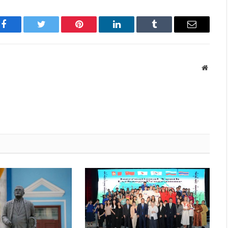
Facebook
Twitter
Pinterest
LinkedIn
Tumblr
Имэйл
Вэбса