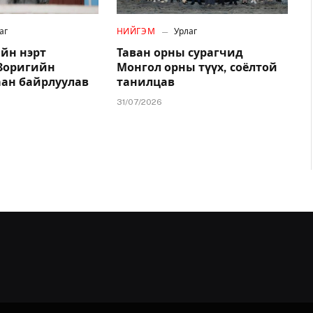
аг
НИЙГЭМ
Урлаг
йн нэрт
Таван орны сурагчид
.Зоригийн
Монгол орны түүх, соёлтой
аан байрлуулав
танилцав
31/07/2026