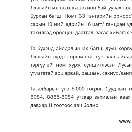
Лхагийн их тахилга зохион байгуулах гэж
Бурхан багш “Номт 33 тэнгэрийн орноос”
сарын 13 ний өдрийн 16 цагт/ ганцхан у
тахилгад оролцон даатгал, засал хийлгэх
Та бүхэнд айлдалын их багш, дуун хөрвү
Лхагийн хүрдэн оршивой” сургааль айлда
тэргүүтэй ном хурж сүншиглэсэн Лусын
утлагатай арц арвай, рашаан, сахиус /занги
Тасалбарын үнэ 5.000 төгрөг. Суудлын т
8084, 8885-8084 утсаар захиалан авах
давхар 11 тоотоос авч болно.
www.