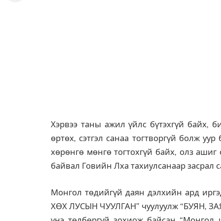
Хэрвээ таны ажил үйлс бүтэхгүй байх, б
өртөх, сэтгэл санаа тогтворгүй болж уур
хөрөнгө мөнгө тогтохгүй байх, олз ашиг 
байвал Говийн Лха тахиулсанаар засрал 
Монгол төдийгүй даян дэлхийн ард иргэ
ХӨХ ЛУСЫН ЧУУЛГАН” чуулуулж “БУЯН, З
үнэ төлбөргүй зохиож байсан “Монгол ш