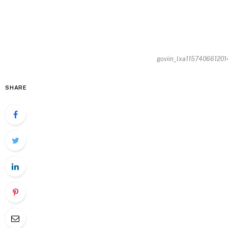
goviin_lxa1157406612014
SHARE