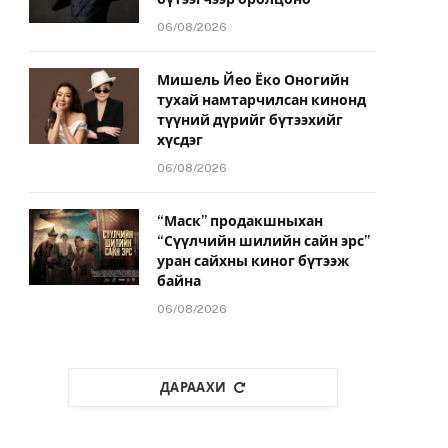
06/08/2026
Мишель Йео Ёко Оногийн
тухай намтарчилсан кинонд
түүний дүрийг бүтээхийг
хүсдэг
06/08/2026
“Маск” продакшныхан
“Сүүлчийн шилийн сайн эрс”
уран сайхны киног бүтээж
байна
06/08/2026
ДАРААХИ