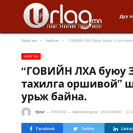
Дуу 
»
»
Урлаг.мн
Нийгэм
“ГОВИЙН ЛХА буюу Заяан 5 тэнгэрий
НИЙГЭМ
“ГОВИЙН ЛХА буюу З
тахилга оршивой” 
урьж байна.
Урлаг
11/11/2014
Шинэчлэгдсэн:
20/02/2026
Facebook
Twitter
Linke