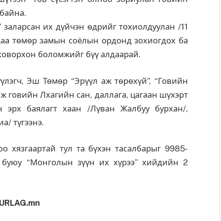
 байна.
 заларсан их дүйчэн өдрийг тохиолдуулан /11
даа төмөр замын соёлын ордонд зохиогдох ба
 ховорхон боломжийг бүү алдаарай.
үлэгч, Эш Төмөр “Эрүүл аж төрөхүй”, “Говийн
ж говийн Лхагийн сан, даллага, цагаан шүхэрт
 эрх баялагт хаан /Лүван Жалбуу бурхан/,
а/ түгээнэ.
оо хязгаартай тул та бүхэн тасалбарыг 9985-
 буюу “Монголын зүүн их хүрээ” хийдийн 2
URLAG.mn