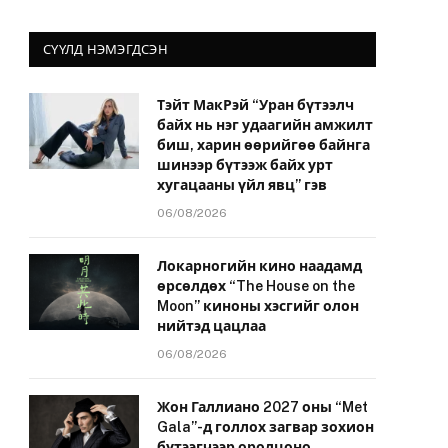
СҮҮЛД НЭМЭГДСЭН
Тэйт МакРэй “Уран бүтээлч
байх нь нэг удаагийн амжилт
биш, харин өөрийгөө байнга
шинээр бүтээж байх урт
хугацааны үйл явц” гэв
06/08/2026
Локарногийн кино наадамд
өрсөлдөх “The House on the
Moon” киноны хэсгийг олон
нийтэд цацлаа
06/08/2026
Жон Галлиано 2027 оны “Met
Gala”-д голлох загвар зохион
бүтээгчээр оролцоно