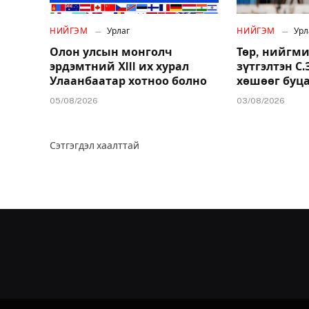
НИЙГЭМ
Урлаг
НИЙГЭМ
Урл
Олон улсын монголч
Төр, нийгми
эрдэмтний XIII их хурал
зүтгэлтэн С
Улаанбаатар хотноо болно
хөшөөг буц
05/08/2026
03/08/2026
Сэтгэгдэл хаалттай