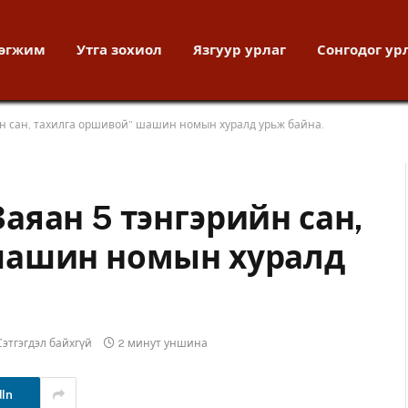
хөгжим
Утга зохиол
Язгуур урлаг
Сонгодог ур
н сан, тахилга оршивой” шашин номын хуралд урьж байна.
аяан 5 тэнгэрийн сан,
шашин номын хуралд
Сэтгэгдэл байхгүй
2 минут уншина
dIn