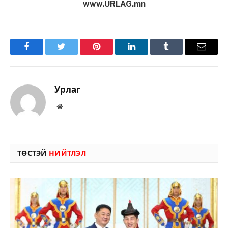
www.URLAG.mn
Facebook
Twitter
Pinterest
LinkedIn
Tumblr
Имэйл
Урлаг
Вэбсайт
ТӨСТЭЙ
НИЙТЛЭЛ