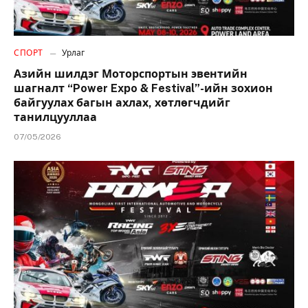
СПОРТ
Урлаг
Азийн шилдэг Моторспортын эвентийн
шагналт “Power Expo & Festival”-ийн зохион
байгуулах багын ахлах, хөтлөгчдийг
танилцууллаа
07/05/2026