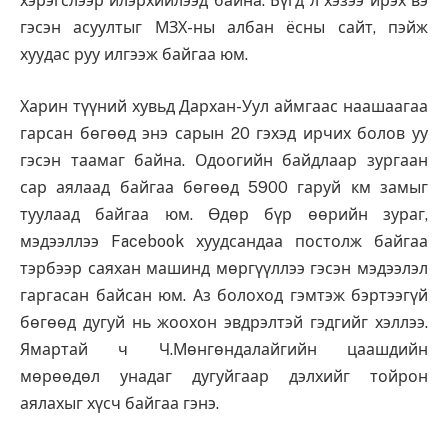
хэрэгслээр илэрхийлээд байна. Бүгд л хэзээ ирэх вэ
гэсэн асуултыг МЗХ-ны албан ёсны сайт, пэйж
хуудас руу илгээж байгаа юм.
Харин түүний хувьд Дархан-Уул аймгаас наашаагаа
гарсан бөгөөд энэ сарын 20 гэхэд ирчих болов уу
гэсэн таамаг байна. Одоогийн байдлаар зургаан
сар аялаад байгаа бөгөөд 5900 гаруй км замыг
туулаад байгаа юм. Өдөр бүр өөрийн зураг,
мэдээллээ Facebook хуудсандаа постолж байгаа
тэрбээр саяхан машинд мөргүүллээ гэсэн мэдээлэл
гаргасан байсан юм. Аз болоход гэмтэж бэртээгүй
бөгөөд дугуй нь жоохон эвдрэлтэй гэдгийг хэллээ.
Ямартай ч Ч.Мөнгөндалайгийн цаашдийн
мөрөөдөл унадаг дугуйгаар дэлхийг тойрон
аялахыг хүсч байгаа гэнэ.