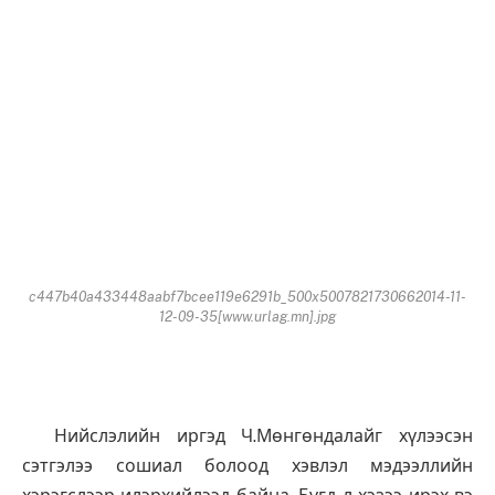
c447b40a433448aabf7bcee119e6291b_500x5007821730662014-11-
12-09-35[www.urlag.mn].jpg
Нийслэлийн иргэд Ч.Мөнгөндалайг хүлээсэн
сэтгэлээ сошиал болоод хэвлэл мэдээллийн