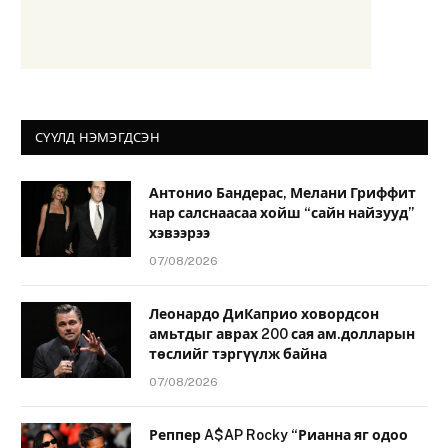
СҮҮЛД НЭМЭГДСЭН
Антонио Бандерас, Мелани Гриффит
нар салснаасаа хойш “сайн найзууд”
хэвээрээ
07/08/2026
Леонардо ДиКаприо ховордсон
амьтдыг аврах 200 сая ам.долларын
төслийг тэргүүлж байна
07/08/2026
Реппер A$AP Rocky “Рианна яг одоо