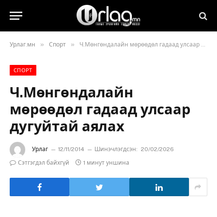
»
»
Урлаг.мн
Спорт
Ч.Мөнгөндалайн мөрөөдөл гадаад улсаар дугуйтай аялах
СПОРТ
Ч.Мөнгөндалайн
мөрөөдөл гадаад улсаар
дугуйтай аялах
Урлаг
12/11/2014
Шинэчлэгдсэн:
20/02/2026
Сэтгэгдэл байхгүй
1 минут уншина