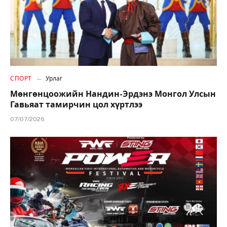
СПОРТ
Урлаг
Мөнгөнцоожийн Нандин-Эрдэнэ Монгол Улсын
Гавьяат тамирчин цол хүртлээ
07/07/2026