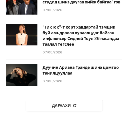
студид шинэ дуугаа хийж байгаа” гэв
07/08/2026
“ТикТок”-т хорт хавдартай тэмцэж
буй амьдралаа хуваалцдаг байсан
инфлюнсер Сидней Тоул 26 насандаа
таалал төгслөө
07/08/2026
Дуучин Ариана Гранде шинэ цомгоо
танилцууллаа
07/08/2026
ДАРААХИ