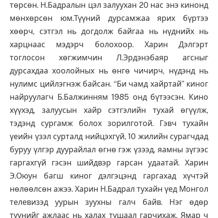
төрсөн. Н.Бадралын цэл залуухан 20 нас энэ кинонд
мөнхөрсөн юм.Түүний дурсамжаа ярих бүртээ
хөөрч, сэтгэл нь догдолж байгаа нь нүднийх нь
харцнаас мэдэрч болохоор. Харин Дэлгэрт
тоглосон хөгжимчин Л.Эрдэнэбаяр агсныг
дурсахдаа хоолойных нь өнгө чичирч, нүдэнд нь
нулимс цийлэгнэж байсан. “Би чамд хайртай” киног
найруулагч Б.Балжинням 1985 онд бүтээсэн. Кино
хүүхэд, залуусын хайр сэтгэлийн тухай өгүүлж,
тэдэнд сургамж болох зорилготой. Гэвч тухайн
үеийн үзэл сурталд нийцэхгүй, 10 жилийн сурагчдад
буруу үлгэр дуурайлал өгнө гэж үзээд, яамны зүгээс
гаргахгүй гэсэн шийдвэр гарсан удаатай. Харин
Э.Оюун багш киног дэлгэцэнд гаргахад хүчтэй
нөлөөлсөн ажээ. Харин Н.Бадрал тухайн үед Монгол
телевизэд уурын зуухны галч байв. Нэг өдөр
түүнийг ажлаас нь халах тушаал гарчихаж. Ямар ч