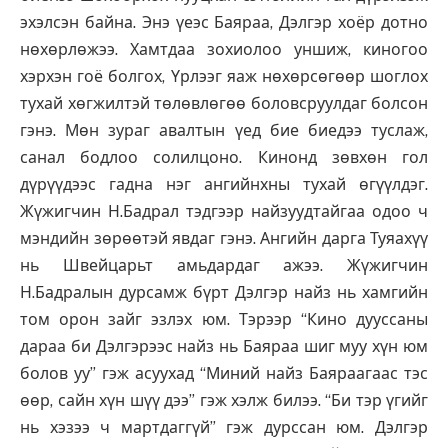
эхэлсэн байна. Энэ үеэс Баяраа, Дэлгэр хоёр дотно
нөхөрлөжээ. Хамтдаа зохиолоо уншиж, киногоо
хэрхэн гоё болгох, Үрлээг яаж нөхөрсөгөөр шоглох
тухай хөгжилтэй төлөвлөгөө боловсруулдаг болсон
гэнэ. Мөн зураг авалтын үед бие биедээ туслаж,
санал бодлоо солилцоно. Кинонд зөвхөн гол
дүрүүдээс гадна нэг ангийнхны тухай өгүүлдэг.
Жүжигчин Н.Бадрал тэдгээр найзуудтайгаа одоо ч
мэндийн зөрөөтэй явдаг гэнэ. Ангийн дарга Туяахүү
нь Швейцарьт амьдардаг ажээ. Жүжигчин
Н.Бадралын дурсамж бүрт Дэлгэр найз нь хамгийн
том орон зайг эзлэх юм. Тэрээр “Кино дууссаны
дараа би Дэлгэрээс найз нь Баяраа шиг муу хүн юм
болов уу” гэж асуухад “Миний найз Баяраагаас тэс
өөр, сайн хүн шүү дээ” гэж хэлж билээ. “Би тэр үгийг
нь хэзээ ч мартдаггүй” гэж дурссан юм. Дэлгэр