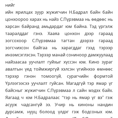
нийг
ийн ярилцах зуур жүжигчин Н.Бадрал байн байн
цонхоороо харах нь найз С.Пүрэвмаа нь өөдөөс нь
харсан байранд амьдардаг юм байна. Тэд үргэлж
тааралддаг гэнэ. Хааяа цонхон дээр гараад
зогсохоор С.Пүрэвмаа тагтан дээрээ гараад
зогсчихсон байгаа нь харагддаг гээд тэрээр
инээмсэглэсэн. Тэрээр манай сониноор дамжуулаад
найзаасаа уучлалт гуйхыг хүссэн юм. Кино зураг
авалтын үед тоймжиргүй хэлсэн үгийнхээ өмнөөс
тэрээр гэнэн томоогүй, сурагчийн формтой
Үрлээгээсээ уучлалт гуйсан. Магадгүй тэр ямар үг
байсныг жүжигчин С.Пүрэвмаа л сайн мэдэх байх.
Яагаад ч юм Н.Бадралаас “тэр нь ямар үг вэ” гэж
асууж чадсангүй ээ. Учир нь киноны нандин
дурсамж, нууц болоод үлдэг гэж бодсоных юм.