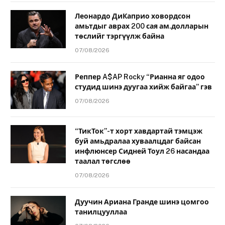
Леонардо ДиКаприо ховордсон
амьтдыг аврах 200 сая ам.долларын
төслийг тэргүүлж байна
07/08/2026
Реппер A$AP Rocky “Рианна яг одоо
студид шинэ дуугаа хийж байгаа” гэв
07/08/2026
“ТикТок”-т хорт хавдартай тэмцэж
буй амьдралаа хуваалцдаг байсан
инфлюнсер Сидней Тоул 26 насандаа
таалал төгслөө
07/08/2026
Дуучин Ариана Гранде шинэ цомгоо
танилцууллаа