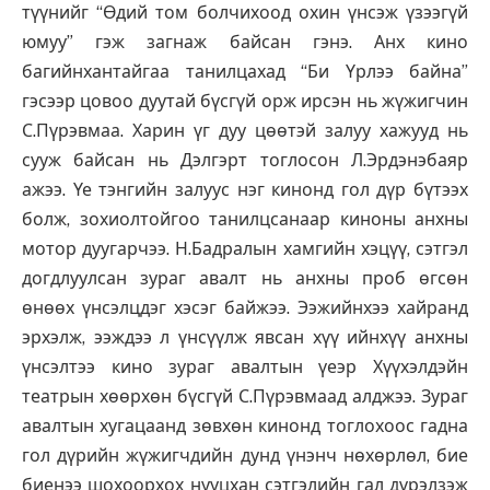
түүнийг “Өдий том болчихоод охин үнсэж үзээгүй
юмуу” гэж загнаж байсан гэнэ. Анх кино
багийнхантайгаа танилцахад “Би Үрлээ байна”
гэсээр цовоо дуутай бүсгүй орж ирсэн нь жүжигчин
С.Пүрэвмаа. Харин үг дуу цөөтэй залуу хажууд нь
сууж байсан нь Дэлгэрт тоглосон Л.Эрдэнэбаяр
ажээ. Үе тэнгийн залуус нэг кинонд гол дүр бүтээх
болж, зохиолтойгоо танилцсанаар киноны анхны
мотор дуугарчээ. Н.Бадралын хамгийн хэцүү, сэтгэл
догдлуулсан зураг авалт нь анхны проб өгсөн
өнөөх үнсэлцдэг хэсэг байжээ. Ээжийнхээ хайранд
эрхэлж, ээждээ л үнсүүлж явсан хүү ийнхүү анхны
үнсэлтээ кино зураг авалтын үеэр Хүүхэлдэйн
театрын хөөрхөн бүсгүй С.Пүрэвмаад алджээ. Зураг
авалтын хугацаанд зөвхөн кинонд тоглохоос гадна
гол дүрийн жүжигчдийн дунд үнэнч нөхөрлөл, бие
биенээ шохоорхох нууцхан сэтгэлийн гал дүрэлзэж