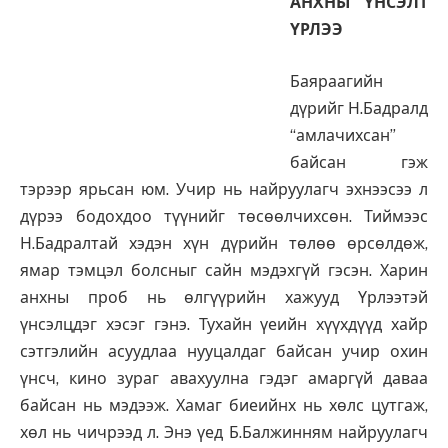
АНХНЫ ҮНСЭЛТ
ҮРЛЭЭ
Баяраагийн
дүрийг Н.Бадралд
“амлачихсан”
байсан гэж
тэрээр ярьсан юм. Учир нь найруулагч эхнээсээ л
дүрээ бодохдоо түүнийг төсөөлчихсөн. Тиймээс
Н.Бадралтай хэдэн хүн дүрийн төлөө өрсөлдөж,
ямар тэмцэл болсныг сайн мэдэхгүй гэсэн. Харин
анхны проб нь өлгүүрийн хажууд Үрлээтэй
үнсэлцдэг хэсэг гэнэ. Тухайн үеийн хүүхдүүд хайр
сэтгэлийн асуудлаа нууцалдаг байсан учир охин
үнсч, кино зураг авахуулна гэдэг амаргүй даваа
байсан нь мэдээж. Хамаг биеийнх нь хөлс цутгаж,
хөл нь чичрээд л. Энэ үед Б.Балжинням найруулагч