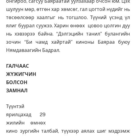
онгироо, сагсуу Баяраатай уулзахаар очсон юм. Цэх
шулуун мөр, өтгөн хар хөмсөг, гал цогтой нүдийг нь
төсөөлсөөр хаалгыг нь тогшлоо. Түүний үсэнд үл
ялиг буурал суужээ. Харин өнөөх цовоо цолгин дуу
нь хэвээрээ байна. “Дэлгэцийн танил” булангийн
зочин “Би чамд хайртай” киноны Баяраа буюу
Нямдаваагийн Бадрал.
ГАЛЧААС
ЖҮЖИГЧИН
БОЛСОН
ЗАМНАЛ
Түүнтэй
ярилцахад 29
жилийн өмнөх
кино зургийн талбай, түүхээр аялах шиг мэдрэмж