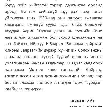
буруу зүйл хийгээгүй тэрээр даргынхаа өрөөнд
ороод “Би гэм хийгээгүй шүү дээ” гээд гэнэт
уйлчихсан гэнэ. 1980-аад оны залууст ажлаасаа
халагдана, ажилгүй сууна гэдэг байж болохгүй
асуудал. Харин Жаргал дарга нь түүнийг Кино
нэгтгэлийн жүжигчин болгохоор шилжүүлсэн нь
энэ байжээ. Ийнхүү Н.Бадрал “Би чамд хайртай”
киноны Баяраагийн дүрээр жүжигчин болох анхны
гараагаа эхэлсэн түүхтэй. Түүний өвөө нь мөн л
урлагийн хүн байсан. Хэдийгээр Н.Бадрал хөлд орох
наснаасаа Монгол кино нэгтгэлийн байранд
тоглож өссөн ч гол дүрийн жүжигчин болоод тэр
босгыг алхахад бас өөр сэтгэгдэл төрж, “сүрддэг”
юм билээ гэж дурсав.
БАЯРААГИЙН