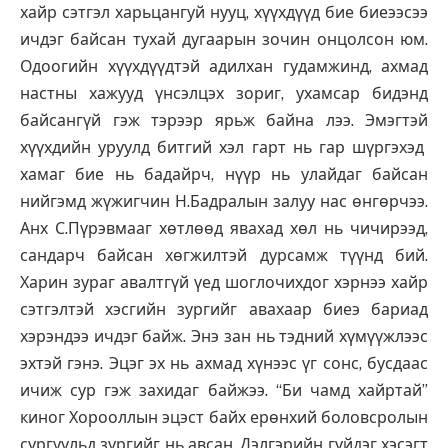
хайр сэтгэл харьцангуй нууц, хүүхдүүд бие биеээсээ
ичдэг байсан тухай дугаарын зочин онцолсон юм.
Одоогийн хүүхдүүдтэй адилхан гудамжинд, ахмад
настны хажууд үнсэлцэх зориг, ухамсар бидэнд
байсангүй гэж тэрээр ярьж байна лээ. Эмэгтэй
хүүхдийн уруулд битгий хэл гарт нь гар шүргэхэд
хамаг бие нь бадайрч, нүүр нь улайдаг байсан
нийгэмд жүжигчин Н.Бадралын залуу нас өнгөрчээ.
Анх С.Пүрэвмааг хөтлөөд явахад хөл нь чичирээд,
сандарч байсан хөгжилтэй дурсамж түүнд бий.
Харин зураг авалтгүй үед шоглочихдог хэрнээ хайр
сэтгэлтэй хэсгийн зургийг авахаар биеэ бариад
хэрэндээ ичдэг байж. Энэ зан нь тэдний хүмүүжлээс
эхтэй гэнэ. Эцэг эх нь ахмад хүнээс үг сонс, бусдаас
ичиж сур гэж захидаг байжээ. “Би чамд хайртай”
киног Хорооллын эцэст байх ерөнхий боловсролын
сургуульд зургийг нь авсан. Дэлгэрийн гүйдэг хэсэгт