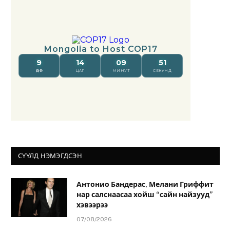
СҮҮЛД НЭМЭГДСЭН
Антонио Бандерас, Мелани Гриффит
нар салснаасаа хойш “сайн найзууд”
хэвээрээ
07/08/2026