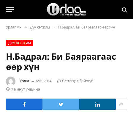
»
»
Урлаг.мн
Дуу хөгжим
Н.Бадрал: Би Баяраагаас өөр хүн
ДУУ ХӨГЖИМ
Н.Бадрал: Би Баяраагаас
өөр хүн
Урлаг
12/11/2014
Сэтгэгдэл байхгүй
7 минут уншина