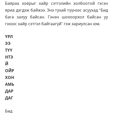
Баяраа хоёрыг хайр сэтгэлийн холбоотой гэсэн
яриа дэгдэж байжээ. Энэ тухай түүнээс асуухад “Бид
бага залуу байсан. Гэнэн шохоорхол байсан уу
гэхээс хайр сэтгэл байгаагүй” гэж хариулсан юм.
ҮРЛ
ЭЭ
ТҮҮ
НТЭ
Й
ОЙР
ХОН
АМЬ
ДАР
ДАГ
Бид