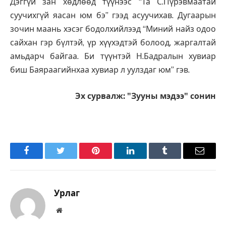
Дэггүй зан хөдлөөд түүнээс “Та С.Пүрэвмаатай
суучихгүй яасан юм бэ” гээд асуучихав. Дугаарын
зочин маань хэсэг бодолхийлээд “Миний найз одоо
сайхан гэр бүлтэй, үр хүүхэдтэй болоод, жаргалтай
амьдарч байгаа. Би түүнтэй Н.Бадралын хувиар
биш Баяраагийнхаа хувиар л уулздаг юм” гэв.
Эх сурвалж: "Зууны мэдээ" сонин
Facebook
Twitter
Pinterest
LinkedIn
Tumblr
Имэйл
Урлаг
Вэбсайт