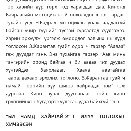
тэр хавийн дүр төрх тод харагддаг даа. Кинонд
Баяраагийн мотоцикльтэй онхолддог хэсэг гардаг.
Тухайн үед Н.Бадрал мотоцикль унаж чаддаггүй
байсан учир түүнийг тусгай сургалтад суулгажээ.
Харин эрхүүлж, үргэлж өмөөрдөг аавынх нь дүрд
тоглосон З.Жарантав гуайг одоо ч тэрээр “Ааваа”
гэж дууддаг гэнэ. Энэ тухайгаа тэрээр “Аав минь
тэнгэрийн оронд байгаа ч би ааваа гэж дуудах
хүнтэйдээ баярладаг. Хааяа аавтайгаа
тааралдахаар эрхэлнэ, тоглоно. З.Жарантав гуай ч
намайг өөрийн хүү шигээ хайрладаг юм” гэж
дурслаа. Кино зураг дууссанаас хойш кино
группийнхэн бүгдээрээ уулзсан удаа байхгүй гэнэ.
“БИ ЧАМД ХАЙРТАЙ-2”-Т ИЛҮҮ ТОГЛОХЫГ
ХИЧЭЭСЭН