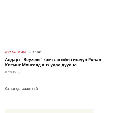
ДУУ ХӨГЖИМ
Урлаг
Алдарт “Boyzone” хамтлагийн гишүүн Ронан
Китинг Монголд анх удаа дуулна
07/08/2026
Сэтгэгдэл хаалттай