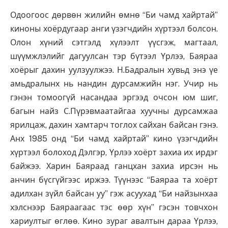
Одоогоос дөрвөн жилийн өмнө “Би чамд хайртай”
киноны хоёрдугаар анги үзэгчдийн хүртээл бол­сон.
Олон хүний сэтгэлд хүлээлт үүсгэж, магтаал,
шүүмжлэлийг дагуулсан тэр бүтээл Үрлээ, Баяраа
хоёрыг дахин уулзуулжээ. Н.Бадралын хувьд энэ үе
амьдралынх нь нандин дурсамжийн нэг. Учир нь
гэнэн томоогүй насандаа эргээд очсон юм шиг,
багын найз С.Пүрэвмаатайгаа хуучны дурсамжаа
ярилцаж, дахин хамтарч тоглох сайхан байсан гэнэ.
Анх 1985 онд “Би чамд хайртай” кино үзэгчдийн
хүртээл болоход Дэлгэр, Үрлээ хоёрт захиа их ирдэг
байжээ. Харин Баяраад ганцхан захиа ирсэн нь
анчин бүсгүйгээс иржээ. Түүнээс “Баяраа та хоёрт
адилхан зүйл байсан уу” гэж асуухад “Би найзынхаа
хэлснээр Баяраагаас тэс өөр хүн” гэсэн товчхон
хариултыг өглөө. Кино зураг авалтын дараа Үрлээ,