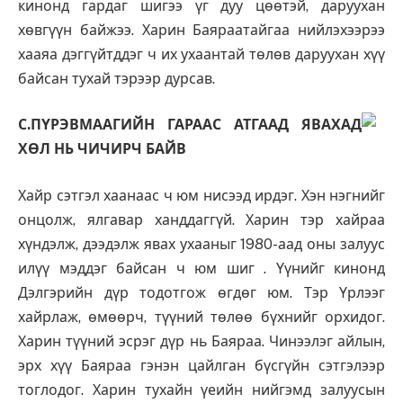
кинонд гардаг шигээ үг дуу цөөтэй, даруухан
хөвгүүн байжээ. Харин Баяраатайгаа нийлэхээрээ
хааяа дэггүйтддэг ч их ухаантай төлөв даруухан хүү
байсан тухай тэрээр дурсав.
С.ПҮРЭВМААГИЙН ГАРААС АТГААД ЯВАХАД
ХӨЛ НЬ ЧИЧИРЧ БАЙВ
Хайр сэтгэл хаанаас ч юм нисээд ирдэг. Хэн нэгнийг
онцолж, ялгавар ханддаггүй. Харин тэр хайраа
хүндэлж, дээдэлж явах ухааныг 1980-аад оны залуус
илүү мэддэг байсан ч юм шиг . Үүнийг кинонд
Дэлгэрийн дүр тодотгож өгдөг юм. Тэр Үрлээг
хайрлаж, өмөөрч, түүний төлөө бүхнийг орхидог.
Харин түүний эсрэг дүр нь Баяраа. Чинээлэг айлын,
эрх хүү Баяраа гэнэн цайлган бүсгүйн сэтгэлээр
тоглодог. Харин тухайн үеийн нийгэмд залуусын