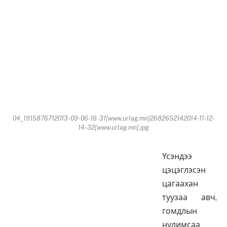
04_1915876712013-09-06-16-31[www.urlag.mn]2682652142014-11-12-
14-32[www.urlag.mn].jpg
Үсэндээ
цэцэглэсэн
цагаахан
туузаа авч,
гомдлын
нулимсаа