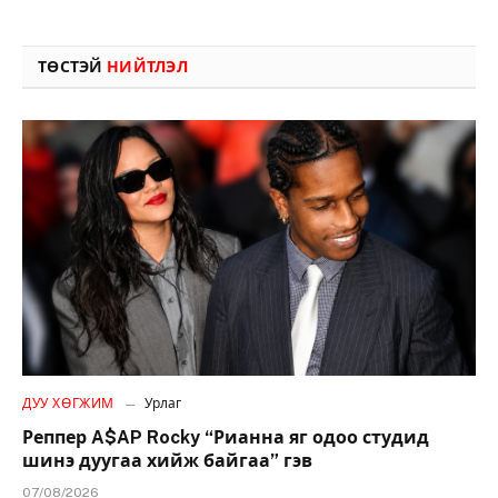
ТӨСТЭЙ
НИЙТЛЭЛ
ДУУ ХӨГЖИМ
Урлаг
Реппер A$AP Rocky “Рианна яг одоо студид
шинэ дуугаа хийж байгаа” гэв
07/08/2026