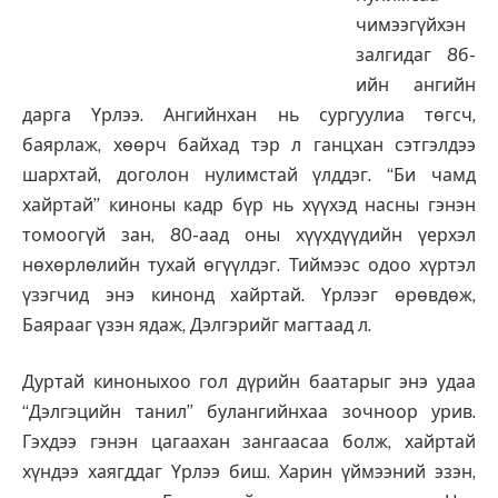
чимээгүйхэн
залгидаг 8б-
ийн ангийн
дарга Үрлээ. Ангийнхан нь сургуулиа төгсч,
баярлаж, хөөрч байхад тэр л ганцхан сэтгэлдээ
шархтай, доголон нулимстай үлддэг. “Би чамд
хайртай” киноны кадр бүр нь хүүхэд насны гэнэн
томоогүй зан, 80-аад оны хүүхдүүдийн үерхэл
нөхөрлөлийн тухай өгүүлдэг. Тиймээс одоо хүртэл
үзэгчид энэ кинонд хайртай. Үрлээг өрөвдөж,
Баярааг үзэн ядаж, Дэлгэрийг магтаад л.
Дуртай киноныхоо гол дүрийн баатарыг энэ удаа
“Дэлгэцийн танил” булангийнхаа зочноор урив.
Гэхдээ гэнэн цагаахан зангаасаа болж, хайртай
хүндээ хаягддаг Үрлээ биш. Харин үймээний эзэн,