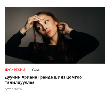
ДУУ ХӨГЖИМ
Урлаг
Дуучин Ариана Гранде шинэ цомгоо
танилцууллаа
07/08/2026