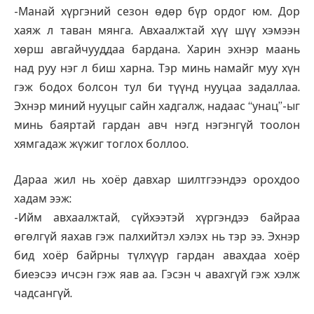
-Манай хүргэний сезон өдөр бүр ордог юм. Дор
хаяж л таван мянга. Авхаалжтай хүү шүү хэмээн
хөрш авгайчууддаа бардана. Харин эхнэр маань
над руу нэг л биш харна. Тэр минь намайг муу хүн
гэж бодох болсон тул би түүнд нууцаа задаллаа.
Эхнэр миний нууцыг сайн хадгалж, надаас “унац”-ыг
минь баяртай гардан авч нэгд нэгэнгүй тоолон
хямгадаж жүжиг тоглох боллоо.
Дараа жил нь хоёр давхар шилтгээндээ орохдоо
хадам ээж:
-Ийм авхаалжтай, сүйхээтэй хүргэндээ байраа
өгөлгүй яахав гэж палхийтэл хэлэх нь тэр ээ. Эхнэр
бид хоёр байрны түлхүүр гардан авахдаа хоёр
биеэсээ ичсэн гэж яав аа. Гэсэн ч авахгүй гэж хэлж
чадсангүй.