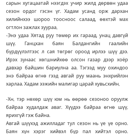
сарын хугацаатай нээгдэх учир жилд дөрвөн удаа
сезон ордог гэсэн үг. Хадам усанд орж дархан
хилийнхээ шороо тоосноос салаад, өөхтэй мах
огтлон зажлах зуураа,
-Энэ удаа Хятад руу төмөр их гараад, унац давгүй
шүү. Ганцхан баян Балдангийн гаалийн
бүрдүүлэлтээс л сая төгрөг ороод ирлээ шүү дээ.
Ирэх зунаас хөгшнийхөө олсон газар дээр хоёр
давхар байшин бариулна аа. Тэгээд муу охиндоо
энэ байраа өгнө гээд авгай руу маань энхрийлэн
харлаа. Хадам ээжийн малигар царай хувьсхийн,
-Хн, тэр нөхөр шүү юм нь өөрөө сезоноо оруулж
байраа худалдаж аваг. Хүүдээ байраа өгнө шүү,
ярихгүй гэж байна.
Авгай шүүхэд ажилладаг тул сезон нь үе үе орно.
Баян хүн хэрэг хийвэл бүр пал хийтэл орно.