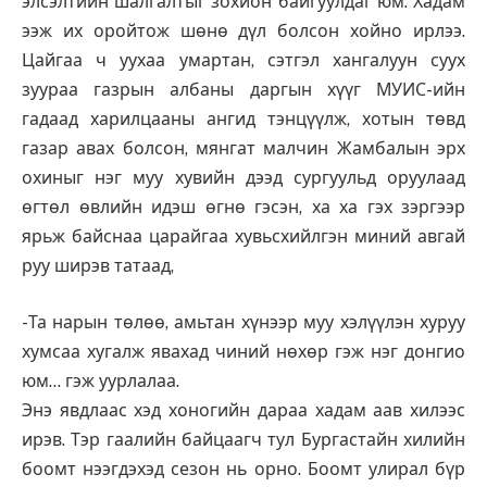
элсэлтийн шалгалтыг зохион байгуулдаг юм. Хадам
ээж их оройтож шөнө дүл болсон хойно ирлээ.
Цайгаа ч уухаа умартан, сэтгэл хангалуун суух
зуураа газрын албаны даргын хүүг МУИС-ийн
гадаад харилцааны ангид тэнцүүлж, хотын төвд
газар авах болсон, мянгат малчин Жамбалын эрх
охиныг нэг муу хувийн дээд сургуульд оруулаад
өгтөл өвлийн идэш өгнө гэсэн, ха ха гэх зэргээр
ярьж байснаа царайгаа хувьсхийлгэн миний авгай
руу ширэв татаад,
-Та нарын төлөө, амьтан хүнээр муу хэлүүлэн хуруу
хумсаа хугалж явахад чиний нөхөр гэж нэг донгио
юм… гэж уурлалаа.
Энэ явдлаас хэд хоногийн дараа хадам аав хилээс
ирэв. Тэр гаалийн байцаагч тул Бургастайн хилийн
боомт нээгдэхэд сезон нь орно. Боомт улирал бүр