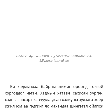
2h5b9a1h4pnhunlo2fl9kjvcg74583157332014-11-15-14-
22[www.urlag.mn].jpg
Би хадмынхаа байрны жижиг өрөөнд толгой
хоргоддог нэгэн. Хадмын хатавч сахисан хүргэн,
хадны завсарт хавчуулагдсан халиуны зулзага хоёр
ижил юм аа гэдгийг яс махандаа шингэтэл ойлгож