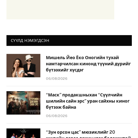
СҮҮЛД НЭМЭГДСЭН
Мишель Йео Ёко Оногийн тухай
намтарчилсан кинонд түүний дүрийг
бүтээхийг хүсдэг
06/08/2026
“Маск” продакшныхан “Сүүлчийн
шилийн сайн эрс” уран сайхны киног
бүтээж байна
06/08/2026
“Зун орсон цас” мюзиклийг 20