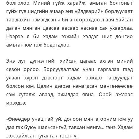
болголоо. Миний гүйж харайж, амьтан болгоныг
гуйж гувшидгийн ачаар энэ үйлдвэрийн борлуулалт
тав дахин нэмэгдсэн ч би анх орохдоо л авч байсан
далан мянган цаасаа авсаар явснаа сая ухаарлаа.
Нээрээ л би хадам ээжийн хэлдэг шиг донгио
амьтан юм гэж бодогдлоо.
Энэ лут дүгнэлтийг хийсэн цагаас эхлэн миний
сезон орлоо. Борлуулалтаас унац гаргалаа гээд
улаан хүрэн дэвсгэрт хадам ээждээ гардуулдаг
болсон юм. Цалин дээрээ нэмэгдсэн мөнгөнөөсөө
сэм сугалж аваад, ажилдаа явна. Орой ажлаас
ирэхдээ:
-Өнөөдөр унац гайгүй, долоон мянга орчим юм уу
даа гэх буюу шальсангүй, тавхан мянга… гэнэ. Хадам
ээж хайлсан тугалга л гэсэн үг.