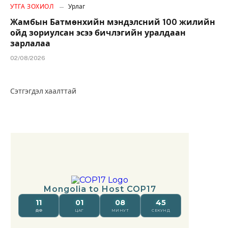
УТГА ЗОХИОЛ
Урлаг
Жамбын Батмөнхийн мэндэлсний 100 жилийн
ойд зориулсан эсээ бичлэгийн уралдаан
зарлалаа
02/08/2026
Сэтгэгдэл хаалттай