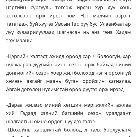
цэргийн сургууль төгсөж ирсэн хүр дүү хонь
хөтөлсөөр орж ирсэн юм. Нэг малчин цэрэгт
татагдаж буй хүүгээ Увсын Тэс рүү бус, Улаанбаатар
луу хуваарилуулаад шагнасан нь энэ гэнэ. Хадам
ээж маань:
-Цэргийн хэлтэст ажилд ороод сар ч болоогүй, хар
нялхаараа дүүгийн чинь сезон орж байхад чиний
донгиогийн сезон хоёр жил болоход нэг ч орсонгүй
хэмээн авгайг маань бүтэн оройжин загналаа.
Авгай доголон нулимстай өрөө рүүгээ орж ирээд,
-Дараа жилээс миний хөгшин мэргэжлийн ажлаа
хий. Гадаад хэлний багшийн сезон уралдаант
шалгалтын өмнө ордог шүү дээ гэлээ.
-Шохойны харшилтай болоод л талх борлуулагч