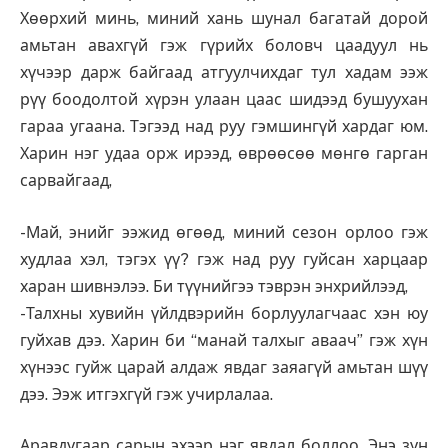
Хөөрхий минь, миний хань шунал багатай дорой
амьтан авахгүй гэж гүрийх боловч цаадуул нь
хүчээр дарж байгаад атгуулчихдаг тул хадам ээж
рүү боодолтой хүрэн улаан цаас шидээд бушуухан
гараа угаана. Тэгээд над руу гэмшингүй хардаг юм.
Харин нэг удаа орж ирээд, өврөөсөө мөнгө гарган
сарвайгаад,
-Май, энийг ээжид өгөөд, миний сезон орлоо гэж
худлаа хэл, тэгэх үү? гэж над руу гуйсан харцаар
харан шивнэлээ. Би түүнийгээ тэврэн энхрийлээд,
-Талхны хувийн үйлдвэрийн борлуулагчаас хэн юу
гуйхав дээ. Харин би “манай талхыг аваач” гэж хүн
хүнээс гуйж царай алдаж явдаг заяагүй амьтан шүү
дээ. Ээж итгэхгүй гэж учирлалаа.
Аравдугаар сарын эхээр нэг явдал боллоо. Энэ зун