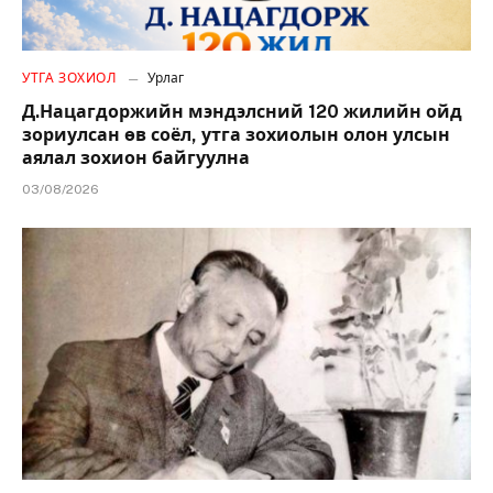
УТГА ЗОХИОЛ
Урлаг
Д.Нацагдоржийн мэндэлсний 120 жилийн ойд
зориулсан өв соёл, утга зохиолын олон улсын
аялал зохион байгуулна
03/08/2026