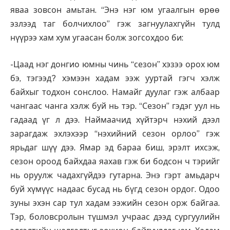
яваа зовсон амьтан. “Энэ нэг юм угаалгын өрөө
эзлээд таг болчихлоо” гэж загнуулахгүйн тулд
нүүрээ хам хум угаасан болж зогсохдоо би:
-Цаад нэг донгио юмны чинь “сезон” хэзээ орох юм
бэ, тэгээд? хэмээн хадам ээж ууртай гэгч хэлж
байхыг тодхон сонслоо. Намайг дуулаг гэж албаар
чангаас чанга хэлж буй нь тэр. “Сезон” гэдэг уул нь
гадаад үг л дээ. Наймаачид хүйтэрч нэхий дээл
зарагдаж эхлэхээр “нэхийний сезон орлоо” гэж
ярьдаг шүү дээ. Ямар эд бараа биш, эрэлт ихсэж,
сезон ороод байхдаа яахав гэж би бодсон ч тэрийг
нь оруулж чадахгүйдээ гутарна. Энэ гэрт амьдарч
буй хүмүүс надаас бусад нь бүгд сезон ордог. Одоо
зуны эхэн сар тул хадам ээжийн сезон орж байгаа.
Тэр, боловсролын түшмэл учраас дээд сургуулийн