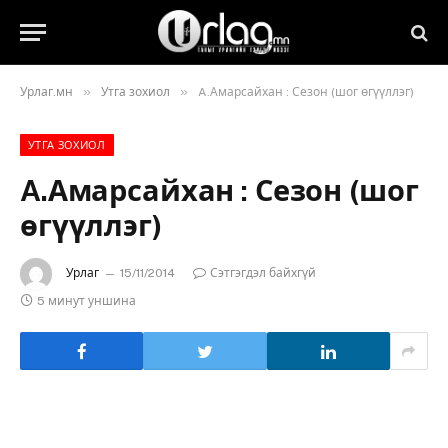
»
»
Урлаг.мн
Утга зохиол
A.Амарсайхан : Сезон (шог өгүүллэг)
УТГА ЗОХИОЛ
A.Амарсайхан : Сезон (шог
өгүүллэг)
Урлаг
15/11/2014
Сэтгэгдэл байхгүй
5 минут уншина