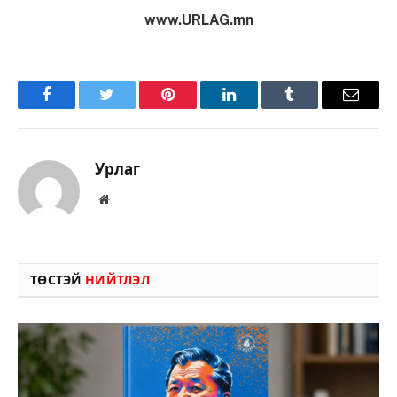
www.URLAG.mn
Facebook
Twitter
Pinterest
LinkedIn
Tumblr
Имэйл
Урлаг
Вэбсайт
ТӨСТЭЙ
НИЙТЛЭЛ