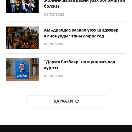
жилийн дараа дахин үзэх боломжтой
болжээ
06/08/2026
Амьдралдаа заавал үзэх шидээвэр
кинонуудыг таны амралтад
06/08/2026
“Дарма Батбаяр” ном уншигчдад
хүрлээ
06/08/2026
ДАРААХИ