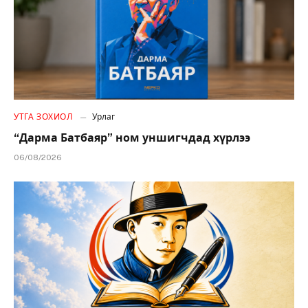
УТГА ЗОХИОЛ
Урлаг
“Дарма Батбаяр” ном уншигчдад хүрлээ
06/08/2026