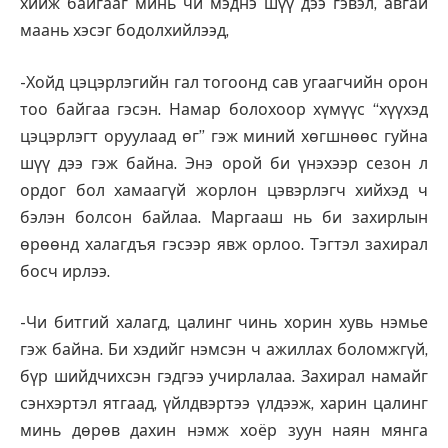
хийж байгааг минь чи мэднэ шүү дээ гэвэл, авгай
маань хэсэг бодолхийлээд,
-Хойд цэцэрлэгийн гал тогоонд сав угаагчийн орон
тоо байгаа гэсэн. Намар болохоор хүмүүс “хүүхэд
цэцэрлэгт оруулаад өг” гэж миний хөгшнөөс гуйна
шүү дээ гэж байна. Энэ орой би үнэхээр сезон л
ордог бол хамаагүй жорлон цэвэрлэгч хийхэд ч
бэлэн болсон байлаа. Маргааш нь би захирлын
өрөөнд халагдъя гэсээр явж орлоо. Тэгтэл захирал
босч ирлээ.
-Чи битгий халагд, цалинг чинь хорин хувь нэмье
гэж байна. Би хэдийг нэмсэн ч ажиллах боломжгүй,
бүр шийдчихсэн гэдгээ учирлалаа. Захирал намайг
сэнхэртэл ятгаад, үйлдвэртээ үлдээж, харин цалинг
минь дөрөв дахин нэмж хоёр зуун наян мянга