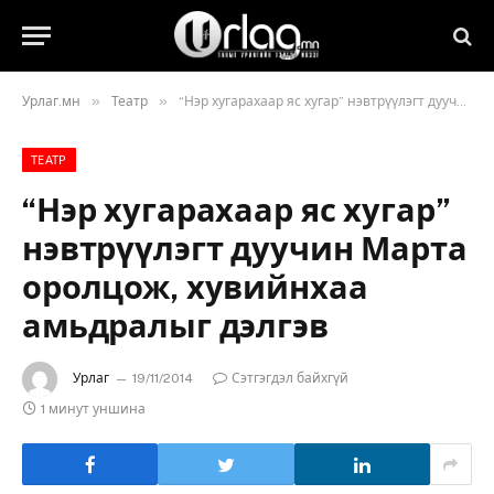
»
»
Урлаг.мн
Театр
“Нэр хугарахаар яс хугар” нэвтрүүлэгт дуучин Марта оролцож, хувийнхаа амьдралыг дэлгэв
ТЕАТР
“Нэр хугарахаар яс хугар”
нэвтрүүлэгт дуучин Марта
оролцож, хувийнхаа
амьдралыг дэлгэв
Урлаг
19/11/2014
Сэтгэгдэл байхгүй
1 минут уншина