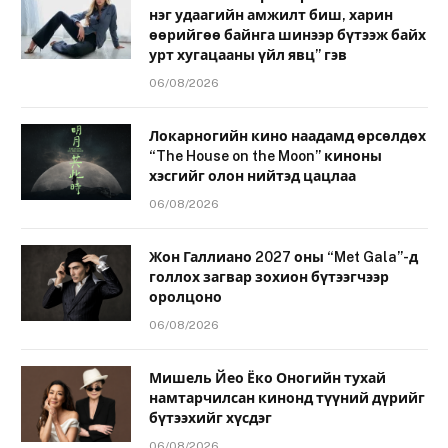
нэг удаагийн амжилт биш, харин
өөрийгөө байнга шинээр бүтээж байх
урт хугацааны үйл явц” гэв
06/08/2026
Локарногийн кино наадамд өрсөлдөх
“The House on the Moon” киноны
хэсгийг олон нийтэд цацлаа
06/08/2026
Жон Галлиано 2027 оны “Met Gala”-д
голлох загвар зохион бүтээгчээр
оролцоно
06/08/2026
Мишель Йео Ёко Оногийн тухай
намтарчилсан кинонд түүний дүрийг
бүтээхийг хүсдэг
06/08/2026