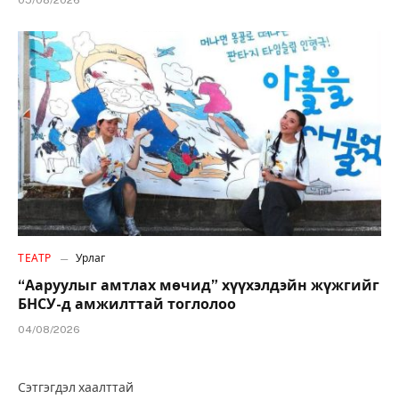
05/08/2026
ТЕАТР
Урлаг
“Ааруулыг амтлах мөчид” хүүхэлдэйн жүжгийг
БНСУ-д амжилттай тоглолоо
04/08/2026
Сэтгэгдэл хаалттай