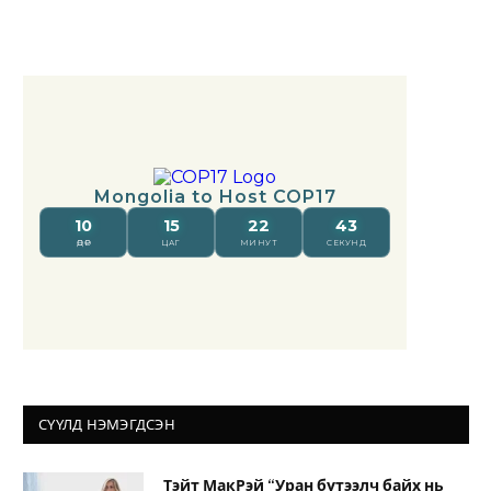
СҮҮЛД НЭМЭГДСЭН
Тэйт МакРэй “Уран бүтээлч байх нь