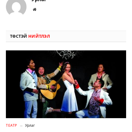
Вэбсайт
ТӨСТЭЙ
НИЙТЛЭЛ
ТЕАТР
Урлаг