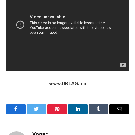
www.URLAG.mn
Facebook
Twitter
Pinterest
LinkedIn
Tumblr
Имэйл
Урлаг