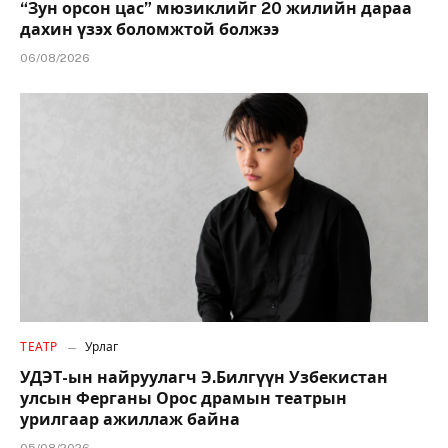
“Зун орсон цас” мюзиклийг 20 жилийн дараа
дахин үзэх боломжтой болжээ
06/08/2026
ТЕАТР
Урлаг
УДЭТ-ын найруулагч Э.Билгүүн Узбекистан
улсын Ферганы Орос драмын театрын
урилгаар ажиллаж байна