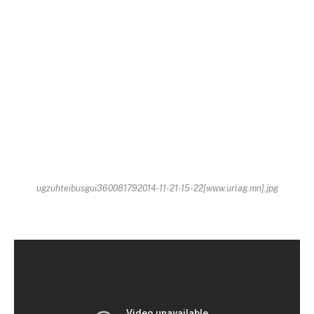
ugzuhteibusgui360081792014-11-21-15-22[www.urlag.mn].jpg