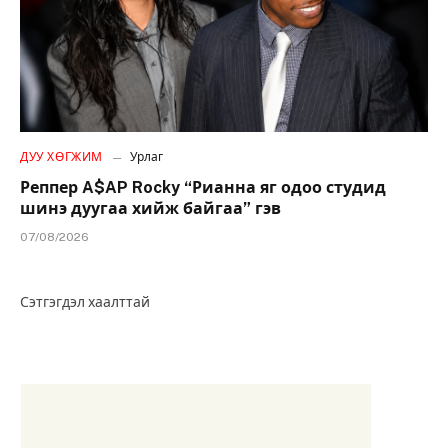
ДУУ ХӨГЖИМ
Урлаг
Реппер A$AP Rocky “Рианна яг одоо студид
шинэ дуугаа хийж байгаа” гэв
07/08/2026
Сэтгэгдэл хаалттай