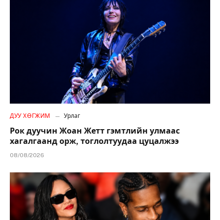
ДУУ ХӨГЖИМ
Урлаг
Рок дуучин Жоан Жетт гэмтлийн улмаас
хагалгаанд орж, тоглолтуудаа цуцалжээ
08/08/2026