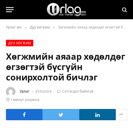
»
»
Урлаг.мн
Дуу хөгжим
Хөгжмийн аяаар хөдөлдөг өгзөгтэй бүсгүйн сонирхолтой бичлэг
ДУУ ХӨГЖИМ
Хөгжмийн аяаар хөдөлдөг
өгзөгтэй бүсгүйн
сонирхолтой бичлэг
Урлаг
21/11/2014
Сэтгэгдэл байхгүй
1 минут уншина