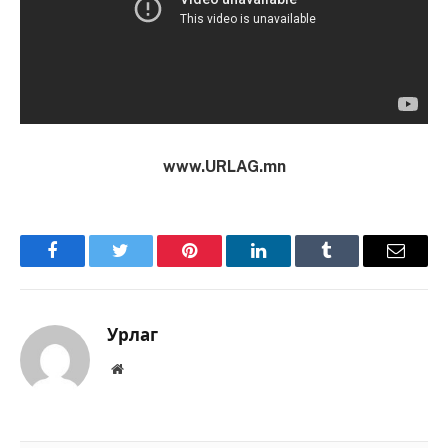
www.URLAG.mn
Facebook
Twitter
Pinterest
LinkedIn
Tumblr
Имэйл
Урлаг
Вэбсайт