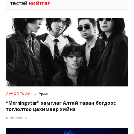
ТӨСТЭЙ
НИЙТЛЭЛ
ДУУ ХӨГЖИМ
Урлаг
“Mxrningstar” хамтлаг Алтай таван богдоос
тоглолтоо цахимаар хийнэ
09/08/2026