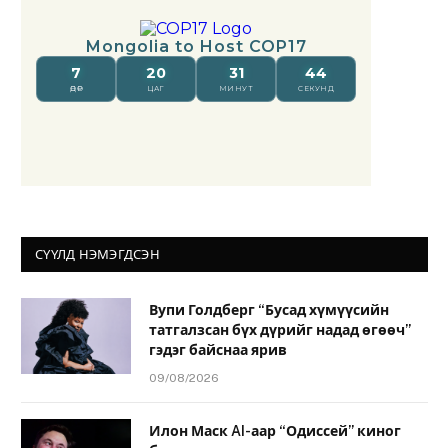
СҮҮЛД НЭМЭГДСЭН
Вупи Голдберг “Бусад хүмүүсийн
татгалзсан бүх дүрийг надад өгөөч”
гэдэг байснаа ярив
09/08/2026
Илон Маск AI-аар “Одиссей” киног