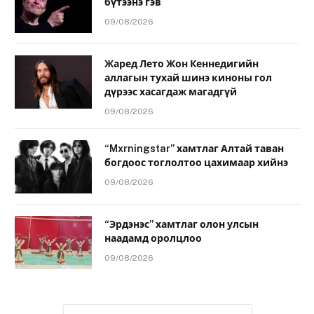
бүтээнэ гэв
09/08/2026
Жаред Лето Жон Кеннедигийн
аллагын тухай шинэ киноны гол
дүрээс хасагдаж магадгүй
09/08/2026
“Mxrningstar” хамтлаг Алтай таван
богдоос тоглолтоо цахимаар хийнэ
09/08/2026
“Эрдэнэс” хамтлаг олон улсын
наадамд оролцлоо
09/08/2026