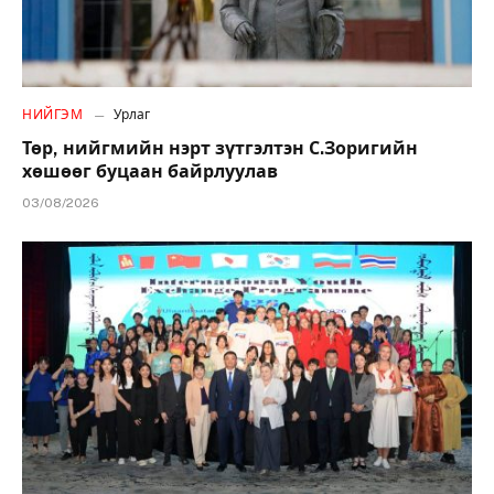
НИЙГЭМ
Урлаг
Төр, нийгмийн нэрт зүтгэлтэн С.Зоригийн
хөшөөг буцаан байрлуулав
03/08/2026