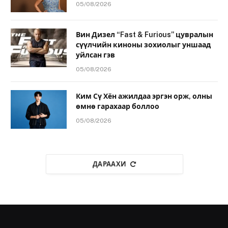
05/08/2026
Вин Дизел “Fast & Furious” цувралын
сүүлчийн киноны зохиолыг уншаад
уйлсан гэв
05/08/2026
Ким Сү Хён ажилдаа эргэн орж, олны
өмнө гарахаар боллоо
05/08/2026
ДАРААХИ