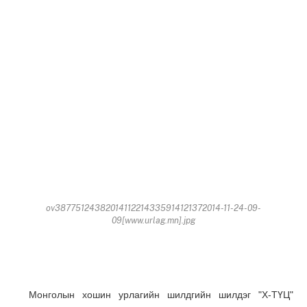
ov38775124382014112214335914121372014-11-24-09-
09[www.urlag.mn].jpg
Монголын хошин урлагийн шилдгийн шилдэг "Х-ТҮЦ"