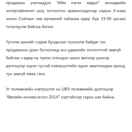
продакшн үзэгчиддээ "Ийм нэгэн явдал" инээдмийн
энтертайнмэнт шоу тоглолтоо арваннэгдүгээр сарын 3-наас
эхлэн Соёлын төв өргөөний тайзнаа өдөр бүр 19:00 цагаас
толилуулж байгаа билээ.
Үргэлж шинийг сэдэж бусдыгаа түүчээлж байдаг тус
продакшны уран бүтээлчид энэ удаагийн тоглолттой завгүй
байгаа ч өдөр нь түмэн олондоо шинэ жилээр цэнхэр
дэлгэцээр хүрэх тусгай нэвтрүүлгийн зураг авалтандаа ороод
тун завгүй яваа гэнэ.
Уг телевизийн нэвтрүүлэг нь UBS телевизийн дэлгэцээр
"Өвлийн инээмсэглэл-2014" нэртэйгээр гарах юм байна.