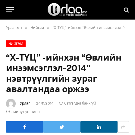
»
»
Урлаг.мн
Нийгэм
“Х-ТҮЦ” -ийнхэн “Өвлийн инээмсэглэл-2014” нэвтрүүлгийн зураг авалтандаа оржээ
НИЙГЭМ
“Х-ТҮЦ” -ийнхэн “Өвлийн
инээмсэглэл-2014”
нэвтрүүлгийн зураг
авалтандаа оржээ
Урлаг
24/11/2014
Сэтгэгдэл байхгүй
1 минут уншина