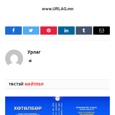
www.URLAG.mn
Facebook
Twitter
Pinterest
LinkedIn
Tumblr
Имэйл
Урлаг
Вэбсайт
ТӨСТЭЙ
НИЙТЛЭЛ