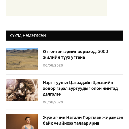
СҮҮЛД НЭМЭГДСЭН
Отгонтэнгэрийг зориход, 3000
жилийн түүх угтана
06/08/2026
Нэрт туульч Цагаадайн Цэдэвийн
ховор гэрэл зургуудыг олон нийтэд
дэлгэлээ
06/08/2026
Жүжигчин Натали Портман жирэмсэн
байх үеийнхээ талаар ярив