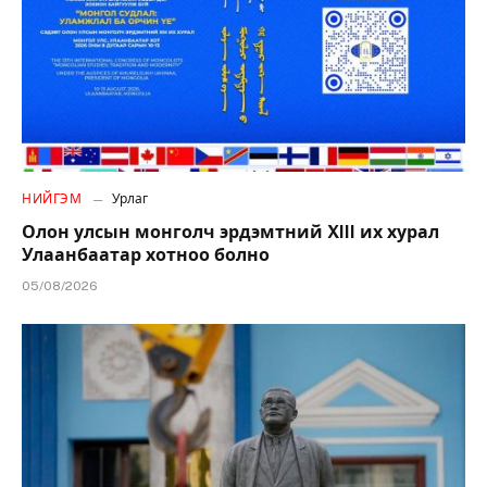
НИЙГЭМ
Урлаг
Олон улсын монголч эрдэмтний XIII их хурал
Улаанбаатар хотноо болно
05/08/2026