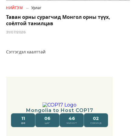
НИЙГЭМ
Урлаг
Таван орны сурагчид Монгол орны түүх,
соёлтой танилцав
31/07/2026
Сэтгэгдэл хаалттай