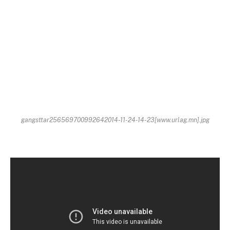
gangsttar256569700992642014-11-24-14-23[www.urlag.mn].jpg