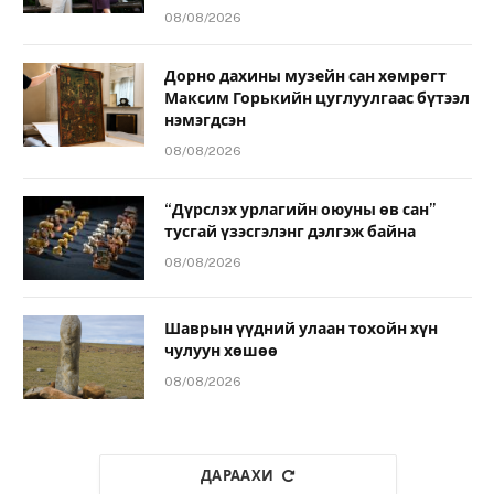
08/08/2026
Дорно дахины музейн сан хөмрөгт
Максим Горькийн цуглуулгаас бүтээл
нэмэгдсэн
08/08/2026
“Дүрслэх урлагийн оюуны өв сан”
тусгай үзэсгэлэнг дэлгэж байна
08/08/2026
Шаврын үүдний улаан тохойн хүн
чулуун хөшөө
08/08/2026
ДАРААХИ