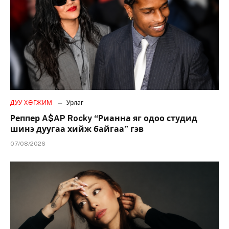
ДУУ ХӨГЖИМ
Урлаг
Реппер A$AP Rocky “Рианна яг одоо студид
шинэ дуугаа хийж байгаа” гэв
07/08/2026