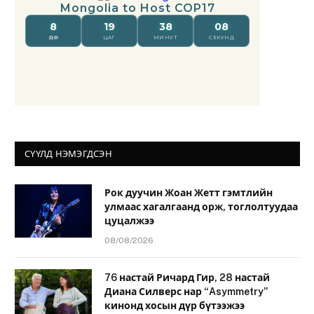
СҮҮЛД НЭМЭГДСЭН
Рок дуучин Жоан Жетт гэмтлийн
улмаас хагалгаанд орж, тоглолтуудаа
цуцалжээ
08/08/2026
76 настай Ричард Гир, 28 настай
Диана Силверс нар “Asymmetry”
кинонд хосын дүр бүтээжээ