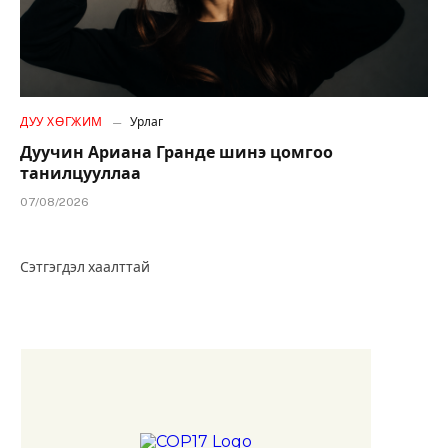
ДУУ ХӨГЖИМ
Урлаг
Дуучин Ариана Гранде шинэ цомгоо
танилцууллаа
07/08/2026
Сэтгэгдэл хаалттай