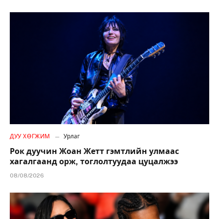
ДУУ ХӨГЖИМ
Урлаг
Рок дуучин Жоан Жетт гэмтлийн улмаас
хагалгаанд орж, тоглолтуудаа цуцалжээ
08/08/2026