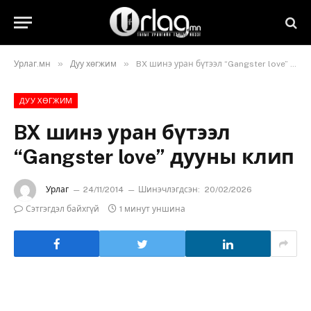
»
»
Урлаг.мн
Дуу хөгжим
BX шинэ уран бүтээл “Gangster love” дууны клип
ДУУ ХӨГЖИМ
BX шинэ уран бүтээл
“Gangster love” дууны клип
Урлаг
24/11/2014
Шинэчлэгдсэн:
20/02/2026
Сэтгэгдэл байхгүй
1 минут уншина