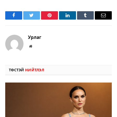
Facebook
Twitter
Pinterest
LinkedIn
Tumblr
Имэйл
Урлаг
Вэбсайт
ТӨСТЭЙ
НИЙТЛЭЛ