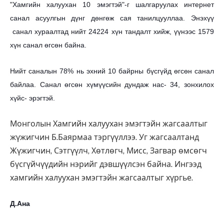
"Хамгийн халуухан 10 эмэгтэй"-г шалгаруулах интернет
санал асуулгын дүнг дөнгөж сая танилцууллаа. Энэхүү
санал хураалтад нийт 24224 хүн тандалт хийж, үүнээс 1579
хүн санал өгсөн байна.
Нийт саналын 78%
нь эхний 10 байрны бүсгүйд өгсөн санал
байлаа. Санал өгсөн хүмүүсийн дундаж нас- 34, зонхилох
хүйс- эрэгтэй.
Монголын Хамгийн халуухан эмэгтэйн жагсаалтыг
жүжигчин Б.Баярмаа тэргүүллээ. Уг жагсаалтанд
Жүжигчин, Сэтгүүлч, Хөтлөгч, Мисс, Загвар өмсөгч
бүсгүйчүүдийн нэрийг дэвшүүлсэн байна. Ингээд
хамгийн халуухан эмэгтэйн жагсаалтыг хүргье.
Д.Ана