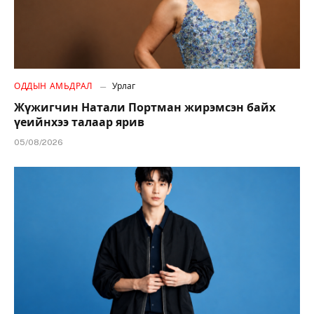
ОДДЫН АМЬДРАЛ
Урлаг
Жүжигчин Натали Портман жирэмсэн байх
үеийнхээ талаар ярив
05/08/2026