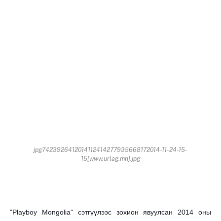
jpg7423926412014112414277935668172014-11-24-15-
15[www.urlag.mn].jpg
"Playboy Mongolia" сэтгүүлээс зохион явуулсан 2014 оны