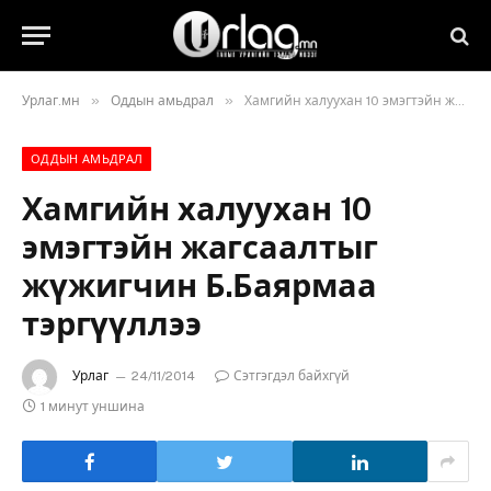
»
»
Урлаг.мн
Оддын амьдрал
Хамгийн халуухан 10 эмэгтэйн жагсаалтыг жүжигчин Б.Баярмаа тэргүүллээ
ОДДЫН АМЬДРАЛ
Хамгийн халуухан 10
эмэгтэйн жагсаалтыг
жүжигчин Б.Баярмаа
тэргүүллээ
Урлаг
24/11/2014
Сэтгэгдэл байхгүй
1 минут уншина