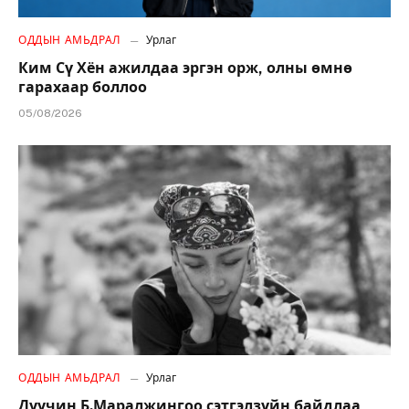
ОДДЫН АМЬДРАЛ
Урлаг
Ким Сү Хён ажилдаа эргэн орж, олны өмнө
гарахаар боллоо
05/08/2026
ОДДЫН АМЬДРАЛ
Урлаг
Дуучин Б.Маралжингоо сэтгэлзүйн байдлаа