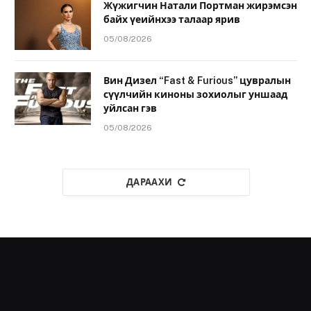
Жүжигчин Натали Портман жирэмсэн
байх үеийнхээ талаар ярив
05/08/2026
Вин Дизел “Fast & Furious” цувралын
сүүлчийн киноны зохиолыг уншаад
уйлсан гэв
05/08/2026
ДАРААХИ