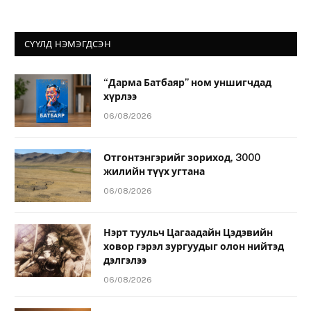
СҮҮЛД НЭМЭГДСЭН
“Дарма Батбаяр” ном уншигчдад
хүрлээ
06/08/2026
Отгонтэнгэрийг зориход, 3000
жилийн түүх угтана
06/08/2026
Нэрт туульч Цагаадайн Цэдэвийн
ховор гэрэл зургуудыг олон нийтэд
дэлгэлээ
06/08/2026